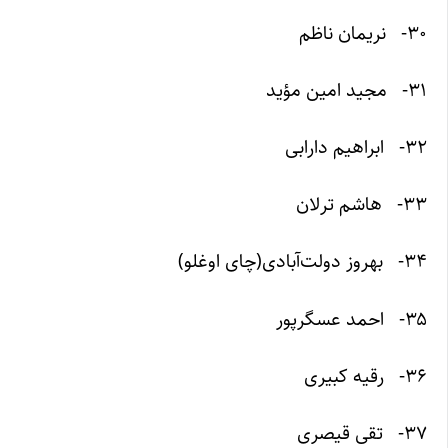
۳۰- نریمان ناظم
۳۱- مجید امین مؤید
۳۲- ابراهیم دارابی
۳۳- هاشم ترلان
۳۴- بهروز دولت‌آبادی(چای اوغلو)
۳۵- احمد عسگرپور
۳۶- رقیه کبیری
۳۷- تقی قیصری