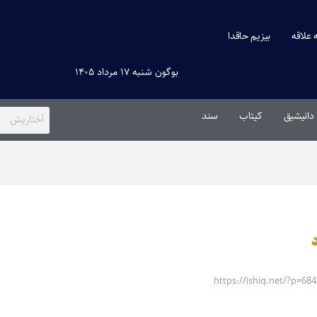
ه علاقه
بیزیم حاقدا
بوگون شنبه ۱۷ مرداد ۱۴۰۵
دانیشیق
کیتاب
سند
https://ishiq.net/?p=684