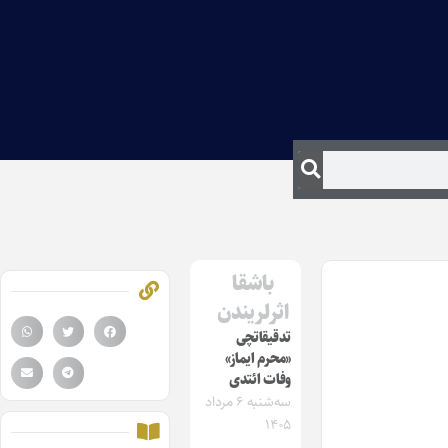
باشقا
اثرلریندن
تدقیقاتچی
«محرم ایماز»
وفات ائتدی
سه‌شنبه ۶ مرداد
۱۴۰۵