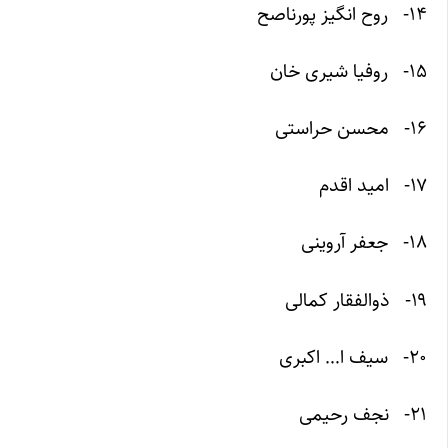
۱۴- روح انگیز پورناصح
۱۵- روفیا شیری خان
۱۶- محسن حراستی
۱۷- امید اقدم
۱۸- جعفر آروینی
۱۹- ذوالفقار کمالی
۲۰- سیف ا… اکبری
۲۱- نجف رحیمی