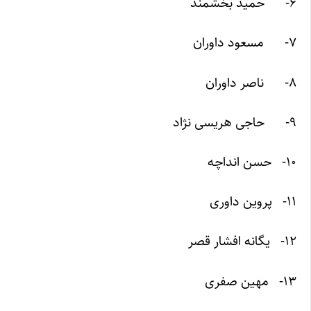
۶- حمید بخشمند
۷- مسعود داوران
۸- ناصر داوران
۹- حاجی هریسی نژاد
۱۰- حسن انداچه
۱۱- پروین داوری
۱۲- یگانه افشار قصر
۱۳- مهین صفری