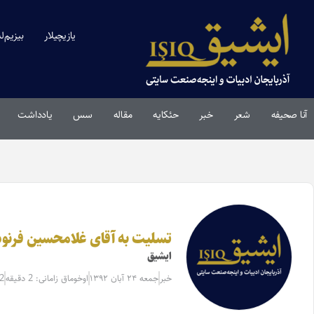
یازیچیلار
بیزیم‌ل
آنا صحیفه
شعر
خبر
حئکایه
مقاله‌
سس
یادداشت
تسلیت به آقای غلامحسین فرنود
ایشیق
خبر
جمعه ۲۴ آبان ۱۳۹۲
اوخوماق زامانی: 2 دقیقه
2