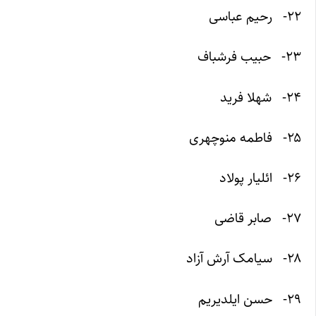
۲۲- رحیم عباسی
۲۳- حبیب فرشباف
۲۴- شهلا فرید
۲۵- فاطمه منوچهری
۲۶- ائلیار پولاد
۲۷- صابر قاضی
۲۸- سیامک آرش آزاد
۲۹- حسن ایلدیریم