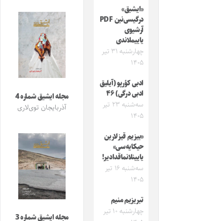
«ایشیق»
درگیسی‌نین PDF
آرشیوی
یاییملاندی
چهارشنبه ۳۱ تیر
۱۴۰۵
ادبی کؤرپو (آیلیق
ادبی درگی) ۴۶
مجله ایشیق شماره 4
سه‌شنبه ۲۳ تیر
آذربایجان توی‌لاری
۱۴۰۵
«بیزیم قیزلارین
حیکایه‌سی»
یایینلانماقدادیر!
سه‌شنبه ۱۶ تیر
۱۴۰۵
تبریزیم منیم
چهارشنبه ۱۰ تیر
مجله ایشیق شماره 3