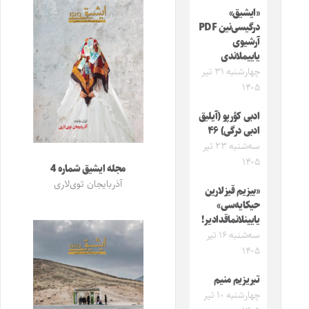
«ایشیق»
درگیسی‌نین PDF
آرشیوی
یاییملاندی
چهارشنبه ۳۱ تیر
۱۴۰۵
ادبی کؤرپو (آیلیق
ادبی درگی) ۴۶
سه‌شنبه ۲۳ تیر
۱۴۰۵
مجله ایشیق شماره 4
آذربایجان توی‌لاری
«بیزیم قیزلارین
حیکایه‌سی»
یایینلانماقدادیر!
سه‌شنبه ۱۶ تیر
۱۴۰۵
تبریزیم منیم
چهارشنبه ۱۰ تیر