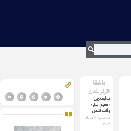
باشقا
اثرلریندن
تدقیقاتچی
«محرم ایماز»
وفات ائتدی
سه‌شنبه ۶ مرداد
۱۴۰۵