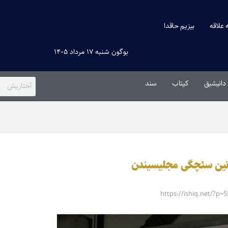
ه علاقه
بیزیم حاقدا
بوگون شنبه ۱۷ مرداد ۱۴۰۵
دانیشیق
کیتاب
سند
‌نین سئچگی مجلیسیندن
https://ishiq.net/?p=