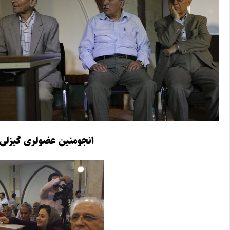
انجومنین عضولری گیزلی 