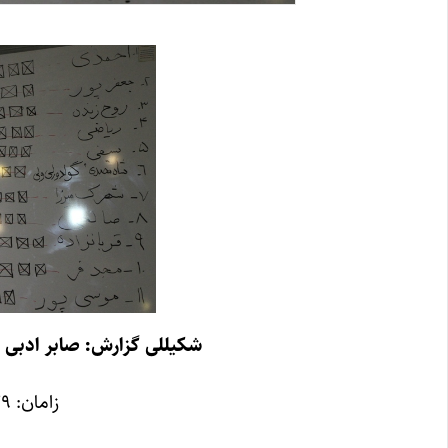
شکیللی گزارش: صابر ادبی 
زامان: ۲۹ خرداد ۱۳۹۲