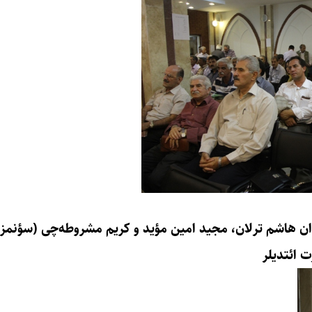
ندان هاشم ترلان، مجید امین مؤید و کریم مشروطه‌چی (سؤنمز)
ت ائتدیلر