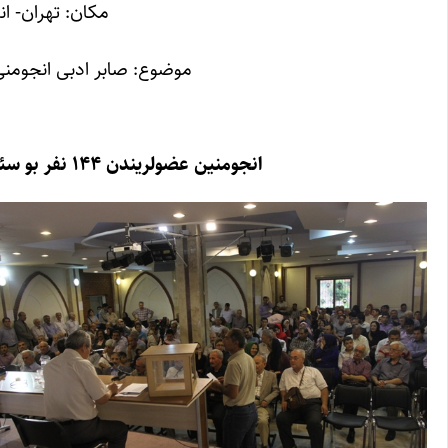
مکان: تهران- ا
موضوع: صابر ادبی انجومنی
انجومنین عضولریندن ۱۴۴ نفر بو سئچگی اوچون مجلیسده حاضر اولموشدولار