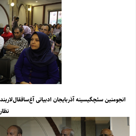
انجومنین سئچگیسینه آذربایجان ادبیاتی آغ‌ساققال‌لاری
نظار