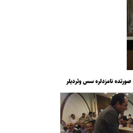
صورتده نامزدلره سس وئردیلر