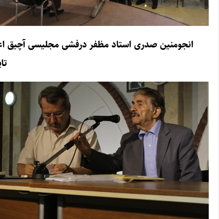
انجومنین صدری استاد مظفر درفشی مجلیسی آچیق اعلان ا
تا