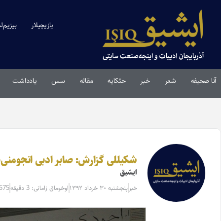
یازیچیلار
بیزیم‌ل
آنا صحیفه
شعر
خبر
حئکایه
مقاله‌
سس
یادداشت
شکیللی گزارش: صابر ادبی انجومنی
ایشیق
خبر
پنجشنبه ۳۰ خرداد ۱۳۹۲
اوخوماق زامانی: 3 دقیقه
5575