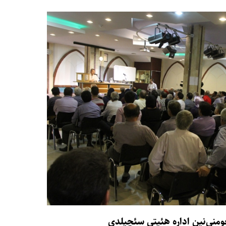
ومنی‌نین اداره هئیتی سئچیلدی