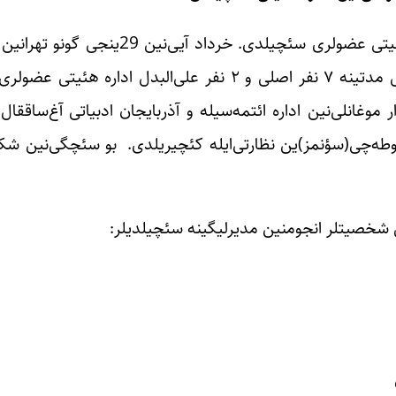
صابر ادبی انجومنی‌نین نوبتی اجلاسیندا، انجومنین اداره هئیتی عضولری 
ساراییندا، انجومنین ۱۴۴ نفر عضونین اشتراکی‌ایله ایکی ایل مدتینه ۷ نفر اصلی و ۲ نفر علی‌ا
انلی‌نین اداره ائتمه‌سیله و آذربایجان ادبیاتی آغ‌ساققال‌ل
طه‌چی(سؤنمز)ین نظارتی‌ایله کئچیریلدی. بو سئچگی‌نین شکی
شخصیتلر انجومنین مدیرلیگینه سئچیلدیلر: