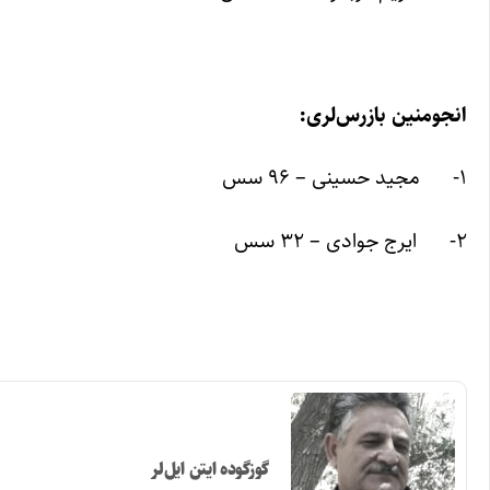
انجومنین بازرس‌لری:
۱- مجید حسینی – ۹۶ سس
۲- ایرج جوادی – ۳۲ سس
گوزگوده ایتن ایل‌لر