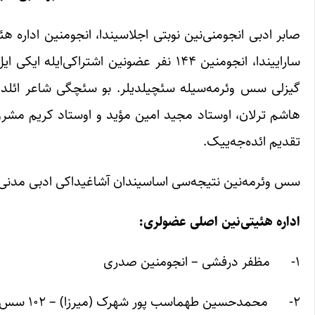
گیزلی سس وئرمه‌سیله سئچیلدیلر. بو سئچگی شاعر ائلدار موغ
هاشم ترلان، اوستاد مجید امین مؤید و اوستاد کریم مشرو
تقدیم ائده‌جه‌ییک.
سس وئرمه‌نین نتیجه‌سی اساسیندان آشاغیداکی ادبی مدنی 
اداره هئیتی‌نین اصلی عضولری:
۱- مظفر درفشی – انجومنین صدری
۲- محمدحسین طهماسب پور شهرک (میرزا) – ۱۰۲ سس