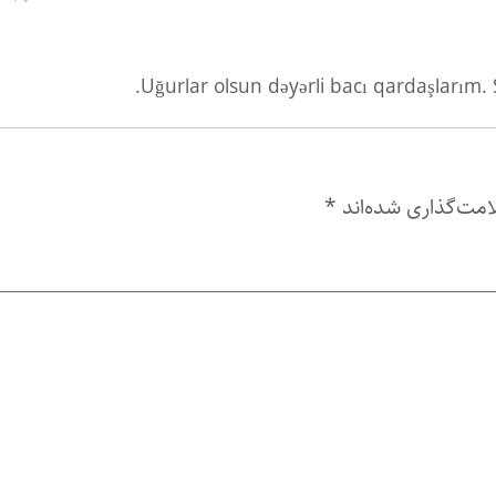
Uğurlar olsun dəyərli bacı qardaşlarım. Si
امت‌گذاری شده‌اند
*