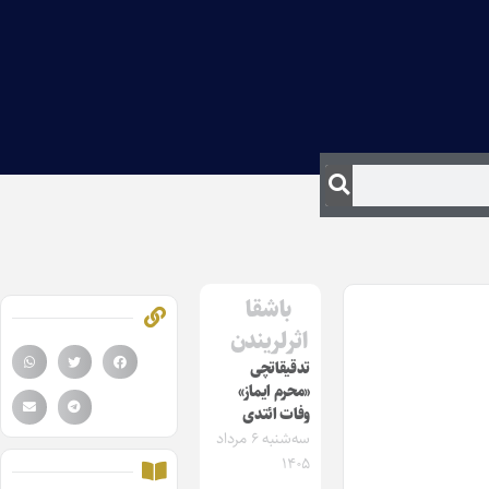
باشقا
اثرلریندن
تدقیقاتچی
«محرم ایماز»
وفات ائتدی
سه‌شنبه ۶ مرداد
۱۴۰۵