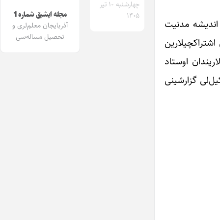
چهارشنبه ۱۰ تیر
مجله ایشیق شماره 1
۱۴۰۵
سئچیلدی. خرداد آیی‌نین 29ینجی گونو تهرانین اندیشه مدنیت
آذربایجان معلم‌لری و
تحصیل مساله‌سی
لبدل اداره هئیتی عضولری اشتراکچیلارین
اریندان اوستاد
ل‌لی گزارشینی