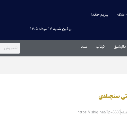
ه علاقه
بیزیم حاقدا
بوگون شنبه ۱۷ مرداد ۱۴۰۵
دانیشیق
کیتاب
سند
یتی سئچیلدی
https://ishiq.net/?p=5569