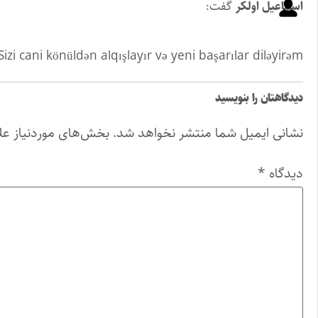
اسماعیل اولکر
گفت:
zi cani könüldən alqışlayır və yeni başarılar diləyirəm.
دیدگاهتان را بنویسید
نشانی ایمیل شما منتشر نخواهد شد.
بخش‌های موردنیاز عل
دیدگاه
*