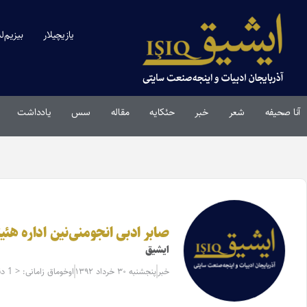
یازیچیلار
بیزیم‌ل
آنا صحیفه
شعر
خبر
حئکایه
مقاله‌
سس
یادداشت
صابر ادبی انجومنی‌نین اداره هئ
ایشیق
خبر
پنجشنبه ۳۰ خرداد ۱۳۹۲
اوخوماق زامانی: < 1 دقیقه