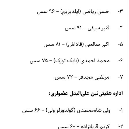
۳- حسن ریاضی (ایلدیریم) – ۹۶ سس
۴- قنبر سیفی – ۹۱ سس
۵- اکبر صالحی (قاداش) – ۸۱ سس
۶- محمد احمدی (بابک تورک) – ۷۵ سس
۷- مرتضی مجدفر – ۷۲ سس
اداره هئیتی‌نین علی‌البدل عضولری:
۱- ولی شاه‌محمدی (گولدورلو ولی) – ۶۶ سس
۲- کریم قربانزاده – ۶۰ سس