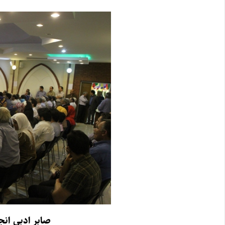
صابر ادبی انج