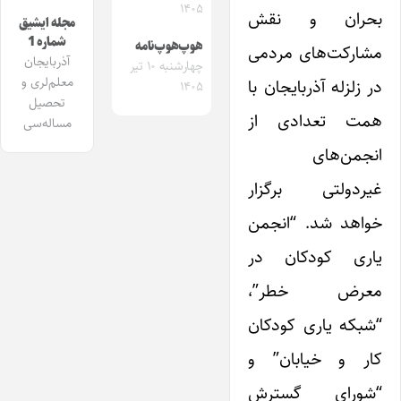
۱۴۰۵
بحران و نقش
مجله ایشیق
شماره 1
هوپ‌هوپ‌نامه
مشارکت‌های مردمی
آذربایجان
چهارشنبه ۱۰ تیر
معلم‌لری و
در زلزله آذربایجان با
۱۴۰۵
تحصیل
همت تعدادی از
مساله‌سی
انجمن‌های
غیردولتی برگزار
خواهد شد. “انجمن
یاری کودکان در
معرض خطر”،
“شبکه یاری کودکان
کار و خیابان” و
“شورای گسترش