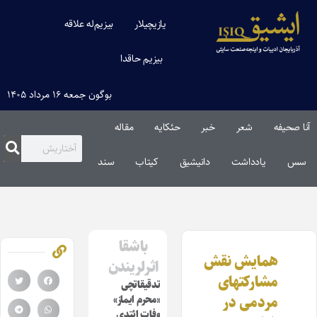
یازیچیلار
بیزیم‌له علاقه
بیزیم حاقدا
بوگون جمعه ۱۶ مرداد ۱۴۰۵
آنا صحیفه
شعر
خبر
حئکایه
مقاله‌
سس
یادداشت
دانیشیق
کیتاب
سند
باشقا
همایش نقش
اثرلریندن
مشارکتهای
تدقیقاتچی
مردمی در
«محرم ایماز»
وفات ائتدی