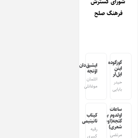
شورای گسترش
فرهنگ صلح
گوزگوده
ایشیق‌دان
ایتن
اؤنجه
ایل‌لر
ائلمان
حیدر
موغانلی
بابایی
ساعات
اولدوم بیر
کیتاب
گئجه(اوشاق
تانیتیمی
شعری)
رقیه
مرتضی
کبیری