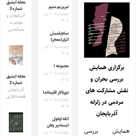
مجله ایشیق
تبریزیم منیم
شماره 3
چهارشنبه ۱۰ تیر
آذربایجان و
۱۴۰۵
مهاجرت
مساله‌سی
سئچیلمیش
اثرلر(معجز)
چهارشنبه ۱۰ تیر
۱۴۰۵
برگزاری همایش
مجموعه ۱
چهارشنبه ۱۰ تیر
مجله ایشیق
بررسی بحران و
۱۴۰۵
شماره 2
نقش مشارکت های
آذربایجان
دورنالار قاییداندا
قفه‌خانالاری
چهارشنبه ۱۰ تیر
مردمی در زلزله
۱۴۰۵
آذربایجان
ائله اوغول
ایسته‌ییر وطن
همایش بررسی
چهارشنبه ۱۰ تیر