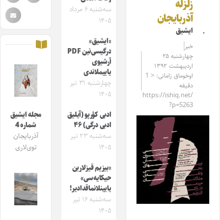
زلزله
سه‌شنبه ۶ مرداد
آذربایجان
۱۴۰۵
ایشیق
«ایشیق»
خبر
درگیسی‌نین PDF
چهارشنبه ۲۵
آرشیوی
اردیبهشت ۱۳۹۲
یاییملاندی
اوخوماق زامانی: < 1
چهارشنبه ۳۱ تیر
دقیقه
۱۴۰۵
https://ishiq.net/
?p=5263
ادبی کؤرپو (آیلیق
مجله ایشیق
ادبی درگی) ۴۶
شماره 4
سه‌شنبه ۲۳ تیر
آذربایجان
۱۴۰۵
توی‌لاری
«بیزیم قیزلارین
حیکایه‌سی»
یایینلانماقدادیر!
سه‌شنبه ۱۶ تیر
۱۴۰۵