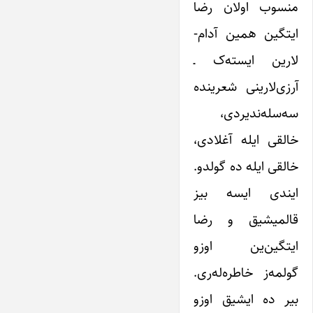
منسوب اولان رضا
ایتگین همین آدام-
لارین ایسته‌ک ـ
آرزی‌لارینی شعرینده
سه‌سله‌ندیردی،
خالقی ایله آغلادی،
خالقی ایله ده گولدو.
ایندی ایسه بیز
قالمیشیق و رضا
ایتگین‌ین اوزو
گولمه‌ز خاطره‌له‌ری.
بیر ده ایشیق اوزو