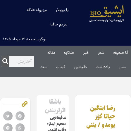
یازیچیلار
بیزیم‌له علاقه
بیزیم حاقدا
بوگون جمعه ۱۶ مرداد ۱۴۰۵
آنا صحیفه
شعر
خبر
حئکایه
مقاله‌
سس
یادداشت
دانیشیق
کیتاب
سند
باشقا
رضا ایتگین
اثرلریندن
حیاتا گؤز
تدقیقاتچی
یومدو / یئنی
«محرم ایماز»
وفات ائتدی