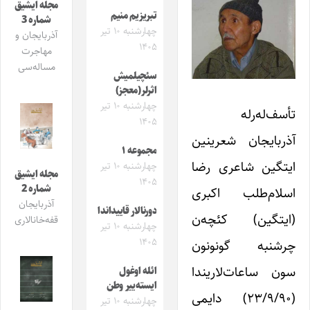
مجله ایشیق
تبریزیم منیم
شماره 3
چهارشنبه ۱۰ تیر
آذربایجان و
۱۴۰۵
مهاجرت
مساله‌سی
سئچیلمیش
اثرلر(معجز)
چهارشنبه ۱۰ تیر
تأسف‌له‌رله
۱۴۰۵
آذربایجان شعرینین
مجموعه ۱
ایتگین شاعری رضا
چهارشنبه ۱۰ تیر
مجله ایشیق
۱۴۰۵
شماره 2
اسلام‌طلب اکبری
آذربایجان
دورنالار قاییداندا
(ایتگین) کئچه‌ن
قفه‌خانالاری
چهارشنبه ۱۰ تیر
۱۴۰۵
چرشنبه گونونون
سون ساعات‌لاریندا
ائله اوغول
ایسته‌ییر وطن
(۲۳/۹/۹۰) دایمی
چهارشنبه ۱۰ تیر