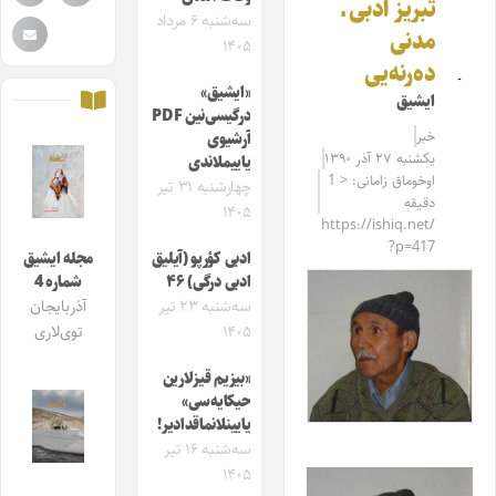
تبریز ادبی ـ
سه‌شنبه ۶ مرداد
مدنی
۱۴۰۵
ده‌رنه‌یی
«ایشیق»
ایشیق
درگیسی‌نین PDF
خبر
آرشیوی
یکشنبه ۲۷ آذر ۱۳۹۰
یاییملاندی
اوخوماق زامانی: < 1
چهارشنبه ۳۱ تیر
دقیقه
۱۴۰۵
https://ishiq.net/
?p=417
ادبی کؤرپو (آیلیق
مجله ایشیق
ادبی درگی) ۴۶
شماره 4
سه‌شنبه ۲۳ تیر
آذربایجان
۱۴۰۵
توی‌لاری
«بیزیم قیزلارین
حیکایه‌سی»
یایینلانماقدادیر!
سه‌شنبه ۱۶ تیر
۱۴۰۵