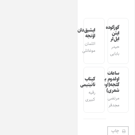
گوزگوده
ایشیق‌دان
ایتن
اؤنجه
ایل‌لر
ائلمان
حیدر
موغانلی
بابایی
ساعات
اولدوم بیر
کیتاب
گئجه(اوشاق
تانیتیمی
شعری)
رقیه
مرتضی
کبیری
مجدفر
چاپ