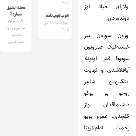
۱۴۰۵
اولاراق حیاتا اوز
مجله ایشیق
شماره 1
هوپ‌هوپ‌نامه
دؤنده‌ردی.
آذربایجان
چهارشنبه ۱۰ تیر
معلم‌لری و
۱۴۰۵
اوزون سوره‌ن بیر
تحصیل
مساله‌سی
خسته‌لیک عمرونون
سونونا قدر اونونلا
آیاقلاشدی و نهایت
ایتگین‌ین شاعر
روحو بو یوکو
داشیماقدان واز
کئچدی. عمرو بویو
زحمت آدام‌لارینا