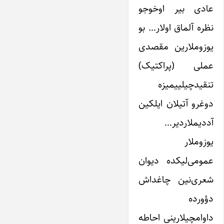
عادی بیر اوخوجو
نظره آلماق اولار… بو
یوزوملارین مقصدی
عملی (پراکتیک)
تنقیدچیلییمیزه
دوغرو آتیلان ایلکین
آددیملاردیر…
یوزوملار
عمومی‌لیکده دیوان
شعری‌نین چاغداش
دؤورده
داوامچیلارینی احاطه