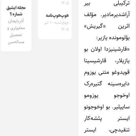
ترکیبلی بیر
۱۴۰۵
مجله ایشیق
آراشدیرمادیر. مؤلف
شماره 1
هوپ‌هوپ‌نامه
آذربایجان
چهارشنبه ۱۰ تیر
اثرین «گیریش»
معلم‌لری و
۱۴۰۵
تحصیل
بؤلومونده یازیر:
مساله‌سی
«قارشینیزدا اولان بو
یازیلار، قارشیسینا
قویدوغو متنی یوزوم
دایره‌سینه گتیره‌رک
اوخوجو یوزومو
ساییلیر. بو اوخوجونو
ایستر پئشه‌کار
تنقیدچی، ایستر