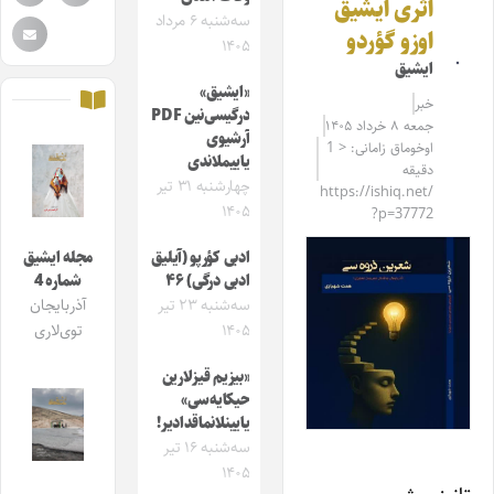
اثری ایشیق
سه‌شنبه ۶ مرداد
اوزو گؤردو
۱۴۰۵
ایشیق
«ایشیق»
خبر
درگیسی‌نین PDF
جمعه ۸ خرداد ۱۴۰۵
آرشیوی
اوخوماق زامانی: < 1
یاییملاندی
دقیقه
چهارشنبه ۳۱ تیر
https://ishiq.net/
۱۴۰۵
?p=37772
ادبی کؤرپو (آیلیق
مجله ایشیق
ادبی درگی) ۴۶
شماره 4
سه‌شنبه ۲۳ تیر
آذربایجان
۱۴۰۵
توی‌لاری
«بیزیم قیزلارین
حیکایه‌سی»
یایینلانماقدادیر!
سه‌شنبه ۱۶ تیر
۱۴۰۵