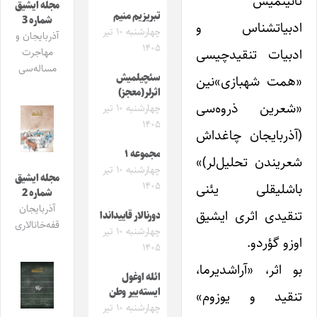
تانینمیش
مجله ایشیق
تبریزیم منیم
شماره 3
ادبیاتشناس و
چهارشنبه ۱۰ تیر
آذربایجان و
۱۴۰۵
ادبیات تنقیدچیسی
مهاجرت
مساله‌سی
سئچیلمیش
«همت شهبازی»‌نین
اثرلر(معجز)
«شعرین ذروه‌سی
چهارشنبه ۱۰ تیر
۱۴۰۵
(آذربایجان چاغداش
مجموعه ۱
شعریندن تحلیل‌لر)»
چهارشنبه ۱۰ تیر
مجله ایشیق
باشلیقلی یئنی
۱۴۰۵
شماره 2
آذربایجان
تنقیدی اثری ایشیق
دورنالار قاییداندا
قفه‌خانالاری
چهارشنبه ۱۰ تیر
اوزو گؤردو.
۱۴۰۵
بو اثر، «آراشدیرما،
ائله اوغول
ایسته‌ییر وطن
تنقید و یوزوم»
چهارشنبه ۱۰ تیر