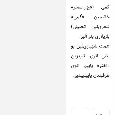
گمی («ح.ر.سحر»
خانیمین «گمی»
شعری‌‌نین تحلیلی)
یازیلاری یئر آلیر.
همت شهبازی‌نین بو
یئنی اثری، تبریزین
«اختر» یاییم ‌ائوی
طرفیندن یاییلیبدیر.