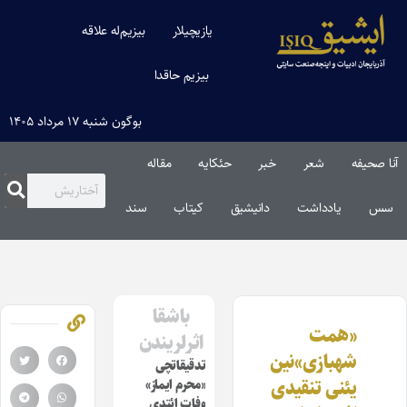
یازیچیلار
بیزیم‌له علاقه
بیزیم حاقدا
بوگون شنبه ۱۷ مرداد ۱۴۰۵
آنا صحیفه
شعر
خبر
حئکایه
مقاله‌
سس
یادداشت
دانیشیق
کیتاب
سند
باشقا
«همت
اثرلریندن
شهبازی‌»نین
تدقیقاتچی
یئنی تنقیدی
«محرم ایماز»
وفات ائتدی