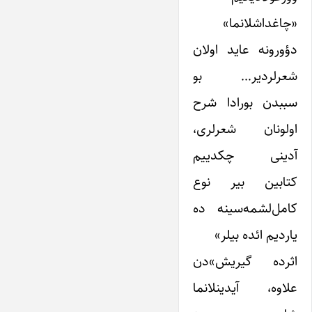
«چاغداشلانما»
دؤورونه عاید اولان
شعرلردیر… بو
سببدن بورادا شرح
اولونان شعرلری،
آدینی چکدییم
کتابین بیر نوع
کامل‌لشمه‌سینه ده
یاردیم ائده بیلر»
اثرده گیریش»دن
علاوه، آیدینلانما