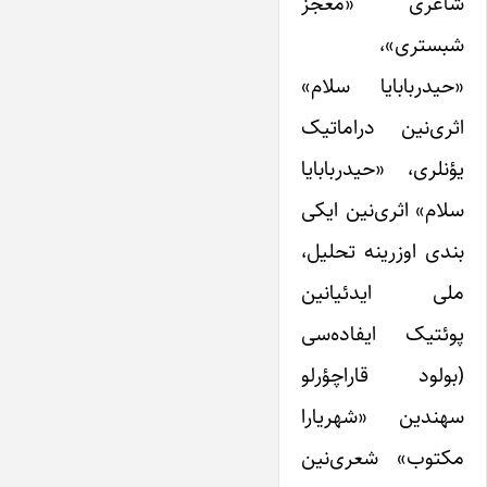
شاعری «معجز
شبستری»،
«حیدربابایا سلام»
اثری‌نین دراماتیک
یؤنلری، «حیدربابایا
سلام» اثری‌نین ایکی
بندی اوزرینه تحلیل،
ملی ایدئیانین
پوئتیک ایفاده‌سی
(بولود قاراچؤرلو
سهندین «شهریارا
مکتوب» شعری‌نین