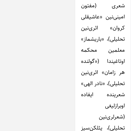
شعری (مفتون
امینی‌نین «عاشیقلی
کروان» اثری‌نین
تحلیلی)، «باریشماز»
معلمین محکمه
اوتاغیندا («گولنده
هر زامان» اثری‌نین‌
تحلیلی)، «نادر الهی»
شعرینده ایفاده
اوبرازلیغی
(شعرلری‌نین
تحلیلی)، یئلکن‌سیز