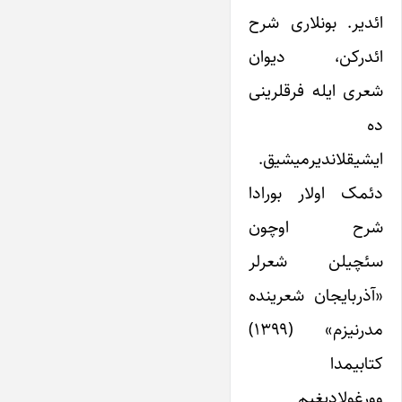
ائدیر. بونلاری شرح
ائدرکن، دیوان
شعری ایله فرقلرینی
ده
ایشیقلاندیرمیشیق.
دئمک اولار بورادا
شرح اوچون
سئچیلن شعرلر
«آذربایجان شعرینده
مدرنیزم» (۱۳۹۹)
کتابیمدا
وورغولادیغیم