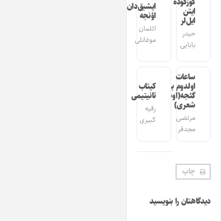
گوزگوده
ایشیق‌دان
ایتن
اؤنجه
ایل‌لر
ائلمان
حیدر
موغانلی
بابایی
ساعات
اولدوم بیر
کیتاب
گئجه(اوشاق
تانیتیمی
شعری)
رقیه
مرتضی
کبیری
مجدفر
چاپ
دیدگاهتان را بنویسید