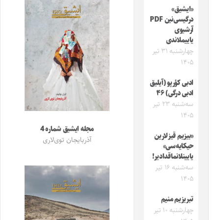
«ایشیق»
درگیسی‌نین PDF
آرشیوی
یاییملاندی
چهارشنبه ۳۱ تیر
۱۴۰۵
ادبی کؤرپو (آیلیق
ادبی درگی) ۴۶
سه‌شنبه ۲۳ تیر
۱۴۰۵
مجله ایشیق شماره 4
«بیزیم قیزلارین
آذربایجان توی‌لاری
حیکایه‌سی»
یایینلانماقدادیر!
سه‌شنبه ۱۶ تیر
۱۴۰۵
تبریزیم منیم
چهارشنبه ۱۰ تیر