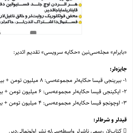
«بایرام» مجله‌سی‌نین «حکایه سرویسی» تقدیم ائدیر:‏
جایزه‌لر:‏
قیدلر و شرط‌لر:‏
 ‏کتاب‌لار رسمی ناشرلر واسطه‌سی‌له نشر اولونمالی‌دیر.‏