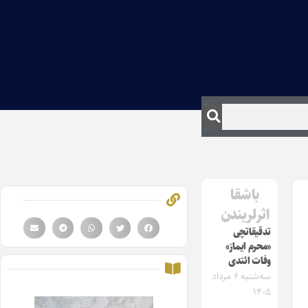
باشقا
اثرلریندن
تدقیقاتچی
«محرم ایماز»
وفات ائتدی
سه‌شنبه ۶ مرداد
۱۴۰۵