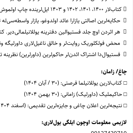
 ‏کتاب‌لار ۱۴۰۰، ۱۴۰۱، ۱۴۰۲ و ۱۴۰۳ ایل‌لرینده چاپ اولموش اولسونلار.‏
 ‏ حکایه‌لرین اصالتی یازارا عائد اولدوغو، یازار واسطه‌سی‌له تأیید ائدیلیب، اوّل صفحه‌ده امضا آتمالی‌دیر. ‏
 ‏ هر اثردن اوچ جلد فستیوالین دفترینه یوللانیلمالی‌دیر. کتاب‌لار گئری قایتاریلمایاجاقدیر.‏
 ‏ محض فولکلوریک روایت‌لر و خالق ناغیل‌لاری داورلیگه وئریلمه‌یه‌جکدیر.‏
 ‏ فستیوال‌دا اشتراک ائدن‌لر حاکم‌لرین (داورلرین) نظرینه تابع اولوب و غیرنرمال اعتراض‌لارا حاقلی اولمایاجاقدیر.‏
چاغ/ زامان:‏
‏□ کتاب‌لارین یوللانیلما فرصتی: (۳۰ / آبان ۱۴۰۴) ‏
‏□ حاکیملیک (داورلیک) زامانی: (۳۰ بهمن ۱۴۰۴)‏
‏□ نتیجه‌لرین اعلان چاغی و جایزه‌لرین تقدیمی: (اسفند ۱۴۰۴) ‏
لازیمی معلومات اوچون ایلگی یول‌لاری:‏