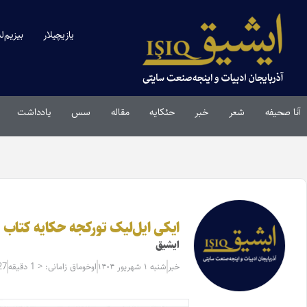
یازیچیلار
بیزیم‌ل
آنا صحیفه
شعر
خبر
حئکایه
مقاله‌
سس
یادداشت
ایکی ایل‌لیک تورکجه حکایه کتاب 
ایشیق
خبر
شنبه ۱ شهریور ۱۴۰۴
اوخوماق زامانی: < 1 دقیقه
27