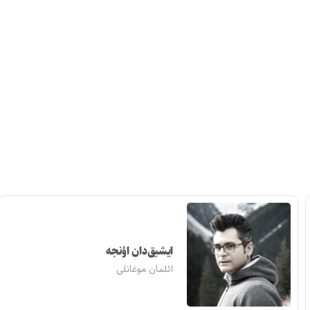
ایشیق‌دان اؤنجه
ائلمان موغانلی