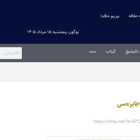
ه علاقه
بیزیم حاقدا
بوگون پنجشنبه ۱۵ مرداد ۱۴۰۵
دانیشیق
کیتاب
سند
جایزه‌سی
https://ishiq.net/?p=371