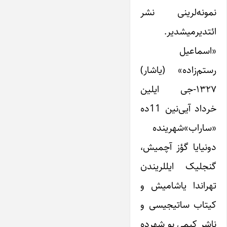
نمونه‌لرینی نشر
ائتدیرمیشدیر.
«اسماعیل
رستم‌زاده» (یاشار)
۱۳۲۷-جی ایلین
خرداد آیی‌نین 11ده
«ساراب»شهرینده
دونیایا گؤز آچمیش،
گنجلیک ایللریندن
تهراندا یاشامیش و
کیتاب ساتیجیسی و
ناشر کیمی بو شهرده