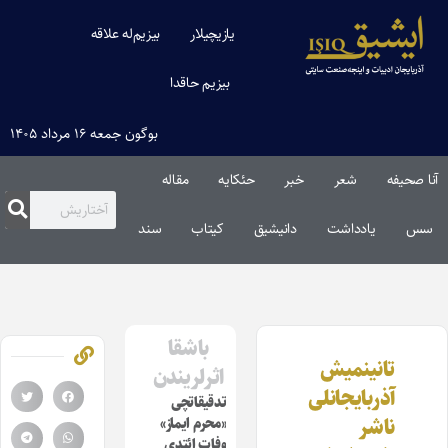
یازیچیلار
بیزیم‌له علاقه
بیزیم حاقدا
بوگون جمعه ۱۶ مرداد ۱۴۰۵
آنا صحیفه
شعر
خبر
حئکایه
مقاله‌
سس
یادداشت
دانیشیق
کیتاب
سند
باشقا
تانینمیش
اثرلریندن
آذربایجانلی
تدقیقاتچی
ناشر
«محرم ایماز»
وفات ائتدی