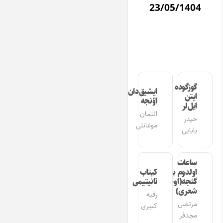
23/05/1404
گوزگوده
ایشیق‌دان
ایتن
اؤنجه
ایل‌لر
ائلمان
حیدر
موغانلی
بابایی
ساعات
اولدوم بیر
کیتاب
گئجه(اوشاق
تانیتیمی
شعری)
رقیه
مرتضی
کبیری
مجدفر