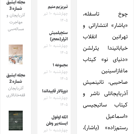
مجله ایشیق
تبریزیم منیم
شماره 3
چوخ تاسفله،
چهارشنبه ۱۰ تیر
آذربایجان و
۱۴۰۵
مهاجرت
«یاشار» انتشاراتی و
مساله‌سی
سئچیلمیش
تهرانین انقلاب
اثرلر(معجز)
چهارشنبه ۱۰ تیر
خیابانیندا یئرلشن
۱۴۰۵
«دنیای نو» کیتاب
مجموعه ۱
ماغازاسینین
چهارشنبه ۱۰ تیر
مجله ایشیق
۱۴۰۵
صاحیبی، تانینمیش
شماره 2
آذربایجان
دورنالار قاییداندا
آذربایجانلی ناشر و
قفه‌خانالاری
چهارشنبه ۱۰ تیر
کیتاب ساتیجیسی
۱۴۰۵
«اسماعیل
ائله اوغول
ایسته‌ییر وطن
رستم‌زاده» (یاشار)،
چهارشنبه ۱۰ تیر