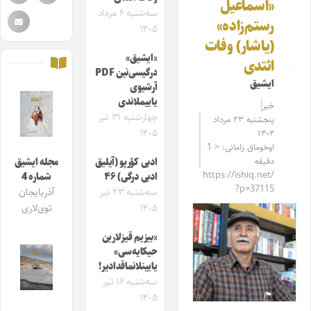
«اسماعیل
سه‌شنبه ۶ مرداد
رستم‌زاده»
۱۴۰۵
(یاشار) وفات
«ایشیق»
ائتدی
درگیسی‌نین PDF
ایشیق
آرشیوی
یاییملاندی
خبر
چهارشنبه ۳۱ تیر
پنجشنبه ۲۳ مرداد
۱۴۰۵
۱۴۰۴
اوخوماق زامانی: < 1
دقیقه
ادبی کؤرپو (آیلیق
مجله ایشیق
https://ishiq.net/
ادبی درگی) ۴۶
شماره 4
?p=37115
سه‌شنبه ۲۳ تیر
آذربایجان
۱۴۰۵
توی‌لاری
«بیزیم قیزلارین
حیکایه‌سی»
یایینلانماقدادیر!
سه‌شنبه ۱۶ تیر
۱۴۰۵