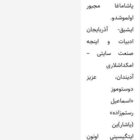
یاشاماغا مجبور
اولموشدو.
ایشیق- آذربایجان
ادبیات و اینجه
صنعت سایتی –
امکداشلاری
آدیندان، عزیز
دوستوموز
«اسماعیل
رستم‌زاده»
(یاشار)ین
ایتگیسینی اونون