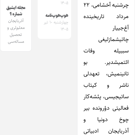
۱۴۰۵
چرشنبه آخشامی، ۲۲
مجله ایشیق
شماره 1
مرداد تاریخینده
هوپ‌هوپ‌نامه
آذربایجان
چهارشنبه ۱۰ تیر
آغ‌جییار
معلم‌لری و
۱۴۰۵
تحصیل
چاتیشمازلیغی
مساله‌سی
سببیله وفات
ائتمیشدیر. بو
تانینمیش، تعهدلی
ناشر و کیتاب
ساتیجیسی، پئشه‌کار
فعالیتی دؤرونده بیر
چوخ دونیا و
آذربایجان ادبیاتی