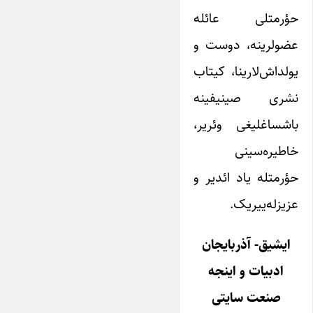
حؤرمتلی عائله
عضو‌لرینه، دوست و
یولداش‌لارینا، کیتاب
نشری صینیفینه
باشساغلیغی وئریر،
خاطیره‌سینی
حؤرمتله یاد ائدیر و
عزیزله‌ییریک.
ایشیق- آذربایجان
ادبیات و اینجه
صنعت سایتی