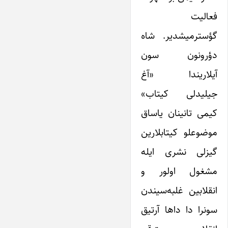
فعالیت
گؤسترمیشدیر. شاه
دؤرونون سون
آیلاریندا «آغ
جیلیدلی کیتاب»
کیمی تانینان یاساق
موضوعلو کیتابلارین
گیزلی نشری ایله
مشغول اولور و
انقلابین غلبه‌سیندن
سونرا دا داها آرتیق