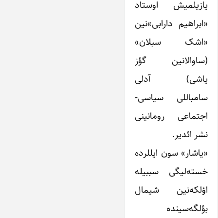
یازیلمیش اوستاد
«ابراهیم دارابی»نین
«اشک سبلان»
(ساوالانین گؤز
یاشی) آدلی
سامباللی سیاسی-
اجتماعی رومانینی
نشر ائدیر.
«یاشار» سون ایللرده
خسته‌لیگی سببیله
اؤلکه‌نین شیمال
بؤلگه‌سینده