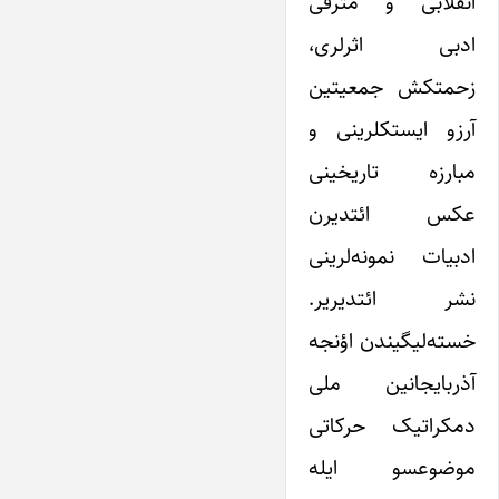
انقلابی و مترقی
ادبی اثرلری،
زحمتکش جمعیتین
آرزو ایستکلرینی و
مبارزه تاریخینی
عکس ائتدیرن
ادبیات نمونه‌لرینی
نشر ائتدیریر.
خسته‌لیگیندن اؤنجه
آذربایجانین ملی
دمکراتیک حرکاتی
موضوعسو ایله