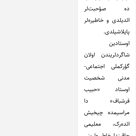
ده صؤحبت‌لر
ائدیلدی و خاطیره‌لر
پایلاشیلدی.
اوستادین
شاگردلریندن اولان
گؤرکملی اجتماعی-
مدنی شخصیت
اوستاد «حبیب
فرشباف» دا
مراسیمده چیخیش
ائده‌رک، معلیمی
حاقیندا خاطیره‌لرینی