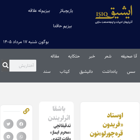
یازیچیلار
بیزیم‌له علاقه
بیزیم حاقدا
بوگون شنبه ۱۷ مرداد ۱۴۰۵
آنا صحیفه
شعر
خبر
حئکایه
مقاله‌
سس
یادداشت
دانیشیق
کیتاب
سند
باشقا
اوستاد
اثرلریندن
«فریدون
تدقیقاتچی
قره‌چورلو»نون
«محرم ایماز»
وفات ائتدی