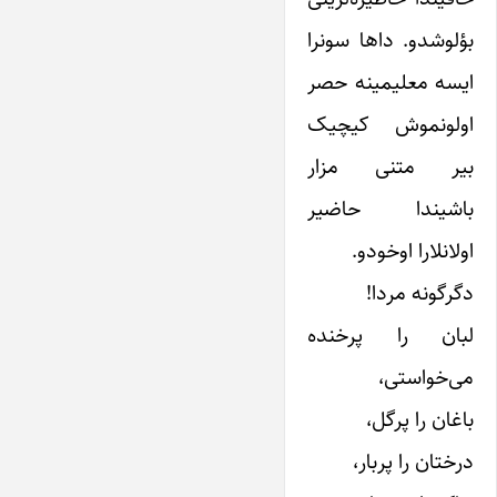
بؤلوشدو. داها سونرا
ایسه معلیمینه حصر
اولونموش کیچیک
بیر متنی مزار
باشیندا حاضیر
اولانلارا اوخودو.
دگرگونه مردا!
لبان را پرخنده
می‌خواستی،
باغان را پرگل،
درختان را پربار،