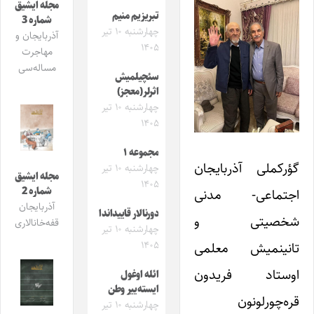
مجله ایشیق
تبریزیم منیم
شماره 3
چهارشنبه ۱۰ تیر
آذربایجان و
۱۴۰۵
مهاجرت
مساله‌سی
سئچیلمیش
اثرلر(معجز)
چهارشنبه ۱۰ تیر
۱۴۰۵
مجموعه ۱
گؤرکملی آذربایجان
چهارشنبه ۱۰ تیر
مجله ایشیق
۱۴۰۵
شماره 2
اجتماعی- مدنی
آذربایجان
دورنالار قاییداندا
شخصیتی و
قفه‌خانالاری
چهارشنبه ۱۰ تیر
تانینمیش معلمی
۱۴۰۵
اوستاد فریدون
ائله اوغول
ایسته‌ییر وطن
قره‌چورلونون
چهارشنبه ۱۰ تیر