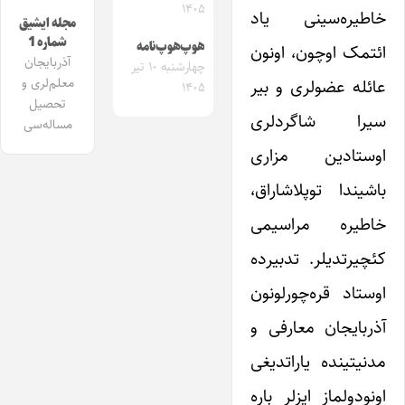
۱۴۰۵
خاطیره‌سینی یاد
مجله ایشیق
شماره 1
هوپ‌هوپ‌نامه
ائتمک اوچون، اونون
آذربایجان
چهارشنبه ۱۰ تیر
معلم‌لری و
عائله عضولری و بیر
۱۴۰۵
تحصیل
سیرا شاگردلری
مساله‌سی
اوستادین مزاری
باشیندا توپلاشاراق،
خاطیره مراسیمی
کئچیرتدیلر. تدبیرده
اوستاد قره‌چورلونون
آذربایجان معارفی و
مدنیتینده یاراتدیغی
اونودولماز ایزلر باره