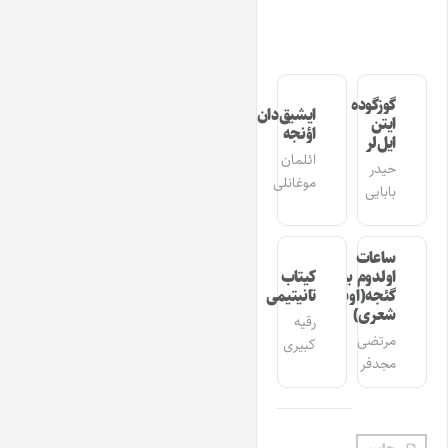
گوزگوده
ایشیق‌دان
ایتن
اؤنجه
ایل‌لر
ائلمان
حیدر
موغانلی
بابایی
ساعات
اولدوم بیر
کیتاب
گئجه(اوشاق
تانیتیمی
شعری)
رقیه
مرتضی
کبیری
مجدفر