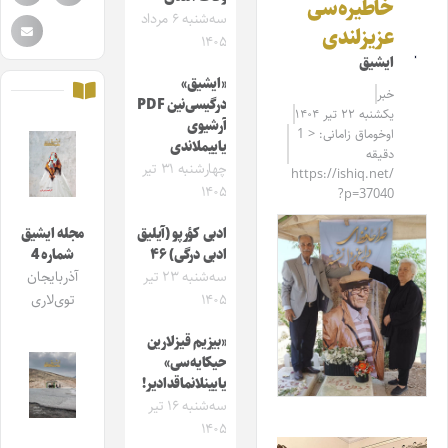
خاطیره‌سی
سه‌شنبه ۶ مرداد
عزیزلندی
۱۴۰۵
ایشیق
«ایشیق»
خبر
درگیسی‌نین PDF
یکشنبه ۲۲ تیر ۱۴۰۴
آرشیوی
اوخوماق زامانی: < 1
یاییملاندی
دقیقه
چهارشنبه ۳۱ تیر
https://ishiq.net/
۱۴۰۵
?p=37040
ادبی کؤرپو (آیلیق
مجله ایشیق
ادبی درگی) ۴۶
شماره 4
سه‌شنبه ۲۳ تیر
آذربایجان
۱۴۰۵
توی‌لاری
«بیزیم قیزلارین
حیکایه‌سی»
یایینلانماقدادیر!
سه‌شنبه ۱۶ تیر
۱۴۰۵