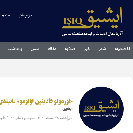
یازیچیلار
بیزیم‌ل
آنا صحیفه
شعر
خبر
حئکایه
مقاله‌
سس
یادداشت
«اورمولو قادینین اؤلومو» یاییلدی
ایشیق
خبر
شنبه ۲۵ اسفند ۱۴۰۳
اوخوماق زامانی: < 1 دقیقه