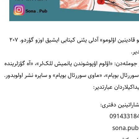
آذربایجانین تانینمیش شاعر و یازاری «کیان خیاو»ین «اورمولو قادینین اؤلومو» آدلی یئنی کیتابی ایشیق اوزو گؤردو. ۲۰۷
یر.
و جومله‌دن: «اؤلوم اؤپوشوندن یانمیش للک‌لر»، «آه گؤزلرینده
سوررئال بویام»، «ماوی سوررئال بویام» و سایره نشر اولوبدور.
اکیلاردان عبارتدیر:
شاراتینین دفتری:
09143318