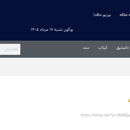
ه علاقه
بیزیم حاقدا
بوگون شنبه ۱۷ مرداد ۱۴۰۵
دانیشیق
کیتاب
سند
https://ishiq.net/?p=36606