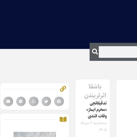
باشقا
اثرلریندن
تدقیقاتچی
«محرم ایماز»
وفات ائتدی
سه‌شنبه ۶ مرداد
۱۴۰۵