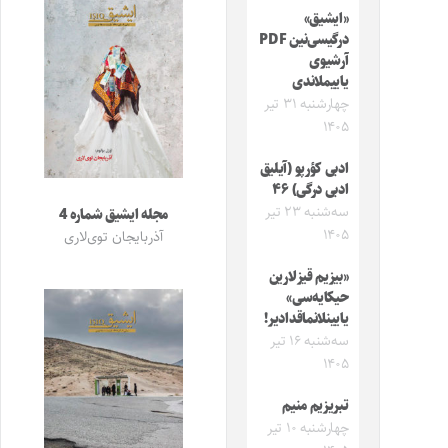
«ایشیق»
درگیسی‌نین PDF
آرشیوی
یاییملاندی
چهارشنبه ۳۱ تیر
۱۴۰۵
ادبی کؤرپو (آیلیق
ادبی درگی) ۴۶
سه‌شنبه ۲۳ تیر
مجله ایشیق شماره 4
۱۴۰۵
آذربایجان توی‌لاری
«بیزیم قیزلارین
حیکایه‌سی»
یایینلانماقدادیر!
سه‌شنبه ۱۶ تیر
۱۴۰۵
تبریزیم منیم
چهارشنبه ۱۰ تیر