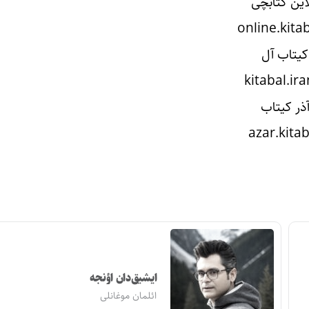
لاین کتابچی
کیتاب آل
ذر کیتاب
ایشیق‌دان اؤنجه
ائلمان موغانلی