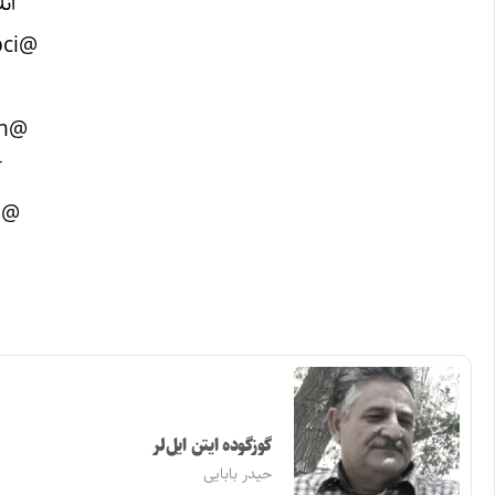
آن
@online.kitabci
@kitabal.iran
آ
@azar.kitab
گوزگوده ایتن ایل‌لر
حیدر بابایی