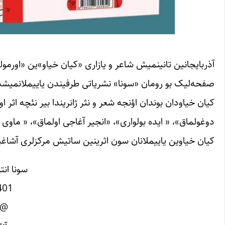
صفحه‌لیک بو رومان «سونا» نشریاتی طرفیندن یاییملانمیشد
کیان خیاودان بوندان اؤنجه شعر و نثر ژانریندا بیر نئچه اثر ا
دوغولماق»، « ایده بولواری»، «انجیر آغاجی اولماق»، « ماوی 
کیان خیاوین یاییملانان سون اثرینین ساتیش مرکزلری آشاغید
سونا انت
401
@sona.pub