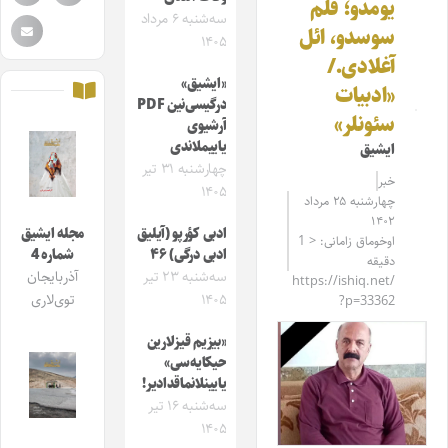
یومدو؛ قلم
سه‌شنبه ۶ مرداد
سوسدو، ائل
۱۴۰۵
آغلادی./
«ایشیق»
«ادبیات
درگیسی‌نین PDF
سئونلر»
آرشیوی
یاییملاندی
ایشیق
چهارشنبه ۳۱ تیر
خبر
۱۴۰۵
چهارشنبه ۲۵ مرداد
۱۴۰۲
ادبی کؤرپو (آیلیق
مجله ایشیق
اوخوماق زامانی: < 1
ادبی درگی) ۴۶
شماره 4
دقیقه
سه‌شنبه ۲۳ تیر
آذربایجان
https://ishiq.net/
۱۴۰۵
توی‌لاری
?p=33362
«بیزیم قیزلارین
حیکایه‌سی»
یایینلانماقدادیر!
سه‌شنبه ۱۶ تیر
۱۴۰۵