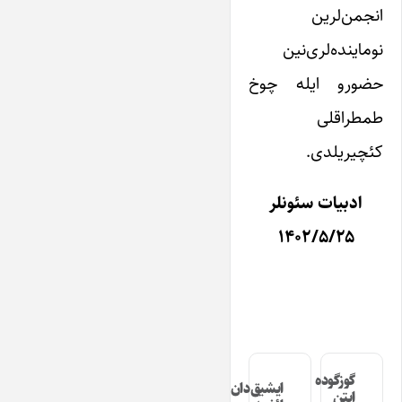
انجمن‌لرین
نوماینده‌لری‌نین
حضورو ایله چوخ
طمطراقلی
کئچیریلدی.
ادبیات سئونلر
۱۴۰۲/۵/۲۵
گوزگوده
ایشیق‌دان
ایتن