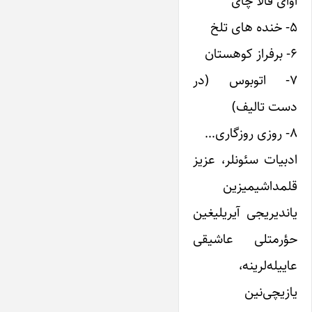
آوای قالا چای
۵- خنده های تلخ
۶- برفراز کوهستان
۷- اتوبوس (در
دست تالیف)
۸- روزی روزگاری…
ادبیات سئونلر، عزیز
قلمداشیمیزین
یاندیریجی آیریلیغین
حؤرمتلی عاشیقی
عاییله‌لرینه،
یازیچی‌نین