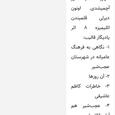
آچمیشدی. اونون
دیرلی قلمیندن
ائلیمیزه ۸ اثر
یادیگار قالیب:
۱- نگاهی به فرهنگ
عامیانه در شهرستان
عجب‌شیر
۲- آن روزها
۳- خاطرات کاظم
عاشیقی
۴- عجب‌شیر هم