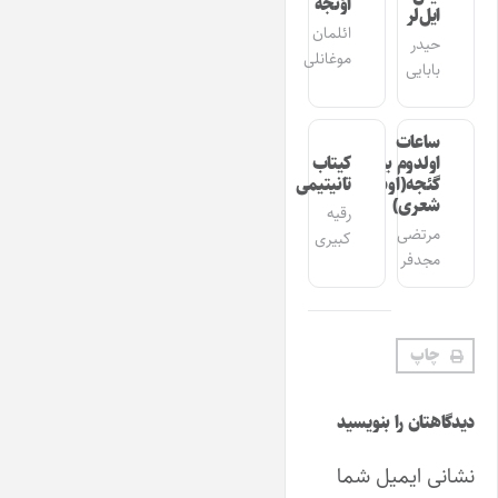
اؤنجه
ایل‌لر
ائلمان
حیدر
موغانلی
بابایی
ساعات
اولدوم بیر
کیتاب
گئجه(اوشاق
تانیتیمی
شعری)
رقیه
مرتضی
کبیری
مجدفر
چاپ
دیدگاهتان را بنویسید
نشانی ایمیل شما