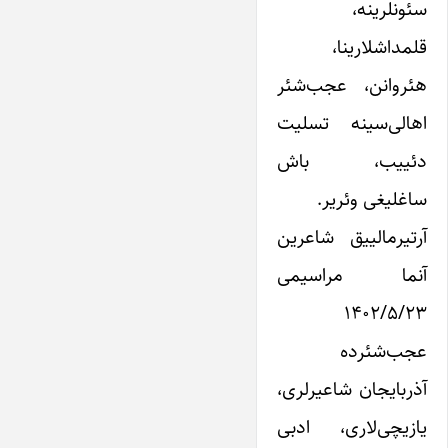
سئونلرینه،
قلمداشلارینا،
هئروانن، عجب‌شئر
اهالی‌سینه تسلیت
دئییب، باش
ساغلیغی وئریر.
آرتیرمالییق شاعرین
آنما مراسیمی
۱۴۰۲/۵/۲۳
عجب‌شئرده
آذربایجان شاعیرلری،
یازیچی‌لاری، ادبی