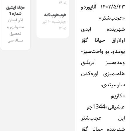
۱۴۰۵
۱۴۰۲/۵/۲۳ آنایوردو
مجله ایشیق
شماره 1
هوپ‌هوپ‌نامه
«عجب‌شئر»
آذربایجان
چهارشنبه ۱۰ تیر
معلم‌لری و
شهرینده ابدی
۱۴۰۵
تحصیل
اولاراق حیاتا گؤز
مساله‌سی
یومدو. بو واخت‌سیز-
وعده‌سیز آیریلیق
هامیمیزی اوره‌کدن
سارسیتدی،
«کازیم
عاشیقی»1344جو
ایل عجب‌شئر
شهرینده حیاتا گؤز