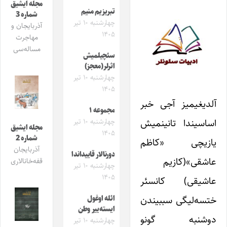
مجله ایشیق
تبریزیم منیم
شماره 3
چهارشنبه ۱۰ تیر
آذربایجان و
۱۴۰۵
مهاجرت
مساله‌سی
سئچیلمیش
اثرلر(معجز)
چهارشنبه ۱۰ تیر
۱۴۰۵
آلدیغیمیز آجی خبر
مجموعه ۱
اساسیندا تانینمیش
چهارشنبه ۱۰ تیر
مجله ایشیق
۱۴۰۵
شماره 2
یازیچی «کاظم
آذربایجان
دورنالار قاییداندا
عاشقی»(کازیم
قفه‌خانالاری
چهارشنبه ۱۰ تیر
۱۴۰۵
عاشیقی) کانسئر
ختسه‌‌لیگی سببیندن
ائله اوغول
ایسته‌ییر وطن
دوشنبه گونو
چهارشنبه ۱۰ تیر