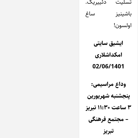
تسلیت دئییریک.
باشینیز ساغ
اولسون!
ایشیق سایتی
امکداشلاری
02/06/1401
وداع مراسیمی:
پنجشنبه شهریورین
۳ ساعت ۱۱:۳۰ تبریز
– مجتمع فرهنگی
تبریز