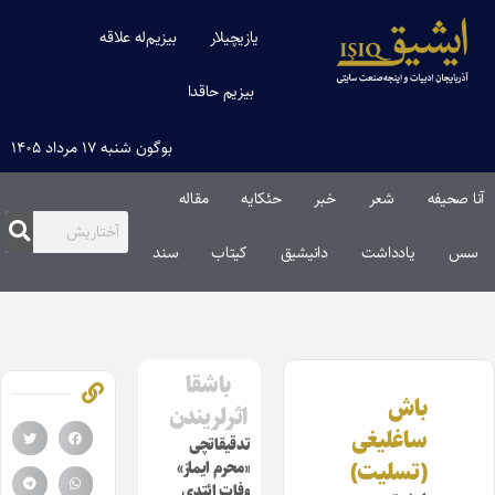
یازیچیلار
بیزیم‌له علاقه
بیزیم حاقدا
بوگون شنبه ۱۷ مرداد ۱۴۰۵
آنا صحیفه
شعر
خبر
حئکایه
مقاله‌
سس
یادداشت
دانیشیق
کیتاب
سند
باشقا
باش
اثرلریندن
ساغلیغی
تدقیقاتچی
(تسلیت)
«محرم ایماز»
وفات ائتدی