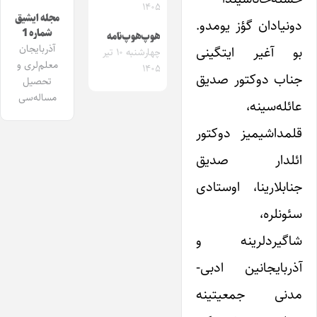
۱۴۰۵
مجله ایشیق
دونیادان گؤز یومدو.
شماره 1
هوپ‌هوپ‌نامه
آذربایجان
بو آغیر ایتگینی
چهارشنبه ۱۰ تیر
معلم‌لری و
۱۴۰۵
جناب دوکتور صدیق
تحصیل
مساله‌سی
عائله‌سینه،
قلمداشیمیز دوکتور
ائلدار صدیق
جنابلارینا، اوستادی
سئونلره،
شاگیردلرینه و
آذربایجانین ادبی-
مدنی جمعیتینه