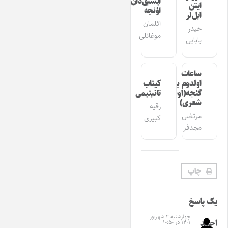
ایشیق‌دان
ایتن
اؤنجه
ایل‌لر
ائلمان
حیدر
موغانلی
بابایی
ساعات
اولدوم بیر
کیتاب
گئجه(اوشاق
تانیتیمی
شعری)
رقیه
مرتضی
کبیری
مجدفر
چاپ
یک پاسخ
چهارشنبه ۲ شهریور
احمد
۱۴۰۱ در ۱۰:۵۰