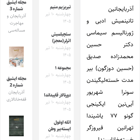
مجله ایشیق
تبریزیم منیم
آذربایجانین
شماره 3
چهارشنبه ۱۰ تیر
آذربایجان و
تانینمیش ادبی و
۱۴۰۵
مهاجرت
مساله‌سی
ژورنالیسم سیماسی
سئچیلمیش
اثرلر(معجز)
دکتر حسین
چهارشنبه ۱۰ تیر
۱۴۰۵
محمدزاده صدیق
(حسین دوزگون) بیر
مجموعه ۱
چهارشنبه ۱۰ تیر
مجله ایشیق
مدت خسته‌لیگیندن
۱۴۰۵
شماره 2
سونرا شهریور
آذربایجان
دورنالار قاییداندا
قفه‌خانالاری
چهارشنبه ۱۰ تیر
آیی‌نین ایکینجی
۱۴۰۵
گونو ۷۷ یاشیندا
ائله اوغول
تهرانین فیروزگر
ایسته‌ییر وطن
چهارشنبه ۱۰ تیر
خسته‌خاناسیندا