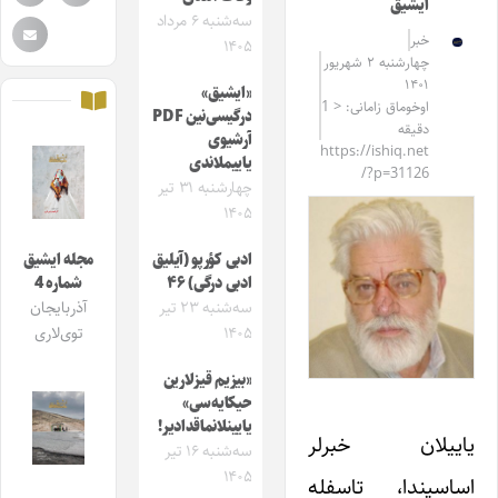
ایشیق
سه‌شنبه ۶ مرداد
خبر
۱۴۰۵
چهارشنبه ۲ شهریور
۱۴۰۱
«ایشیق»
اوخوماق زامانی: < 1
درگیسی‌نین PDF
دقیقه
آرشیوی
https://ishiq.net
یاییملاندی
/?p=31126
چهارشنبه ۳۱ تیر
۱۴۰۵
ادبی کؤرپو (آیلیق
مجله ایشیق
ادبی درگی) ۴۶
شماره 4
سه‌شنبه ۲۳ تیر
آذربایجان
۱۴۰۵
توی‌لاری
«بیزیم قیزلارین
حیکایه‌سی»
یایینلانماقدادیر!
یاییلان خبرلر
سه‌شنبه ۱۶ تیر
۱۴۰۵
اساسیندا، تاسفله