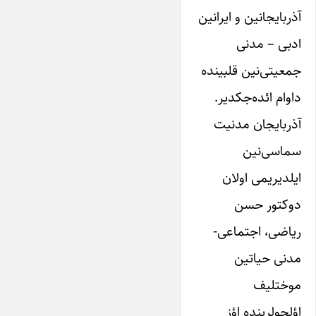
آذربایجانین و ایرانین
ادبی – مدنی
جمعیتی‌نین قلبینده
داوام ائده‌جکدیر.
آذربایجان مدنیت
سماسی‌نین
ایلدیریمی اولان
دوکتور حسن
ریاضی، اجتماعی-
مدنی حیاتین
موختلیف
اؤلچولرینده اؤز