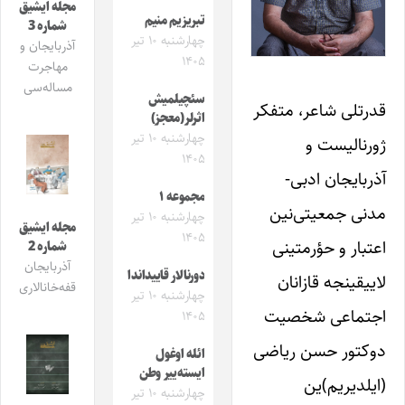
مجله ایشیق
تبریزیم منیم
شماره 3
چهارشنبه ۱۰ تیر
آذربایجان و
۱۴۰۵
مهاجرت
مساله‌سی
سئچیلمیش
قدرتلی شاعر، متفکر
اثرلر(معجز)
چهارشنبه ۱۰ تیر
ژورنالیست و
۱۴۰۵
آذربایجان ادبی-
مجموعه ۱
مدنی جمعیتی‌نین
چهارشنبه ۱۰ تیر
مجله ایشیق
۱۴۰۵
اعتبار و حؤرمتینی
شماره 2
آذربایجان
دورنالار قاییداندا
لاییقینجه قازانان
قفه‌خانالاری
چهارشنبه ۱۰ تیر
اجتماعی شخصیت
۱۴۰۵
دوکتور حسن ریاضی
ائله اوغول
ایسته‌ییر وطن
(ایلدیریم)ین
چهارشنبه ۱۰ تیر