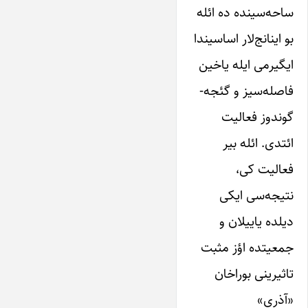
ساحه‌سینده ده ائله
بو اینانج‌لار اساسیندا
ایگیرمی ایله یاخین
فاصله‌سیز و گئجه-
گوندوز فعالیت
ائتدی. ائله بیر
فعالیت کی،
نتیجه‌سی ایکی
دیلده یاییلان و
جمعیتده اؤز مثبت
تاثیرینی بوراخان
«آذری»