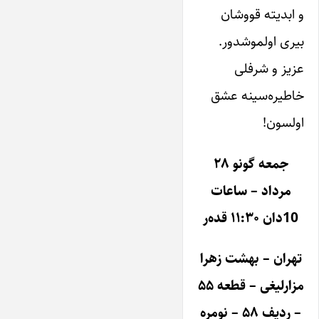
و ابدیته قووشان
بیری اولموشدور.
عزیز و شرفلی
خاطیره‌سینه عشق
اولسون!
جمعه گونو ۲۸
مرداد – ساعات
10دان ۱۱:۳۰ قده‌ر
تهران – بهشت زهرا
مزارلیغی – قطعه ۵۵
– ردیف ۵۸ – نومره