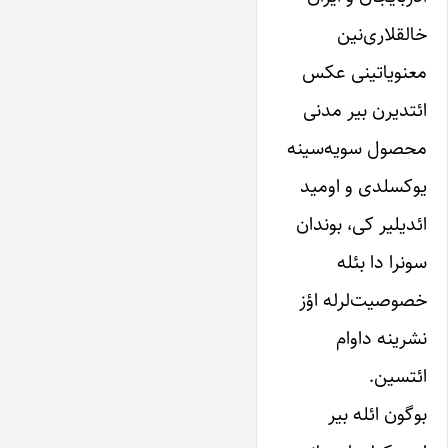
خالقلاری‌نین
معنویاتینی عکس
ائتدیرن بیر مدنی
محصول سویه‌سینه
یوکسلدی و اومید
ائدیلیر کی، بوندان
سونرا دا بئله
خصوصیت‌لرله اؤز
نشرینه داوام
ائتسین.
بوگون ائله بیر