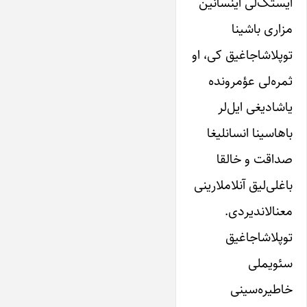
ایستک‌لی اینسانین
مزاری باشینا
توپلاشاجاغیق کی، او
ثمره‌لی عؤمرونده
یاشادیغی ایل‌لر
باهاسینا انسانلیغا
صداقت و خالقا
باغلی‌لیق آنلاملارینی
معنالاندیردی.
توپلاشاجاغیق
سئویملی
خاطیره‌سینی