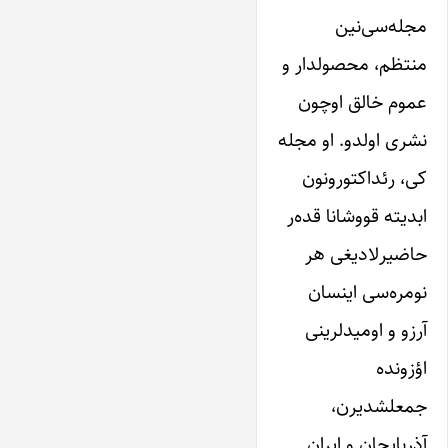
مجله‌سی‌نین
منتظم، محصولدار و
عموم خالق اوچون
نشری اولدو. او مجله
کی، رئداکتورونون
ابدیته قووشانا قده‌ر
حاضیرلادیغی هر
نومره‌سی اینسان
آرزو و اومیدلرینی
اؤزونده
جمعلشدیرن،
آذربایجان و ایران