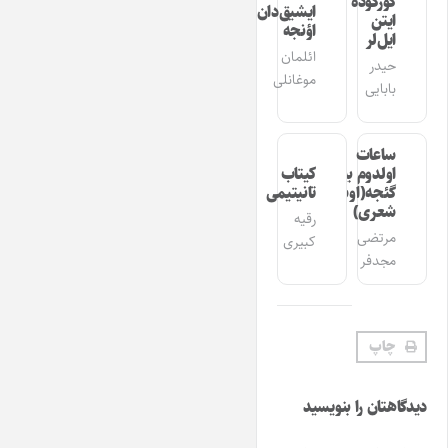
گوزگوده
ایشیق‌دان
ایتن
اؤنجه
ایل‌لر
ائلمان
حیدر
موغانلی
بابایی
ساعات
اولدوم بیر
کیتاب
گئجه(اوشاق
تانیتیمی
شعری)
رقیه
مرتضی
کبیری
مجدفر
چاپ
دیدگاهتان را بنویسید