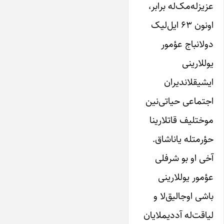
عزیزله‌مک‌له برابر،
اونون ۶۳ ایل‌لیک
دولانباج عؤمور
یوللارینی
ایشیقلاندیران
اجتماعی حیاتی‌نین
موختلیف قاتلارینا
حؤرمتله یاناشاق.
آخی او بو شرفلی
عؤمور یوللارینی
باشی اوجالیق‌لا و
لیاقت‌له آددیملایان