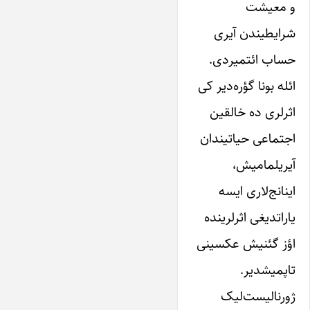
و معیشت
شرایطیندن آیری
حساب ائتمیردی.
ائله بونا گؤره‌دیر کی
اثرلری ده خالقین
اجتماعی حیاتیندان
آیریلمامیش،
اینانج‌لاری ایسه
یاراتدیغی اثرلرینده
اؤز گئنیش عکسینی
تاپمیشدیر.
ژورنالیست‌لیک