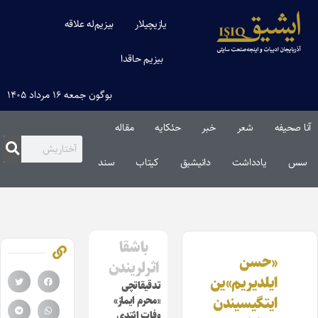
یازیچیلار
بیزیم‌له علاقه
بیزیم حاقدا
بوگون جمعه ۱۶ مرداد ۱۴۰۵
آنا صحیفه
شعر
خبر
حئکایه
مقاله‌
سس
یادداشت
دانیشیق
کیتاب
سند
باشقا
«حسن
اثرلریندن
ایلدیریم»ین
تدقیقاتچی
ایتگیسیندن
«محرم ایماز»
وفات ائتدی