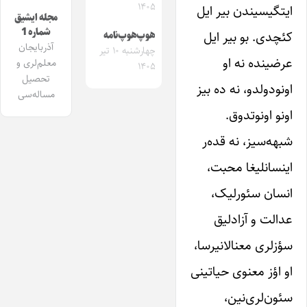
۱۴۰۵
ایتگیسیندن بیر ایل
مجله ایشیق
شماره 1
کئچدی. بو بیر ایل
هوپ‌هوپ‌نامه
آذربایجان
چهارشنبه ۱۰ تیر
عرضینده نه او
معلم‌لری و
۱۴۰۵
تحصیل
اونودولدو، نه ده بیز
مساله‌سی
اونو اونوتدوق.
شبهه‌سیز، نه قده‌ر
اینسانلیغا محبت،
انسان سئورلیک،
عدالت و آزادلیق
سؤزلری معنالانیرسا،
او اؤز معنوی حیاتینی
سئون‌لری‌نین،