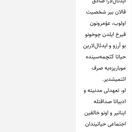
ایدئال‌لارا صادق
قالان بیر شخصیت
اولوب، عؤمرونون
قیرخ ایلدن چوخونو
بو آرزو و ایدئال‌لارین
حیاتا کئچمه‌سینده
موباریزه‌یه صرف
ائتمیشدیر.
او، تعهدلی مدنیته و
ادبیاتا صداقتله
اینانیر و اونو خالقین
اجتماعی حیاتیندان