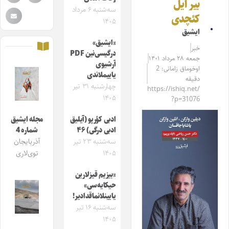
بیر ایل
سه‌شنبه ۶ مرداد
کئچدی
۱۴۰۵
ایشیق
«ایشیق»
خبر
درگیسی‌نین PDF
جمعه ۲۸ مرداد ۱۴۰۱
آرشیوی
اوخوماق زامانی: 2
یاییملاندی
دقیقه
چهارشنبه ۳۱ تیر
https://ishiq.net/
۱۴۰۵
?p=31076
ادبی کؤرپو (آیلیق
مجله ایشیق
ادبی درگی) ۴۶
شماره 4
سه‌شنبه ۲۳ تیر
آذربایجان
۱۴۰۵
توی‌لاری
«بیزیم قیزلارین
حیکایه‌سی»
یایینلانماقدادیر!
سه‌شنبه ۱۶ تیر
۱۴۰۵