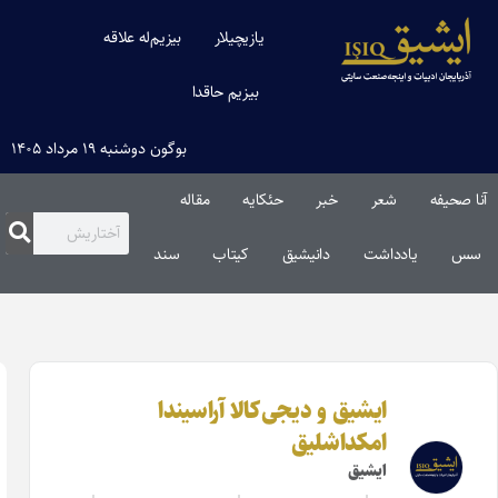
چیلار
بیزیم‌له علاقه
یم حاقدا
بوگون دوشنبه ۱۹ مرداد ۱۴۰۵
مقاله‌
یتاب
سند
باشقا
 آراسیندا
اثرلریندن
«قره‌داغ
کندلرینده» شعر
مجموعه‌سینین