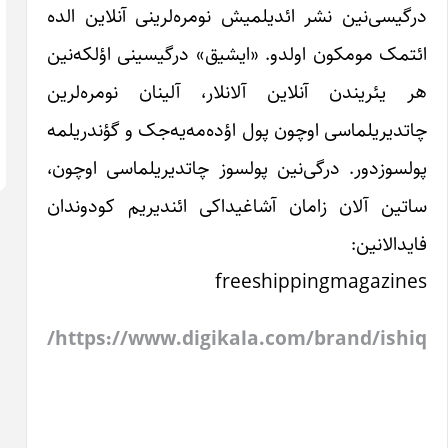
مره‌لرینی آنلاین الده
مجله ایشیق
مجموعه ۱
شماره 1
» درگیسینی اؤلکه‌نین
چهارشنبه ۱۰ تیر
آذربایجان
۱۴۰۵
، آلینان نومره‌لرین
معلم‌لری و
تحصیل
دورنالار قاییداندا
‌مه‌یه‌جک و گؤندریلمه
چهارشنبه ۱۰ تیر
مساله‌سی
۱۴۰۵
 چاتدیریلماسی اوچون،
ی ائندیریم کودوندان
https://www.digi