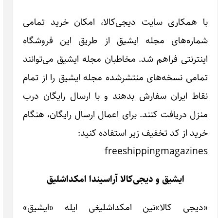
۱۴۰۵
مجله ایشیق
شماره 3
، امکان خرید تمامی
ادبی کؤرپو (آیلیق
آذربایجان و
ادبی درگی) ۴۶
مهاجرت
ز طریق این فروشگاه
سه‌شنبه ۲۳ تیر
مساله‌سی
۱۴۰۵
 مجله ایشیق می‌توانند
«بیزیم قیزلارین
جله ایشیق را از تمام
حیکایه‌سی»
با ارسال رایگان درب
یایینلانماقدادیر!
سه‌شنبه ۱۶ تیر
ل ارسال رایگان، هنگام
۱۴۰۵
مجله ایشیق
ه کنید:
شماره 2
تبریزیم منیم
آذربایجان
چهارشنبه ۱۰ تیر
قفه‌خانالاری
۱۴۰۵
سیندا امکداشلیق
سئچیلمیش
اثرلر(معجز)
چهارشنبه ۱۰ تیر
لیغی ایله «ایشیق»
۱۴۰۵