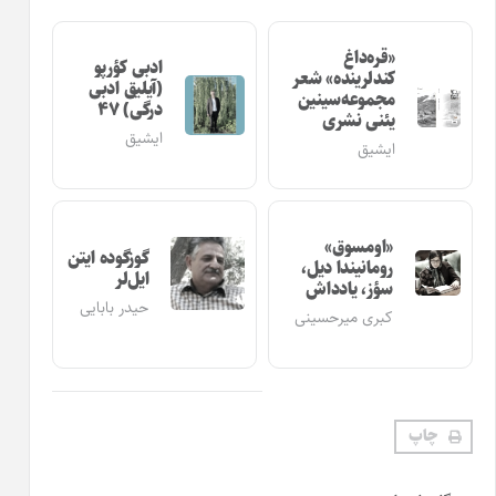
ادبی کؤرپو
(آیلیق ادبی
درگی) ۴۷
ایشیق
گوزگوده ایتن
ایل‌لر
حیدر بابایی