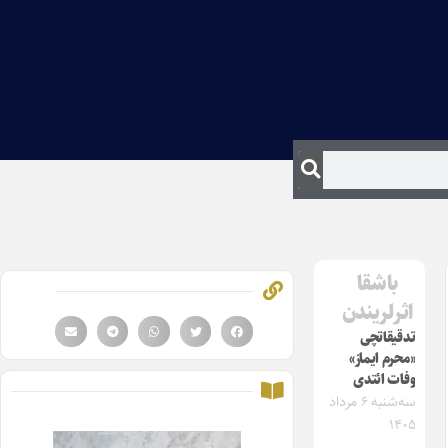
باشقا
اثرلریندن
تدقیقاتچی
«محرم ایماز»
وفات ائتدی
سه‌شنبه ۶ مرداد
۱۴۰۵