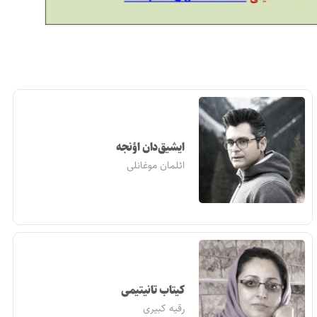
ایشیق‌دان اؤنجه
ائلمان موغانلی
کیتاب تانیتیمی
رقیه کبیری