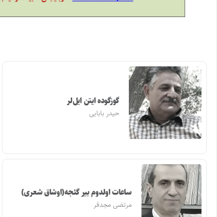
گوزگوده ایتن ایل‌لر
حیدر بابایی
ساعات اولدوم بیر گئجه(اوشاق شعری)
مرتضی مجدفر