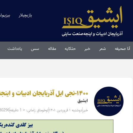
یازیچیلار
بیزیم‌ل
آنا صحیفه
شعر
خبر
حئکایه
مقاله‌
سس
یادداشت
۱۴۰۰-نجی ایل آذربایجان ادبیات و اینجه صنعت سماسیندان آخان اولدوزلار
ایشیق
خبر
دوشنبه ۱ فروردین ۱۴۰۱
اوخوماق زامانی: < 1 دقیقه
=30296