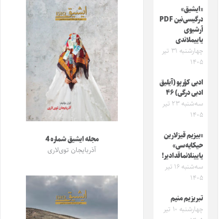
«ایشیق»
درگیسی‌نین PDF
آرشیوی
یاییملاندی
چهارشنبه ۳۱ تیر
۱۴۰۵
ادبی کؤرپو (آیلیق
ادبی درگی) ۴۶
سه‌شنبه ۲۳ تیر
۱۴۰۵
«بیزیم قیزلارین
مجله ایشیق شماره 4
حیکایه‌سی»
آذربایجان توی‌لاری
یایینلانماقدادیر!
سه‌شنبه ۱۶ تیر
۱۴۰۵
تبریزیم منیم
چهارشنبه ۱۰ تیر