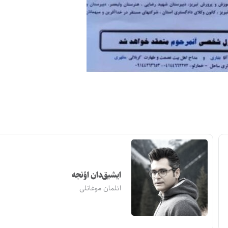
ایشیق‌دان اؤنجه
ائلمان موغانلی