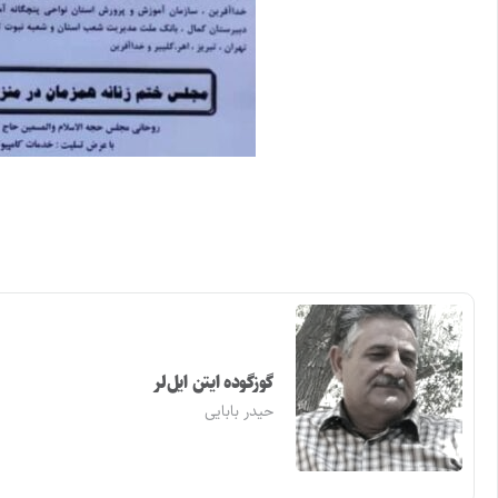
گوزگوده ایتن ایل‌لر
حیدر بابایی