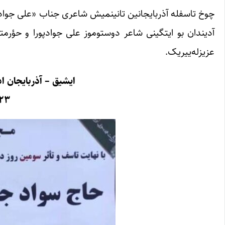
چوخ تاسفله آذربایجانین تانینمیش شاعری جناب «علی جوادپ
آدیندان بو ایتگینی شاعر دوستوموز علی جوادپورا و حؤرمتل
عزیزله‌ییریک.
ایشیق – آذربایجان ا
۲۳ آذر ۴۰۰