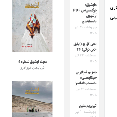
«ایشیق»
اری
درگیسی‌نین PDF
آرشیوی
ینی
یاییملاندی
چهارشنبه ۳۱ تیر
۱۴۰۵
ادبی کؤرپو (آیلیق
ادبی درگی) ۴۶
سه‌شنبه ۲۳ تیر
۱۴۰۵
مجله ایشیق شماره 4
آذربایجان توی‌لاری
«بیزیم قیزلارین
حیکایه‌سی»
یایینلانماقدادیر!
سه‌شنبه ۱۶ تیر
۱۴۰۵
تبریزیم منیم
چهارشنبه ۱۰ تیر