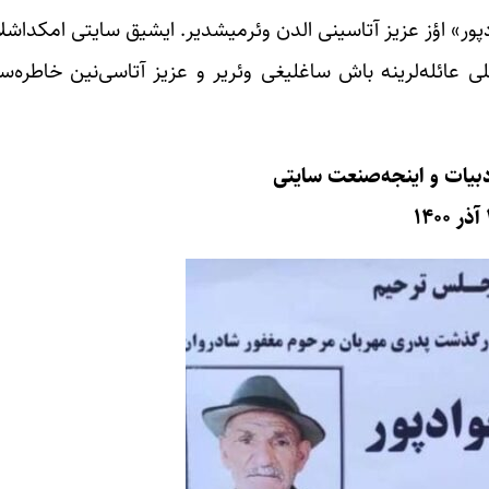
ور» اؤز عزیز آتاسینی الدن وئرمیشدیر. ایشیق سایتی امکداشل
ی عائله‌لرینه باش ساغلیغی وئریر و عزیز آتاسی‌نین خاطره‌س
دبیات و اینجه‌صنعت سایتی
۱