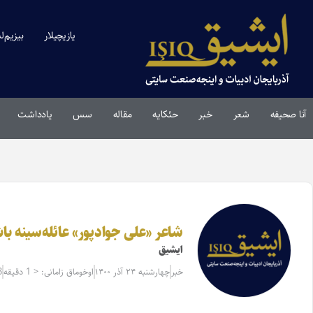
یازیچیلار
بیزیم‌ل
آنا صحیفه
شعر
خبر
حئکایه
مقاله‌
سس
یادداشت
شاعر «علی جوادپور» عائله‌سینه ب
ایشیق
خبر
چهارشنبه ۲۴ آذر ۱۴۰۰
اوخوماق زامانی: < 1 دقیقه
3