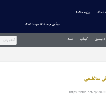
ه علاقه
بیزیم حاقدا
بوگون جمعه ۱۶ مرداد ۱۴۰۵
دانیشیق
کیتاب
سند
اش ساغلیغی
https://ishiq.net/?p=3006