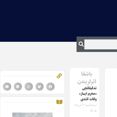
باشقا
اثرلریندن
تدقیقاتچی
«محرم ایماز»
وفات ائتدی
سه‌شنبه ۶ مرداد
۱۴۰۵