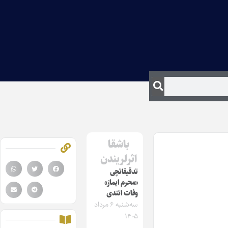
باشقا
اثرلریندن
تدقیقاتچی
«محرم ایماز»
وفات ائتدی
سه‌شنبه ۶ مرداد
۱۴۰۵