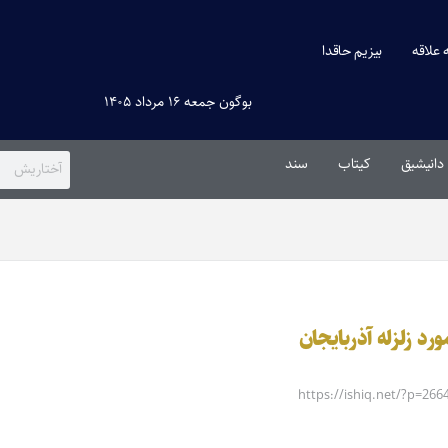
ه علاقه
بیزیم حاقدا
بوگون جمعه ۱۶ مرداد ۱۴۰۵
دانیشیق
کیتاب
سند
https://ishiq.net/?p=266