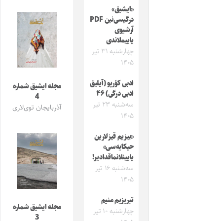
«ایشیق»
درگیسی‌نین PDF
آرشیوی
یاییملاندی
چهارشنبه ۳۱ تیر
۱۴۰۵
ادبی کؤرپو (آیلیق
مجله ایشیق شماره
ادبی درگی) ۴۶
4
سه‌شنبه ۲۳ تیر
آذربایجان توی‌لاری
۱۴۰۵
«بیزیم قیزلارین
حیکایه‌سی»
یایینلانماقدادیر!
سه‌شنبه ۱۶ تیر
۱۴۰۵
تبریزیم منیم
مجله ایشیق شماره
چهارشنبه ۱۰ تیر
3