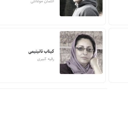
ائلمان موغانلی
کیتاب تانیتیمی
رقیه کبیری