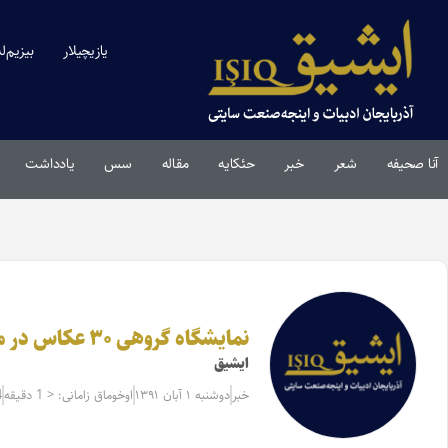
یازیچیلار
بیزیم‌ل
آنا صحیفه
شعر
خبر
حئکایه
مقاله‌
سس
یادداشت
نمایشگاه گروهی ۳۰ عکاس در مورد زلزله آذربایجان
ایشیق
خبر
دوشنبه ۱ آبان ۱۳۹۱
اوخوماق زامانی: < 1 دقیقه
4