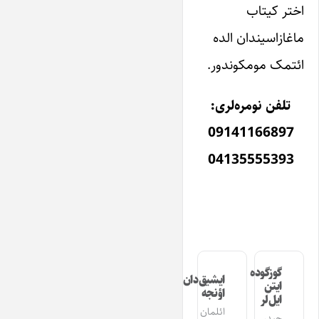
اختر کیتاب
ماغازاسیندان الده
ائتمک مومکوندور.
تلفن نومره‌لری:
09141166897
04135555393
گوزگوده
ایشیق‌دان
ایتن
اؤنجه
ایل‌لر
ائلمان
حیدر