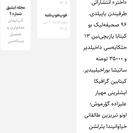
«اختر» انتشاراتی
۱۴۰۵
مجله ایشیق
طرفیندن یاییلدی.
شماره 1
هوپ‌هوپ‌نامه
آذربایجان
چهارشنبه ۱۰ تیر
۹۶ صحیفه‌لیک بو
معلم‌لری و
۱۴۰۵
تحصیل
کیتابا یازیچی‌نین ۱۳
مساله‌سی
حئکایه‌سی داخیلدیر
و ۳۵۰۰۰ تومنه
ساتیشا بوراخیلیبدیر.
کیتابین گرافیکا
ایشلرینی مهیار
علیزاده گؤرموش؛
اونو تبریزین طالقانی
خیاوانیندا یئرلشن