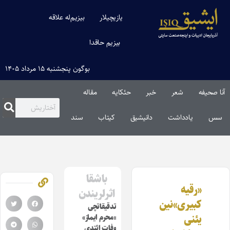
یازیچیلار
بیزیم‌له علاقه
بیزیم حاقدا
بوگون پنجشنبه ۱۵ مرداد ۱۴۰۵
آنا صحیفه
شعر
خبر
حئکایه
مقاله‌
سس
یادداشت
دانیشیق
کیتاب
سند
باشقا
«رقیه
اثرلریندن
کبیری»نین
تدقیقاتچی
یئنی
«محرم ایماز»
وفات ائتدی