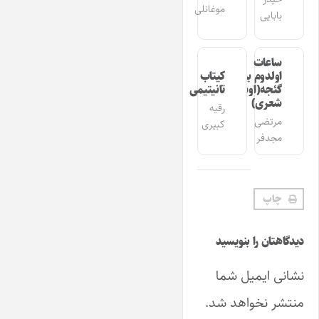
موغانلی
بابایی
ساعات
اولدوم بیر
کیتاب
گئجه(اوشاق
تانیتیمی
شعری)
رقیه
مرتضی
کبیری
مجدفر
چاپ
دیدگاهتان را بنویسید
نشانی ایمیل شما
منتشر نخواهد شد.