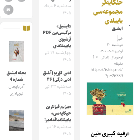
حئکایه‌لر
سه‌شنبه ۶ مرداد
مجموعه‌سی
۱۴۰۵
یاییلدی
«ایشیق»
ایشیق
درگیسی‌نین PDF
خبر
آرشیوی
دوشنبه ۲۰
یاییملاندی
اردیبهشت ۱۴۰۰
چهارشنبه ۳۱ تیر
اوخوماق زامانی: < 1
۱۴۰۵
دقیقه
https://ishiq.net/
ادبی کؤرپو (آیلیق
مجله ایشیق
?p=26339
ادبی درگی) ۴۶
شماره 4
سه‌شنبه ۲۳ تیر
آذربایجان
۱۴۰۵
توی‌لاری
«بیزیم قیزلارین
حیکایه‌سی»
یایینلانماقدادیر!
سه‌شنبه ۱۶ تیر
«رقیه کبیری»نین
۱۴۰۵