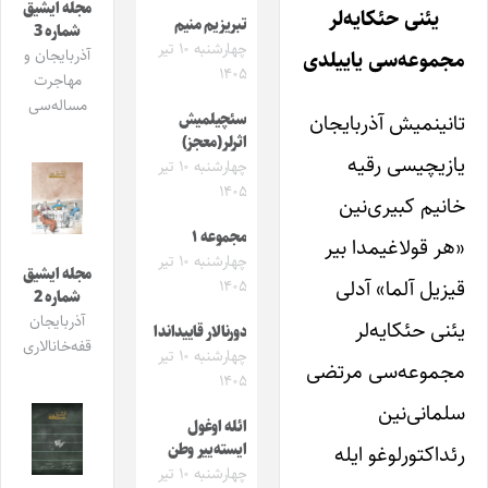
مجله ایشیق
یئنی حئکایه‌لر
تبریزیم منیم
شماره 3
چهارشنبه ۱۰ تیر
آذربایجان و
مجموعه‌سی یاییلدی
۱۴۰۵
مهاجرت
مساله‌سی
تانینمیش آذربایجان
سئچیلمیش
اثرلر(معجز)
یازیچیسی رقیه
چهارشنبه ۱۰ تیر
۱۴۰۵
خانیم کبیری‌نین
مجموعه ۱
«هر قولاغیمدا بیر
چهارشنبه ۱۰ تیر
مجله ایشیق
قیزیل آلما» آدلی
۱۴۰۵
شماره 2
آذربایجان
یئنی حئکایه‌لر
دورنالار قاییداندا
قفه‌خانالاری
چهارشنبه ۱۰ تیر
مجموعه‌سی مرتضی
۱۴۰۵
سلمانی‌نین
ائله اوغول
رئداکتورلوغو ایله
ایسته‌ییر وطن
چهارشنبه ۱۰ تیر