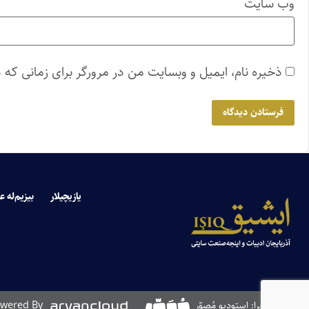
وب‌ سایت
ذخیره نام، ایمیل و وبسایت من در مرورگر برای زمانی که 
یازیچیلار
بیزیم‌له ع
طراحی و اجرا: استودیو مُصوّر
wered By