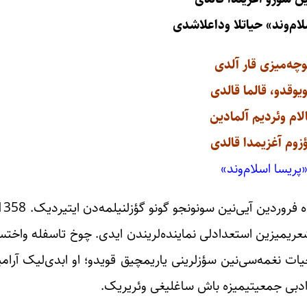
ام‌وند» حیاتلا وداعلاشدی
چه‌میزی قار آلدی
یوقدو، قالما قالدی
ام وئردیم آلمادین
زوم آغزیمدا قالدی
پریسا اسلام‌وند»
عریمیزین استعدادلی نماینده‌لریندن ایدی. چوخ تاسفله واختسی
یات نغمه‌سی‌نین سؤزلرینی یاریمچیق قویدو؛ او ابدی‌لیک آرامی
 و ادبی جمعیتیمیزه باش ساغلیغی وئریریک.