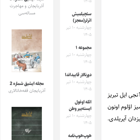
۱۴۰۵
آذربایجان و مهاجرت
مساله‌سی
سئچیلمیش
اثرلر(معجز)
چهارشنبه ۱۰ تیر
۱۴۰۵
مجموعه ۱
چهارشنبه ۱۰ تیر
۱۴۰۵
دورنالار قاییداندا
چهارشنبه ۱۰ تیر
مجله ایشیق شماره 2
۱۴۰۵
آذربایجان قفه‌خانالاری
تاسفله، استعدادلی آذربایجان شاعری «پریسا اسلام‌وند»ی ده فروردین آیی‌نین سونونجو گونو گؤزلنیلمه‌دن ایتیردیک. 1358نجی ایل تبریز
ائله اوغول
ز اؤلوم اونون
ایسته‌ییر وطن
چهارشنبه ۱۰ تیر
زدان آیریلدی.
۱۴۰۵
هوپ‌هوپ‌نامه