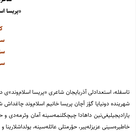
«پریسا اسل
کو
سو
سال
سؤ
«
شهرینده دونیایا گؤز آچان پریسا خانیم اسلام‌وند چاغداش ش
یارادیجیلیغی‌نین داهادا چیچکلنمه‌سینه آمان وئرمه‌دی و ح
خاطیره‌سینی عزیزله‌ییر، حؤرمتلی عائله‌سینه، یولداشلارینا