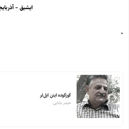
ایشیق – آذربای
“
گوزگوده ایتن ایل‌لر
حیدر بابایی