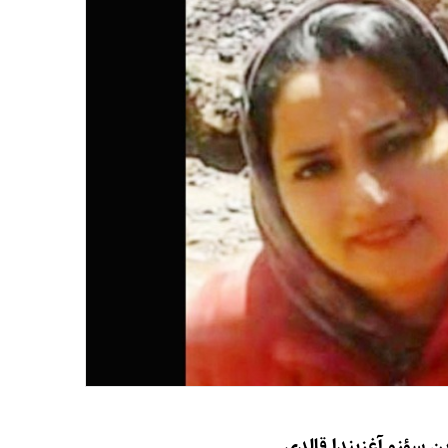
ن سؤزو آغزیندا قالدی