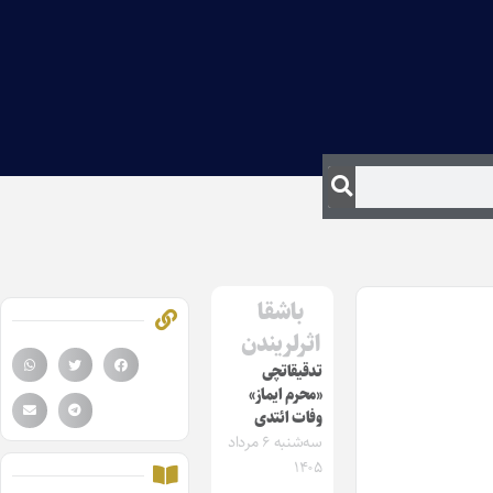
باشقا
اثرلریندن
تدقیقاتچی
«محرم ایماز»
وفات ائتدی
سه‌شنبه ۶ مرداد
۱۴۰۵