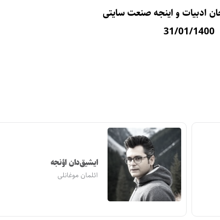
جان ادبیات و اینجه صنعت سایتی
31/01/1400
ایشیق‌دان اؤنجه
ائلمان موغانلی