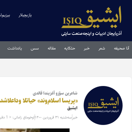
یازیچیلار
بیزیم‌ل
آنا صحیفه
شعر
خبر
حئکایه
مقاله‌
سس
یادداشت
شاعرین سؤزو آغزیندا قالدی
«پریسا اسلام‌وند» حیاتلا وداعلاش
ایشیق
خبر
سه‌شنبه ۳۱ فروردین ۱۴۰۰
اوخوماق زامانی: < 1 دقیقه