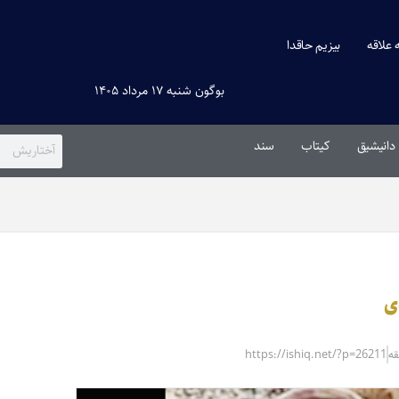
ه علاقه
بیزیم حاقدا
بوگون شنبه ۱۷ مرداد ۱۴۰۵
دانیشیق
کیتاب
سند
دی
https://ishiq.net/?p=26211