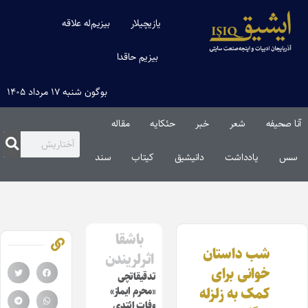
یازیچیلار
بیزیم‌له علاقه
بیزیم حاقدا
بوگون شنبه ۱۷ مرداد ۱۴۰۵
آنا صحیفه
شعر
خبر
حئکایه
مقاله‌
سس
یادداشت
دانیشیق
کیتاب
سند
باشقا
شب داستان
اثرلریندن
خوانی برای
تدقیقاتچی
کمک به زلزله
«محرم ایماز»
وفات ائتدی