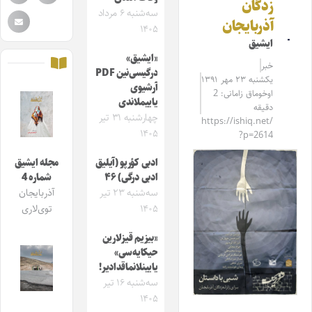
زدگان
سه‌شنبه ۶ مرداد
آذربایجان
۱۴۰۵
ایشیق
«ایشیق»
خبر
درگیسی‌نین PDF
یکشنبه ۲۳ مهر ۱۳۹۱
آرشیوی
اوخوماق زامانی: 2
یاییملاندی
دقیقه
چهارشنبه ۳۱ تیر
https://ishiq.net/
۱۴۰۵
?p=2614
ادبی کؤرپو (آیلیق
مجله ایشیق
ادبی درگی) ۴۶
شماره 4
سه‌شنبه ۲۳ تیر
آذربایجان
۱۴۰۵
توی‌لاری
«بیزیم قیزلارین
حیکایه‌سی»
یایینلانماقدادیر!
سه‌شنبه ۱۶ تیر
۱۴۰۵