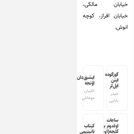
خیابان مالکی،
خیابان افراز، کوچه
انوش.
گوزگوده
ایشیق‌دان
ایتن
اؤنجه
ایل‌لر
ائلمان
حیدر
موغانلی
بابایی
ساعات
اولدوم بیر
کیتاب
گئجه(اوشاق
تانیتیمی