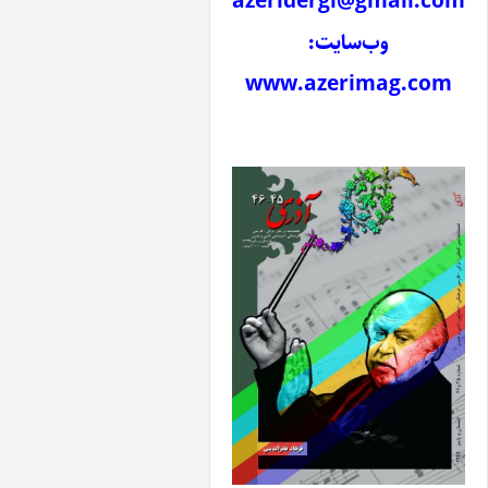
azeridergi@gmai
وب‌سایت:
www.azerimag.