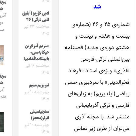
۱۴۰۵
مجله ایشیق
شد
شماره 3
ادبی کؤرپو (آیلیق
آذربایجان و
ادبی درگی) ۴۶
مهاجرت
شماره‌ی ۴۵ و ۴۶ (شماره‌ی
سه‌شنبه ۲۳ تیر
مساله‌سی
۱۴۰۵
و هفتم و بیست و
وره‌ی جدید) فصلنامه
«بیزیم قیزلارین
حیکایه‌سی»
مللی ترکی-فارسی
یایینلانماقدادیر!
سه‌شنبه ۱۶ تیر
 ویژه‌ی استاد «فرهاد
۱۴۰۵
مجله ایشیق
ینی» با سردبیری حسن
شماره 2
تبریزیم منیم
آذربایجان
چهارشنبه ۱۰ تیر
ایلدیریم) به زبان‌های
قفه‌خانالاری
۱۴۰۵
و ترکی آذربایجانی
سئچیلمیش
شد. با مجله آذری
اثرلر(معجز)
چهارشنبه ۱۰ تیر
ن از طرق زیر تماس
۱۴۰۵