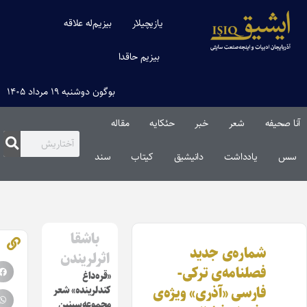
یازیچیلار
بیزیم‌له علاقه
بیزیم حاقدا
بوگون دوشنبه ۱۹ مرداد ۱۴۰۵
شعر
خبر
حئکایه
مقاله‌
یادداشت
دانیشیق
کیتاب
سند
باشقا
ماره‌ی جدید
اثرلریندن
صلنامه‌ی ترکی-
«قره‌داغ
ارسی «آذری» ویژه‌ی
کندلرینده» شعر
مجموعه‌سینین