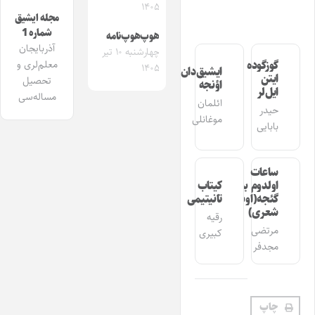
۱۴۰۵
مجله ایشیق
شماره 1
هوپ‌هوپ‌نامه
آذربایجان
چهارشنبه ۱۰ تیر
معلم‌لری و
گوزگوده
۱۴۰۵
ایشیق‌دان
ایتن
تحصیل
اؤنجه
ایل‌لر
مساله‌سی
ائلمان
حیدر
موغانلی
بابایی
ساعات
اولدوم بیر
کیتاب
گئجه(اوشاق
تانیتیمی
شعری)
رقیه
مرتضی
کبیری
مجدفر
چاپ