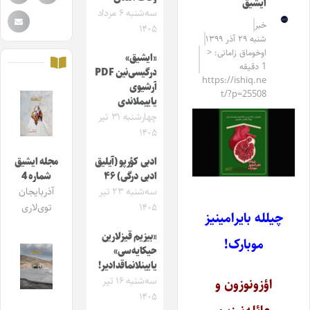
ایشیق
سه‌شنبه ۶ مرداد
خبر
۱۴۰۵
شنبه ۲۹ آذر ۱۳۹۹
اوخوماق زامانی: <
«ایشیق»
1 دقیقه
درگیسی‌نین PDF
https://ishiq.ne
آرشیوی
t/?p=25508
یاییملاندی
چهارشنبه ۳۱ تیر
۱۴۰۵
ادبی کؤرپو (آیلیق
مجله ایشیق
ادبی درگی) ۴۶
شماره 4
سه‌شنبه ۲۳ تیر
آذربایجان
۱۴۰۵
توی‌لاری
چیلله بایرامینیز
«بیزیم قیزلارین
موبارک!
حیکایه‌سی»
یایینلانماقدادیر!
سه‌شنبه ۱۶ تیر
اؤزونوزون و
۱۴۰۵