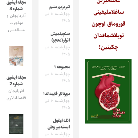
عائله‌نیزین
مجله ایشیق
تبریزیم منیم
شماره 3
ساغلاملیغینی
چهارشنبه ۱۰ تیر
آذربایجان و
۱۴۰۵
قوروماق اوچون
مهاجرت
مساله‌سی
سئچیلمیش
توپلاشماقدان
اثرلر(معجز)
چکینین!
چهارشنبه ۱۰ تیر
۱۴۰۵
مجموعه ۱
چهارشنبه ۱۰ تیر
مجله ایشیق
۱۴۰۵
شماره 2
آذربایجان
دورنالار قاییداندا
قفه‌خانالاری
چهارشنبه ۱۰ تیر
۱۴۰۵
ائله اوغول
ایسته‌ییر وطن
چهارشنبه ۱۰ تیر