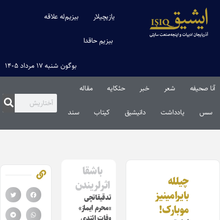
یازیچیلار
بیزیم‌له علاقه
بیزیم حاقدا
بوگون شنبه ۱۷ مرداد ۱۴۰۵
آنا صحیفه
شعر
خبر
حئکایه
مقاله‌
سس
یادداشت
دانیشیق
کیتاب
سند
باشقا
چیلله
اثرلریندن
بایرامینیز
تدقیقاتچی
موبارک!
«محرم ایماز»
وفات ائتدی