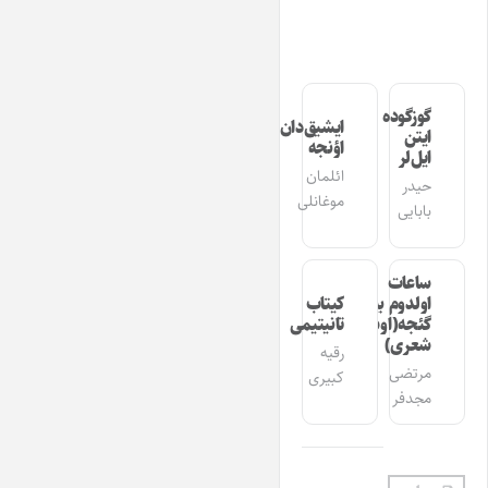
گوزگوده
ایشیق‌دان
ایتن
اؤنجه
ایل‌لر
ائلمان
حیدر
موغانلی
بابایی
ساعات
اولدوم بیر
کیتاب
گئجه(اوشاق
تانیتیمی
شعری)
رقیه
مرتضی
کبیری
مجدفر