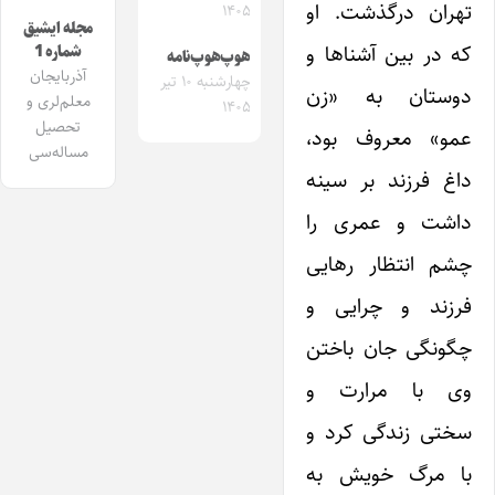
تهران درگذشت. او
۱۴۰۵
مجله ایشیق
که در بین آشناها و
شماره 1
هوپ‌هوپ‌نامه
آذربایجان
چهارشنبه ۱۰ تیر
دوستان به «زن
معلم‌لری و
۱۴۰۵
تحصیل
عمو» معروف بود،
مساله‌سی
داغ فرزند بر سینه
داشت و عمری را
چشم انتظار رهایی
فرزند و چرایی و
چگونگی جان باختن
وی با مرارت و
سختی زندگی کرد و
با مرگ خویش به