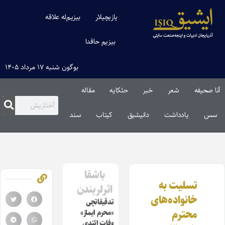
یازیچیلار
بیزیم‌له علاقه
بیزیم حاقدا
بوگون شنبه ۱۷ مرداد ۱۴۰۵
آنا صحیفه
شعر
خبر
حئکایه
مقاله‌
سس
یادداشت
دانیشیق
کیتاب
سند
باشقا
تسلیت به
اثرلریندن
خانواده‌های
تدقیقاتچی
محترم
«محرم ایماز»
وفات ائتدی