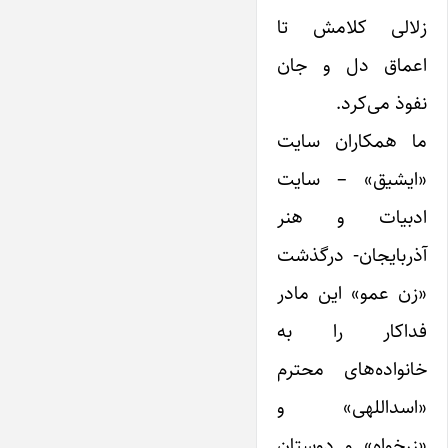
زلالی کلامش تا
اعماق دل و جان
نفوذ می‌کرد.
ما همکاران سایت
«ایشیق» – سایت
ادبیات و هنر
آذربایجان- درگذشت
«زن عمو» این مادر
فداکار را به
خانواده‌های محترم
«اسداللهی» و
«زرخواه» و دوستان