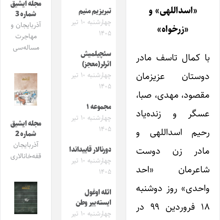
مجله ایشیق
«اسداللهی» و
تبریزیم منیم
شماره 3
چهارشنبه ۱۰ تیر
آذربایجان و
«زرخواه»
۱۴۰۵
مهاجرت
مساله‌سی
سئچیلمیش
با کمال تاسف مادر
اثرلر(معجز)
دوستان عزیزمان
چهارشنبه ۱۰ تیر
۱۴۰۵
مقصود، مهدی، صبا،
مجموعه ۱
عسگر و زنده‌یاد
چهارشنبه ۱۰ تیر
مجله ایشیق
۱۴۰۵
رحیم اسداللهی و
شماره 2
آذربایجان
مادر زن دوست
دورنالار قاییداندا
قفه‌خانالاری
چهارشنبه ۱۰ تیر
شاعرمان «احد
۱۴۰۵
واحدی» روز دوشنبه
ائله اوغول
ایسته‌ییر وطن
۱۸ فروردین ۹۹ در
چهارشنبه ۱۰ تیر