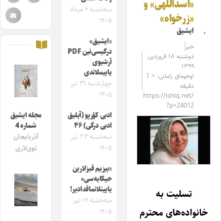
«اسداللهی» و
سه‌شنبه ۶ مرداد
«زرخواه»
۱۴۰۵
ایشیق
«ایشیق»
خبر
درگیسی‌نین PDF
دوشنبه ۱۸ فروردین
آرشیوی
۱۳۹۹
یاییملاندی
اوخوماق زامانی: < 1
چهارشنبه ۳۱ تیر
دقیقه
۱۴۰۵
https://ishiq.net/
?p=24012
ادبی کؤرپو (آیلیق
مجله ایشیق
ادبی درگی) ۴۶
شماره 4
سه‌شنبه ۲۳ تیر
آذربایجان
۱۴۰۵
توی‌لاری
«بیزیم قیزلارین
حیکایه‌سی»
یایینلانماقدادیر!
تسلیت به
سه‌شنبه ۱۶ تیر
خانواده‌های محترم
۱۴۰۵