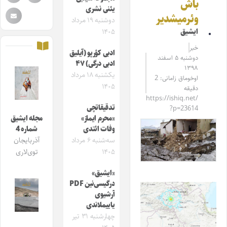
باش
یئنی نشری
وئرمیشدیر
دوشنبه ۱۹ مرداد
ایشیق
۱۴۰۵
خبر
ادبی کؤرپو (آیلیق
دوشنبه ۵ اسفند
ادبی درگی) ۴۷
۱۳۹۸
یکشنبه ۱۸ مرداد
اوخوماق زامانی: 2
۱۴۰۵
دقیقه
https://ishiq.net/
تدقیقاتچی
?p=23614
«محرم ایماز»
مجله ایشیق
وفات ائتدی
شماره 4
سه‌شنبه ۶ مرداد
آذربایجان
۱۴۰۵
توی‌لاری
«ایشیق»
درگیسی‌نین PDF
آرشیوی
یاییملاندی
چهارشنبه ۳۱ تیر