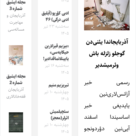
۱۴۰۵
مجله ایشیق
شماره 3
ادبی کؤرپو (آیلیق
آذربایجان و
ادبی درگی) ۴۶
مهاجرت
سه‌شنبه ۲۳ تیر
مساله‌سی
۱۴۰۵
آذربایجاندا یئنی‌دن
«بیزیم قیزلارین
گوجلو زلزله باش
حیکایه‌سی»
یایینلانماقدادیر!
وئرمیشدیر
سه‌شنبه ۱۶ تیر
۱۴۰۵
مجله ایشیق
رسمی خبر
شماره 2
تبریزیم منیم
آذربایجان
چهارشنبه ۱۰ تیر
آزانس‌لاری‌نین
قفه‌خانالاری
۱۴۰۵
یایدیغی خبر
سئچیلمیش
اساسیندا اسفند
اثرلر(معجز)
چهارشنبه ۱۰ تیر
آیی‌نین دؤردونجو
۱۴۰۵