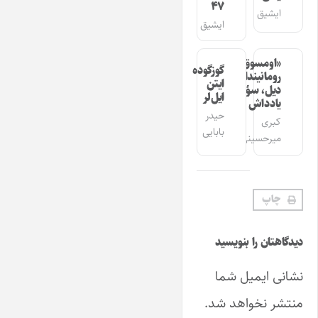
۴۷
ایشیق
ایشیق
«اومسوق»
گوزگوده
رومانیندا
ایتن
دیل، سؤز،
ایل‌لر
یادداش
حیدر
کبری
بابایی
میرحسینی
چاپ
دیدگاهتان را بنویسید
نشانی ایمیل شما
منتشر نخواهد شد.