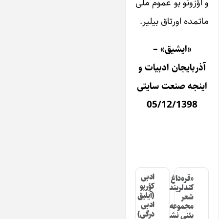
و اؤزونو بو عموم ملی
ماتمده اورتاق بیلیر.
«ایشیق» –
آذربایجان ادبیات و
اینجه صنعت سایتی
05/12/1398
ادبی
«قره‌داغ
کؤرپو
کندلرینده»
(آیلیق
شعر
ادبی
مجموعه‌سینین
درگی)
یئنی نشری