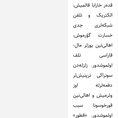
قده‌ر خارابا قالمیش،
الکتریک و تلفن
شبکه‌لری جدی
خسارت گؤرموش،
اهالی‌نین یوزلر مال-
قاراسی تلف
اولموشدور. زلزله‌دن
سونراکی ترپنیش‌لر
دفعه‌لرله اوز
وئرمیش و اهالی‌نین
قورخوسونا سبب
اولموشدور. «قطور»