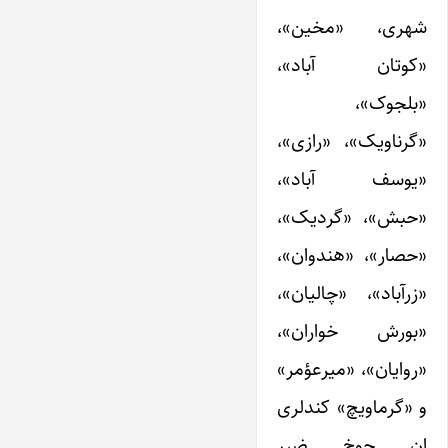
شهری، «مخین»،
«کوتان آباد»،
«بلجوک»،
«گرناویک»، «رازی»،
«یوسف آباد»،
«حبش»، «گردیک»،
«حصار»، «هندوان»،
«زرآباد»، «چالیان»،
«بورش خواران»،
«روایان»، «میرعؤمر»
و «گرماویچ» کندلری
ان چوخ ضرر