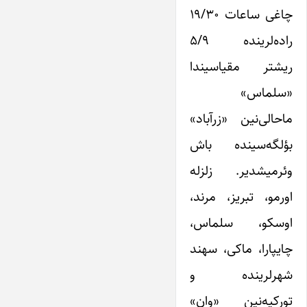
چاغی ساعات ۱۹/۳۰
راده‌لرینده ۵/۹
ریشتر مقیاسیندا
«سلماس»
ماحالی‌نین «زرآباد»
بؤلگه‌سینده باش
وئرمیشدیر. زلزله
اورمو، تبریز، مرند،
اوسکو، سلماس،
چایپارا، ماکی، سهند
شهرلرینده و
تورکیه‌نین «وان»