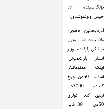
بؤلگه‌سینده ده
حیس اولونموشدور.
آذربایجانین «خوی»
ولایتینده باش وئرن
بو ایکی زلزله‌ده یوزلر
انسان یارالانمیش،
ایلک معلوماتلارا
اساسن 50دن چوخ
کندده 3000دن
آرتیق کند ائولری
50دن 100فایزا