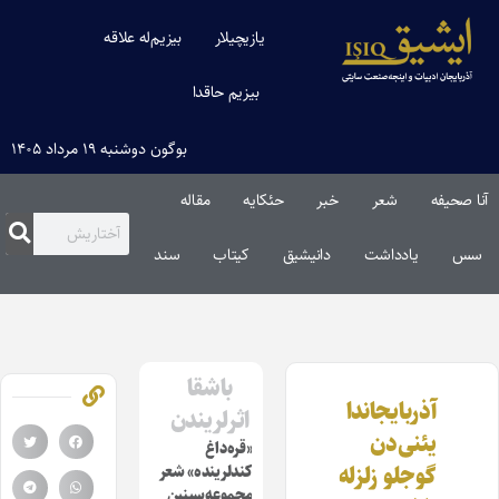
یازیچیلار
بیزیم‌له علاقه
بیزیم حاقدا
بوگون دوشنبه ۱۹ مرداد ۱۴۰۵
آنا صحیفه
شعر
خبر
حئکایه
مقاله‌
سس
یادداشت
دانیشیق
کیتاب
سند
باشقا
آذربایجاندا
اثرلریندن
یئنی‌دن
«قره‌داغ
گوجلو زلزله
کندلرینده» شعر
مجموعه‌سینین