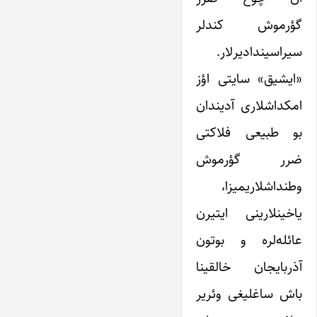
گؤرموش کندلر
سیراسیندادیرلار.
«ایشیق» سایتی اؤز
امکداشلاری آدیندان
بو طبیعی فلاکتی
ضرر گؤرموش
وطنداشلاریمیزا،
یاخینلارینی ایتیرن
عائله‌لره و بوتون
آذربایجان خالقینا
باش ساغلیغی وئریر