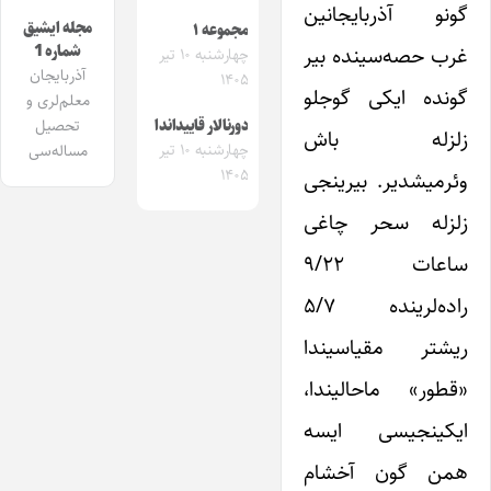
گونو آذربایجانین
مجله ایشیق
مجموعه ۱
شماره 1
غرب حصه‌سینده بیر
چهارشنبه ۱۰ تیر
آذربایجان
۱۴۰۵
گونده ایکی گوجلو
معلم‌لری و
تحصیل
دورنالار قاییداندا
زلزله باش
چهارشنبه ۱۰ تیر
مساله‌سی
۱۴۰۵
وئرمیشدیر. بیرینجی
زلزله سحر چاغی
ساعات ۹/۲۲
راده‌لرینده ۵/۷
ریشتر مقیاسیندا
«قطور» ماحالیندا،
ایکینجیسی ایسه
همن گون آخشام