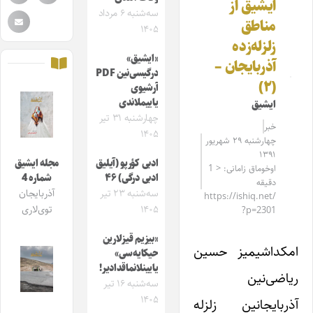
ایشیق از
سه‌شنبه ۶ مرداد
مناطق
۱۴۰۵
زلزله‌زده
«ایشیق»
آذربایجان –
درگیسی‌نین PDF
(۲)
آرشیوی
یاییملاندی
ایشیق
چهارشنبه ۳۱ تیر
خبر
۱۴۰۵
چهارشنبه ۲۹ شهریور
۱۳۹۱
ادبی کؤرپو (آیلیق
مجله ایشیق
اوخوماق زامانی: < 1
ادبی درگی) ۴۶
شماره 4
دقیقه
سه‌شنبه ۲۳ تیر
آذربایجان
https://ishiq.net/
۱۴۰۵
توی‌لاری
?p=2301
«بیزیم قیزلارین
امکداشیمیز حسین
حیکایه‌سی»
یایینلانماقدادیر!
ریاضی‌نین
سه‌شنبه ۱۶ تیر
۱۴۰۵
آذربایجانین زلزله