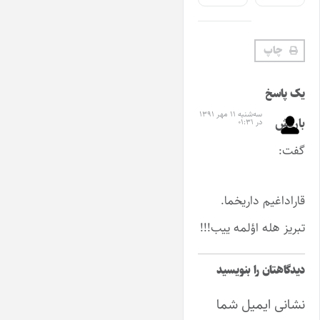
چاپ
یک پاسخ
سه‌شنبه ۱۱ مهر ۱۳۹۱
باریش
در ۰۱:۳۱
گفت:
قاراداغیم داریخما.
تبریز هله اؤلمه ییب!!!
دیدگاهتان را بنویسید
نشانی ایمیل شما