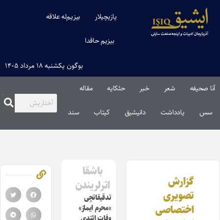
یازیچیلار
بیزیم‌له علاقه
بیزیم حاقدا
بوگون یکشنبه ۱۸ مرداد ۱۴۰۵
آنا صحیفه
شعر
خبر
حئکایه
مقاله‌
سس
یادداشت
دانیشیق
کیتاب
سند
باشقا
گزارش
اثرلریندن
تصویری
تدقیقاتچی
اختصاصی
«محرم ایماز»
وفات ائتدی