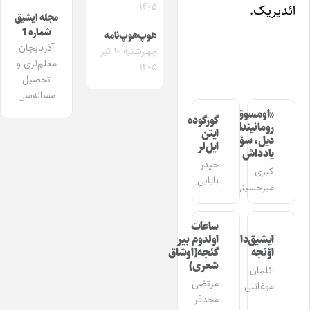
۱۴۰۵
ائدیریک.
مجله ایشیق
شماره 1
هوپ‌هوپ‌نامه
آذربایجان
چهارشنبه ۱۰ تیر
معلم‌لری و
۱۴۰۵
تحصیل
مساله‌سی
«اومسوق»
گوزگوده
رومانیندا
ایتن
دیل، سؤز،
ایل‌لر
یادداش
حیدر
کبری
بابایی
میرحسینی
ساعات
ایشیق‌دان
اولدوم بیر
اؤنجه
گئجه(اوشاق
شعری)
ائلمان
مرتضی
موغانلی
مجدفر