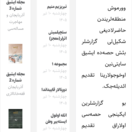
مجله ایشیق
وورموش
تبریزیم منیم
شماره 3
چهارشنبه ۱۰ تیر
آذربایجان و
منطقه‌لریندن
۱۴۰۵
مهاجرت
مساله‌سی
حاضرلادیغی
سئچیلمیش
اثرلر(معجز)
شکیل‌لی گزارشلر
چهارشنبه ۱۰ تیر
بئش حصه‌ده ایشیق
۱۴۰۵
سایتی‌نین
مجموعه ۱
چهارشنبه ۱۰ تیر
اوخوجولارینا تقدیم
مجله ایشیق
۱۴۰۵
شماره 2
ائدیله‌جک.
آذربایجان
دورنالار قاییداندا
قفه‌خانالاری
چهارشنبه ۱۰ تیر
بو گزارشلرین
۱۴۰۵
ایکینجی حصه‌سی
ائله اوغول
ایسته‌ییر وطن
اولاراق تقدیم
چهارشنبه ۱۰ تیر