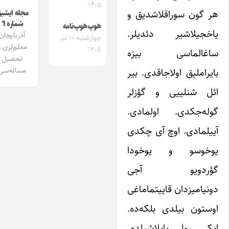
۱۴۰۵
ر گون سوراقلاشدیق و
مجله ایشیق
شماره 1
هوپ‌هوپ‌نامه
اخجیلاشیر دئدیلر.
آذربایجان
چهارشنبه ۱۰ تیر
معلم‌لری و
۱۴۰۵
اغالماسی بیزه
تحصیل
ایراملیق اولاجاقدی. بیر
مساله‌سی
ئل شنلییی و گؤزلر
وله‌جکدی. اولمادی.
ییلمادی. اوچ آی چکدی
وخوسو و یوخودا
ؤردویو آجی
ونیامیزدان قاییتماماغی
وستون بیلدی بلکه‌ده.
یکی رول پایلاشیلدی