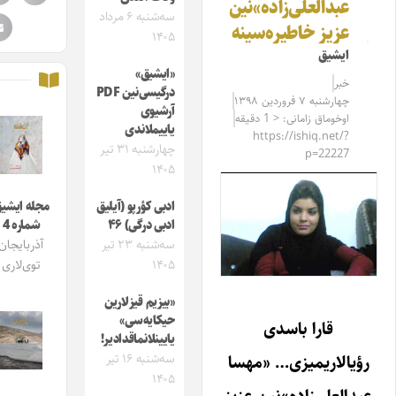
عبدالعلی‌زاده»نین
سه‌شنبه ۶ مرداد
عزیز خاطیره‌سینه
۱۴۰۵
ایشیق
«ایشیق»
خبر
درگیسی‌نین PDF
چهارشنبه ۷ فروردین ۱۳۹۸
آرشیوی
اوخوماق زامانی: < 1 دقیقه
یاییملاندی
https://ishiq.net/?
چهارشنبه ۳۱ تیر
p=22227
۱۴۰۵
ادبی کؤرپو (آیلیق
مجله ایشیق
ادبی درگی) ۴۶
شماره 4
سه‌شنبه ۲۳ تیر
آذربایجان
۱۴۰۵
توی‌لاری
«بیزیم قیزلارین
حیکایه‌سی»
قارا باسدی
یایینلانماقدادیر!
سه‌شنبه ۱۶ تیر
رؤیالاریمیزی… «مهسا
۱۴۰۵