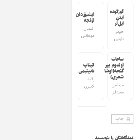
گوزگوده
ایشیق‌دان
ایتن
اؤنجه
ایل‌لر
ائلمان
حیدر
موغانلی
بابایی
ساعات
اولدوم بیر
کیتاب
گئجه(اوشاق
تانیتیمی
شعری)
رقیه
مرتضی
کبیری
مجدفر
چاپ
دگاهتان را بنویسید