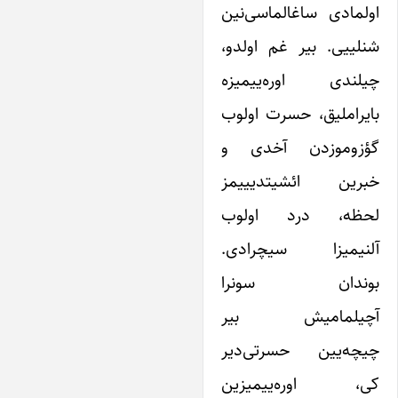
ولمادی ساغالماسی‌نین
نلییی. بیر غم اولدو،
یلندی اوره‌ییمیزه
ایراملیق، حسرت اولوب
ؤزوموزدن آخدی و
برین ائشیتدیییمز
حظه، درد اولوب
لنیمیزا سیچرادی.
وندان سونرا
چیلمامیش بیر
یچه‌یین حسرتی‌دیر
ی، اوره‌ییمیزین