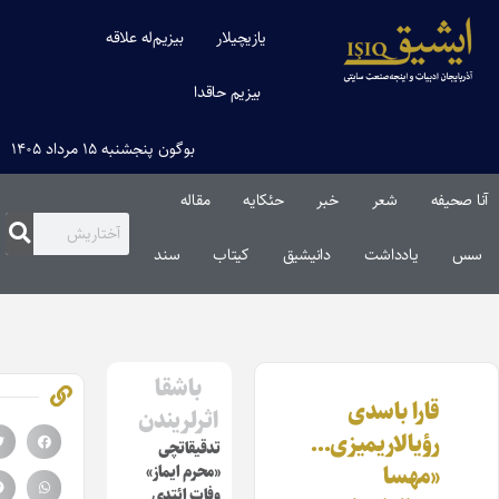
یازیچیلار
بیزیم‌له علاقه
بیزیم حاقدا
بوگون پنجشنبه ۱۵ مرداد ۱۴۰۵
صحیفه
شعر
خبر
حئکایه
مقاله‌
س
یادداشت
دانیشیق
کیتاب
سند
باشقا
قارا باسدی
اثرلریندن
رؤیالاریمیزی…
تدقیقاتچی
«مهسا
«محرم ایماز»
وفات ائتدی