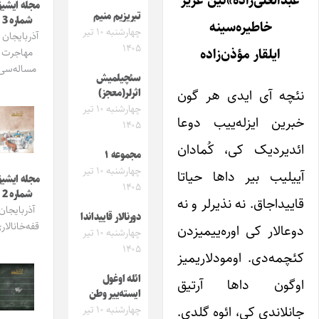
بدالعلی‌زاده»نین عزیز
مجله ایشیق
تبریزیم منیم
شماره 3
خاطیره‌سینه
چهارشنبه ۱۰ تیر
آذربایجان و
۱۴۰۵
ایلقار مؤذن‌زاده
مهاجرت
مساله‌سی
سئچیلمیش
ئچه آی ایدی هر گون
اثرلر(معجز)
چهارشنبه ۱۰ تیر
برین ایزله‌ییب دوعا
۱۴۰۵
ئدیردیک کی، کُمادان
مجموعه ۱
چهارشنبه ۱۰ تیر
ییلیب بیر داها حیاتا
مجله ایشیق
۱۴۰۵
شماره 2
اییداجاق. نه نذیرلر و نه
آذربایجان
دورنالار قاییداندا
قفه‌خانالاری
وعالار کی اوره‌ییمیزدن
چهارشنبه ۱۰ تیر
۱۴۰۵
ئچمه‌دی. اومودلاریمیز
ائله اوغول
وگون داها آرتیق
ایسته‌ییر وطن
انلاندی کی، ائوه گلدی.
چهارشنبه ۱۰ تیر