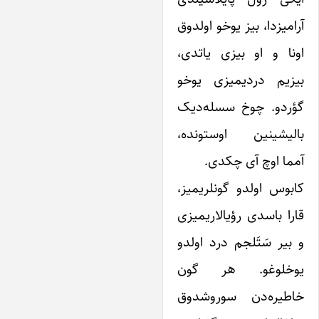
رامیزدا، بیز یوخو اولدوق
ونا و او بیزی یاتدی،
یزیم دردیمیزی یوخو
ؤردو. چوخ سسله‌دیک
الیشینین اوستونده،
مما اوچ آی چکدی.
ابوس اولدو گونلریمیز،
ارا باسدی رؤیالاریمیزی
 بیر سَتَلجم درد اولدو
وخلوغو. هر گون
اطیره‌دن سوروشدوق