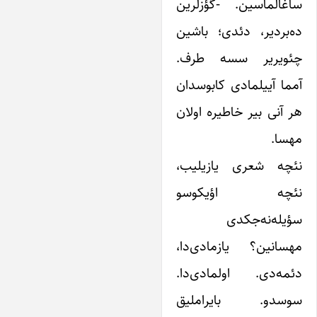
اغالماسین. -گؤزلرین
ه‌بردیر، دئدی؛ باشین
ئویریر سسه طرف.
مما آییلمادی کابوسدان‌‌
ر آنی بیر خاطیره اولان
هسا.
ئچه شعری یازیلیب،
ئچه اؤیکوسو
ؤیله‌نه‌جکدی
هسانین؟ یازمادی‌دا،
ئمه‌دی. اولمادی‌دا.
وسدو. بایراملیق