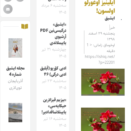
ایلینیز اوغورلو
سه‌شنبه ۶ مرداد
اولسون!
۱۴۰۵
ایشیق
«ایشیق»
خبر
درگیسی‌نین PDF
پنجشنبه ۲۹ اسفند
آرشیوی
۱۳۹۸
یاییملاندی
اوخوماق زامانی: < 1
چهارشنبه ۳۱ تیر
دقیقه
۱۴۰۵
https://ishiq.net/
?p=22201
ادبی کؤرپو (آیلیق
مجله ایشیق
ادبی درگی) ۴۶
شماره 4
سه‌شنبه ۲۳ تیر
آذربایجان
۱۴۰۵
توی‌لاری
«بیزیم قیزلارین
حیکایه‌سی»
یایینلانماقدادیر!
سه‌شنبه ۱۶ تیر
۱۴۰۵