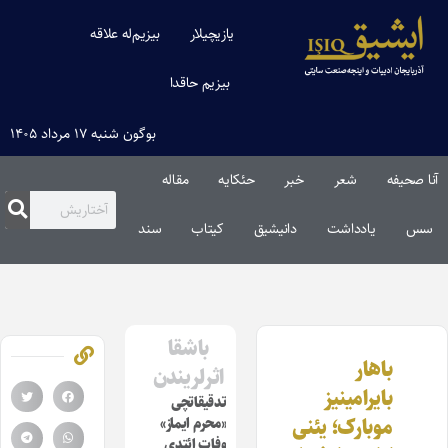
یازیچیلار
بیزیم‌له علاقه
بیزیم حاقدا
بوگون شنبه ۱۷ مرداد ۱۴۰۵
آنا صحیفه
شعر
خبر
حئکایه
مقاله‌
سس
یادداشت
دانیشیق
کیتاب
سند
باشقا
باهار
اثرلریندن
بایرامینیز
تدقیقاتچی
موبارک؛ یئنی
«محرم ایماز»
وفات ائتدی