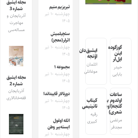
مجله ایشیق
تبریزیم منیم
شماره 3
چهارشنبه ۱۰ تیر
آذربایجان و
۱۴۰۵
مهاجرت
مساله‌سی
سئچیلمیش
اثرلر(معجز)
چهارشنبه ۱۰ تیر
گوزگوده
ایشیق‌دان
ایتن
۱۴۰۵
اؤنجه
ایل‌لر
ائلمان
مجموعه ۱
حیدر
موغانلی
چهارشنبه ۱۰ تیر
بابایی
مجله ایشیق
۱۴۰۵
شماره 2
آذربایجان
دورنالار قاییداندا
ساعات
قفه‌خانالاری
اولدوم بیر
کیتاب
چهارشنبه ۱۰ تیر
گئجه(اوشاق
تانیتیمی
۱۴۰۵
شعری)
رقیه
مرتضی
ائله اوغول
کبیری
مجدفر
ایسته‌ییر وطن
چهارشنبه ۱۰ تیر