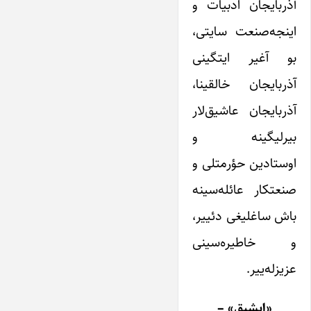
آذربایجان ادبیات و
اینجه‌صنعت سایتی،
بو آغیر ایتگینی
آذربایجان خالقینا،
آذربایجان عاشیق‌لار
بیرلیگینه و
اوستادین حؤرمتلی و
صنعتکار عائله‌سینه
باش ساغلیغی دئییر،
و خاطیره‌سینی
عزیزله‌ییر.
«ایشیق» –