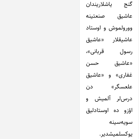
گنج یاشلاریندان
عاشیق صنعتینه
وورولموش و اوستاد
عاشیقلار «عاشیق
رسول قربانی»،
«عاشیق حسن
غفاری» و «عاشیق
علعسگر» دن
درس‌لر آلمیش و
اؤزو ده اوستادلیق
سویه‌سینه
یوکسلمیشدیر.