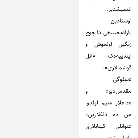
ائتمیشدیر.
اوستادین
یارادیجیلیغی دا چوخ
زنگین اولموش و
ایندییه‌دک «ائل
قوشمالاری»،
«سئوگی
مقدس‌دیر» و
«داغلار منیم اولدو،
من ده داغلارین»
عنوانلی کیتابلاری
یاییلمیشدیر.