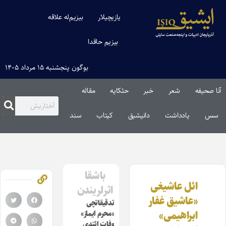
یازیچیلار
بیزیم‌له علاقه
بیزیم حاقدا
بوگون پنجشنبه ۱۵ مرداد ۱۴۰۵
آنا صحیفه
شعر
خبر
حئکایه
مقاله‌
سس
یادداشت
دانیشیق
کیتاب
سند
باشقا
ائل عاشیغی
اثرلریندن
«عاشیق غفار
تدقیقاتچی
ابراهیمی»
«محرم ایماز»
وفات ائتدی