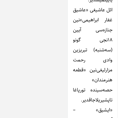
ائل عاشیغی «عاشیق
غفار ابراهیمی»نین
جنازه‌سی آیین
۱۸نجی گونو
(سه‌شنبه) تبریزین
وادی رحمت
مزارلیغی‌نین «قطعه
هنرمندان»
حصه‌سینده تورپاغا
تاپشیریلاجاقدیر.
«ایشیق» –