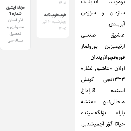
یوموب، ابدیلیک
۱۴۰۵
مجله ایشیق
سازدان و سؤزدن
شماره 1
هوپ‌هوپ‌نامه
آذربایجان
چهارشنبه ۱۰ تیر
آیریلدی.
معلم‌لری و
۱۴۰۵
عاشیق صنعتی
تحصیل
مساله‌سی
ارثیمیزین یورولماز
قوروقچولاریندان
اولان «عاشیق غفار»
۱۳۳۳نجی گونش
ایلینده قاراداغ
ماحالی‌نین «مئشه
پارا» بؤلگه‌سینده
حیاتا گؤز آچمیشدیر.