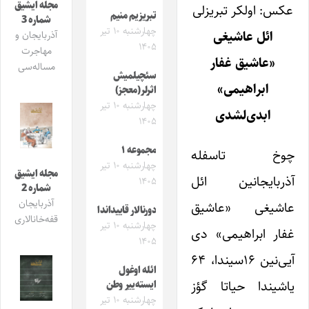
مجله ایشیق
عکس: اولکر تبریزلی
تبریزیم منیم
شماره 3
چهارشنبه ۱۰ تیر
ائل عاشیغی
آذربایجان و
۱۴۰۵
مهاجرت
«عاشیق غفار
مساله‌سی
سئچیلمیش
ابراهیمی»
اثرلر(معجز)
چهارشنبه ۱۰ تیر
ابدی‌لشدی
۱۴۰۵
مجموعه ۱
چوخ تاسفله
چهارشنبه ۱۰ تیر
مجله ایشیق
آذربایجانین ائل
۱۴۰۵
شماره 2
آذربایجان
عاشیغی «عاشیق
دورنالار قاییداندا
قفه‌خانالاری
چهارشنبه ۱۰ تیر
غفار ابراهیمی» دی
۱۴۰۵
آیی‌نین ۱۶سیندا، ۶۴
ائله اوغول
یاشیندا حیاتا گؤز
ایسته‌ییر وطن
چهارشنبه ۱۰ تیر