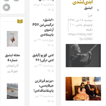
ابدی‌لشدی
سه‌شنبه ۶ مرداد
ایشیق
۱۴۰۵
خبر
«ایشیق»
دوشنبه ۱۷ دی ۱۳۹۷
درگیسی‌نین PDF
اوخوماق زامانی: < 1
دقیقه
آرشیوی
https://ishiq.net/
یاییملاندی
?p=22065
چهارشنبه ۳۱ تیر
۱۴۰۵
ادبی کؤرپو (آیلیق
مجله ایشیق
ادبی درگی) ۴۶
شماره 4
سه‌شنبه ۲۳ تیر
آذربایجان
۱۴۰۵
توی‌لاری
«بیزیم قیزلارین
حیکایه‌سی»
یایینلانماقدادیر!
سه‌شنبه ۱۶ تیر
۱۴۰۵