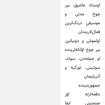
اوستاد عاشیق، بیر
چوخ مدنی و
موسیقی درنک‌لرین
فعال‌لاریندان
اولموش و دونیانین
بیر چوخ اؤلکه‌لرینده
او جمله‌دن: سوئد،
سوئیس، تورکیه و
آذربایجان
جمهوریتینده
دفعه‌لرله اؤز
صنعتینی ایفا