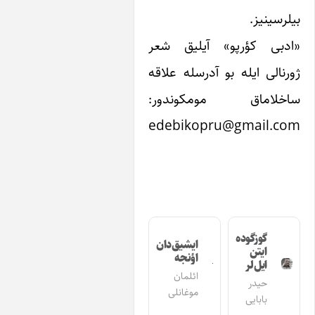
یز.
 کؤرپو» آیلیق شعر
‌ ایله بو آدرسله علاقه
اماق مومکوندور:
edebikopru@gmai
گوزگوده
ایشیق‌دان
ایتن
اؤنجه
ایل‌لر
ائلمان
حیدر
موغانلی
بابایی