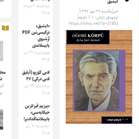
ایشیق
سه‌شنبه ۶ مرداد
خبر
یکشنبه ۲۹ مهر ۱۳۹۷
۱۴۰۵
اوخوماق زامانی: < 1 دقیقه
https://ishiq.net/?p=21892
«ایشیق»
درگیسی‌نین PDF
آرشیوی
یاییملاندی
چهارشنبه ۳۱ تیر
۱۴۰۵
ادبی کؤرپو (آیلیق
مجله ایشیق
ادبی درگی) ۴۶
شماره 4
سه‌شنبه ۲۳ تیر
آذربایجان
۱۴۰۵
توی‌لاری
«بیزیم قیزلارین
حیکایه‌سی»
یایینلانماقدادیر!
سه‌شنبه ۱۶ تیر
۱۴۰۵