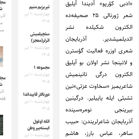
کؤرپو» آدیندا آیلیق
مجله ایشیق
تبریزیم منیم
شماره 3
چهارشنبه ۱۰ تیر
شعر ژورنالی ۲۵ صحیفه‌ده
آذربایجان و
۱۴۰۵
مهاجرت
رون شکیلده نشر
مساله‌سی
سئچیلمیش
میشدیر. آذربایجان
اثرلر(معجز)
چهارشنبه ۱۰ تیر
اوزره فعالیت گؤسترن
۱۴۰۵
نجا نشر اولان بو آیلیق
مجموعه ۱
ون درگی تانینمیش
چهارشنبه ۱۰ تیر
مجله ایشیق
۱۴۰۵
شماره 2
میز «سخاوت عزتی»نین
آذربایجان
دورنالار قاییداندا
ایله یاییلیر. درگینین
قفه‌خانالاری
چهارشنبه ۱۰ تیر
نجی نومره‌سینده
۱۴۰۵
جان شاعرلریندن: حبیب
ائله اوغول
ایسته‌ییر وطن
 عباس بارز، هاشم
چهارشنبه ۱۰ تیر