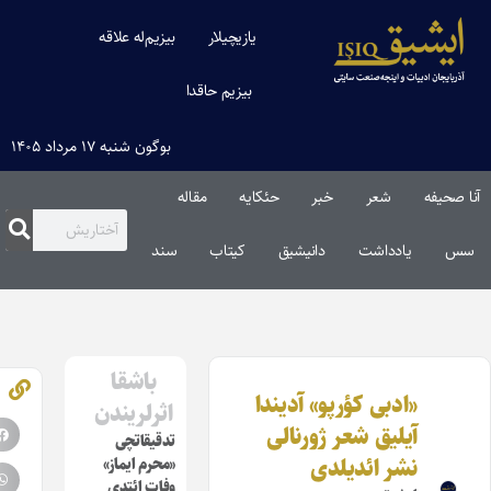
یازیچیلار
بیزیم‌له علاقه
بیزیم حاقدا
بوگون شنبه ۱۷ مرداد ۱۴۰۵
شعر
خبر
حئکایه
مقاله‌
یادداشت
دانیشیق
کیتاب
سند
باشقا
«ادبی کؤرپو» آدیندا
اثرلریندن
آیلیق شعر ژورنالی
تدقیقاتچی
نشر ائدیلدی
«محرم ایماز»
وفات ائتدی