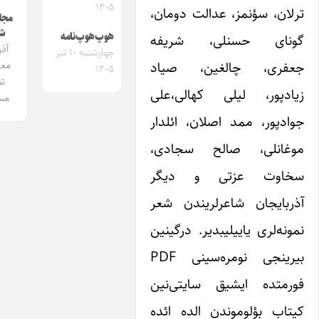
۱۴۰۵
 سؤنمز، عدالت دومان،
مجله ایشیق
شماره 1
هوپ‌هوپ‌نامه
ی حسنلی، شریفه
آذربایجان
چهارشنبه ۱۰ تیر
ی، چالغین، صیاد
معلم‌لری و
۱۴۰۵
تحصیل
ور، لیلی کهالی،علی
مساله‌سی
ر، ممد اصلان، ائلدار
لی، صالح سجادی،
ت عزتی و دیگر
یجان شاعرلریندن شعر
ری یاییلیبدیر. درگینین
بیرینجی نومره‌سینی PDF
ده ایشیق سایتی‌نین
بؤلوموندن الده ائده