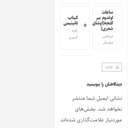
عات
دوم بیر
کیتاب
جه(اوشاق
تانیتیمی
ری)
رقیه
تضی
کبیری
دفر
پ
ن را بنویسید
ایمیل شما منتشر
 شد.
بخش‌های
از علامت‌گذاری شده‌اند