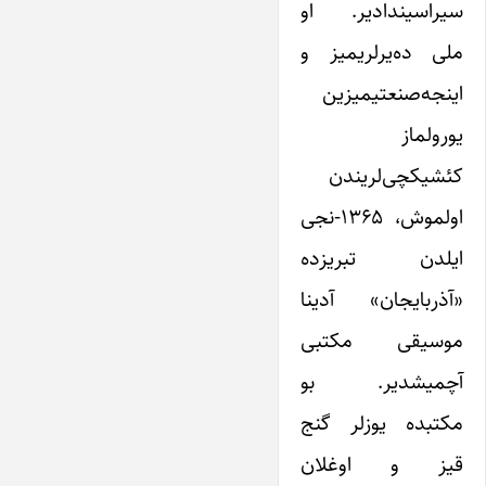
سیراسیندادیر. او
ملی ده‌یرلریمیز و
اینجه‌صنعتیمیزین
یورولماز
کئشیکچی‌لریندن
اولموش، ۱۳۶۵-نجی
ایلدن تبریزده
«آذربایجان» آدینا
موسیقی مکتبی
آچمیشدیر. بو
مکتبده یوزلر گنج
قیز و اوغلان