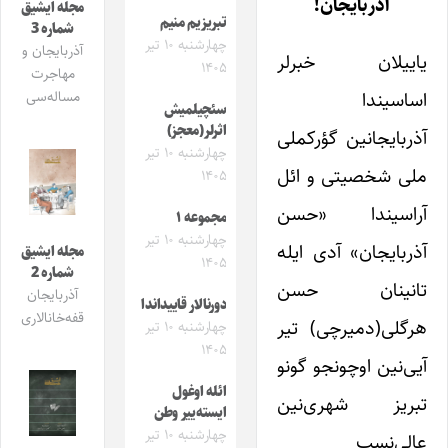
آذربایجان!
مجله ایشیق
تبریزیم منیم
شماره 3
چهارشنبه ۱۰ تیر
آذربایجان و
یاییلان خبرلر
۱۴۰۵
مهاجرت
اساسیندا
مساله‌سی
سئچیلمیش
اثرلر(معجز)
آذربایجانین گؤرکملی
چهارشنبه ۱۰ تیر
ملی شخصیتی و ائل
۱۴۰۵
آراسیندا «حسن
مجموعه ۱
چهارشنبه ۱۰ تیر
آذربایجان» آدی ایله
مجله ایشیق
۱۴۰۵
شماره 2
تانینان حسن
آذربایجان
دورنالار قاییداندا
قفه‌خانالاری
هرگلی(دمیرچی) تیر
چهارشنبه ۱۰ تیر
۱۴۰۵
آیی‌نین اوچونجو گونو
ائله اوغول
تبریز شهری‌نین
ایسته‌ییر وطن
چهارشنبه ۱۰ تیر
عالی‌نسب