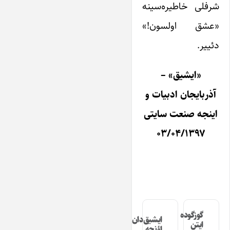
شرفلی خاطیره‌سینه
«عشق اولسون!»
دئییر.
«ایشیق» –
آذربایجان ادبیات و
اینجه صنعت سایتی
۰۳/۰۴/۱۳۹۷
گوزگوده
ایشیق‌دان
ایتن
اؤنجه