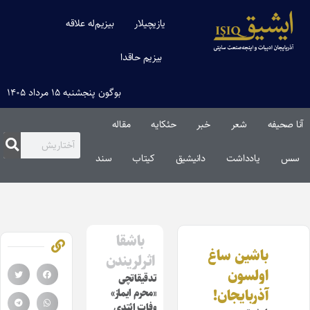
یازیچیلار
بیزیم‌له علاقه
بیزیم حاقدا
بوگون پنجشنبه ۱۵ مرداد ۱۴۰۵
آنا صحیفه
شعر
خبر
حئکایه
مقاله‌
سس
یادداشت
دانیشیق
کیتاب
سند
باشقا
باشین ساغ
اثرلریندن
اولسون
تدقیقاتچی
آذربایجان!
«محرم ایماز»
وفات ائتدی