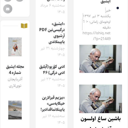
ایشیق
سه‌شنبه ۶ مرداد
خبر
۱۴۰۵
یکشنبه ۳ تیر ۱۳۹۷
اوخوماق زامانی: < 1
«ایشیق»
دقیقه
درگیسی‌نین PDF
https://ishiq.net
آرشیوی
/?p=21449
یاییملاندی
چهارشنبه ۳۱ تیر
۱۴۰۵
ادبی کؤرپو (آیلیق
مجله ایشیق
ادبی درگی) ۴۶
شماره 4
سه‌شنبه ۲۳ تیر
آذربایجان
۱۴۰۵
توی‌لاری
«بیزیم قیزلارین
حیکایه‌سی»
یایینلانماقدادیر!
سه‌شنبه ۱۶ تیر
باشین ساغ اولسون
۱۴۰۵