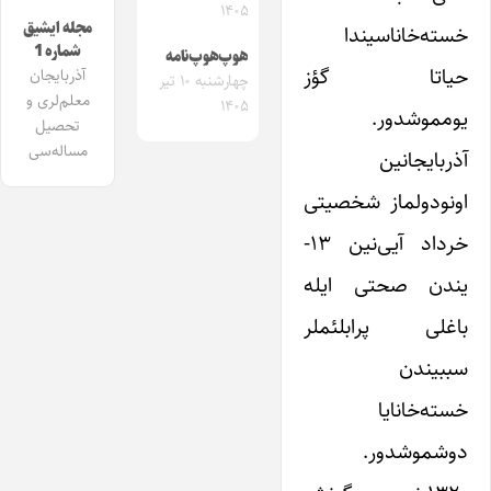
۱۴۰۵
مجله ایشیق
خسته‌خاناسیندا
شماره 1
هوپ‌هوپ‌نامه
حیاتا گؤز
آذربایجان
چهارشنبه ۱۰ تیر
معلم‌لری و
۱۴۰۵
یومموشدور.
تحصیل
مساله‌سی
آذربایجانین
اونودولماز شخصیتی
خرداد آیی‌نین ۱۳-
یندن صحتی ایله
باغلی پرابلئملر
سببیندن
خسته‌خانایا
دوشموشدور.