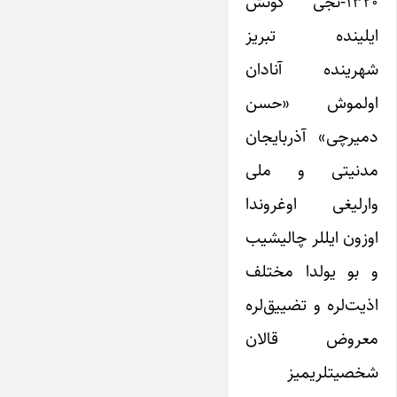
۱۳۲۰-نجی گونش
ایلینده تبریز
شهرینده آنادان
اولموش «حسن
دمیرچی» آذربایجان
مدنیتی و ملی
وارلیغی اوغروندا
اوزون ایللر چالیشیب
و بو یولدا مختلف
اذیت‌لره و تضییق‌لره
معروض قالان
شخصیتلریمیز