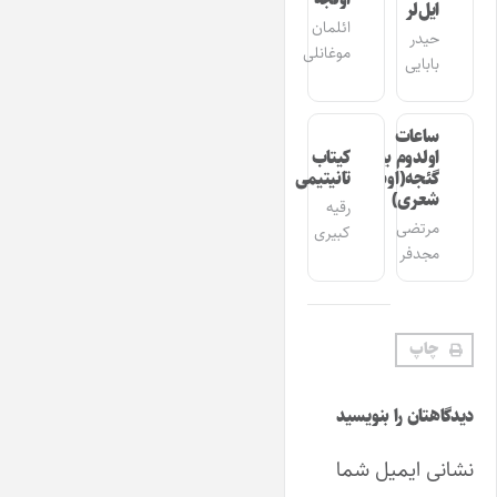
ایل‌لر
ائلمان
حیدر
موغانلی
بابایی
ساعات
اولدوم بیر
کیتاب
گئجه(اوشاق
تانیتیمی
شعری)
رقیه
مرتضی
کبیری
مجدفر
چاپ
دیدگاهتان را بنویسید
نشانی ایمیل شما