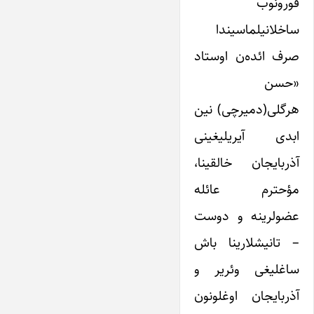
قورونوب
ساخلانیلماسیندا
صرف ائده‌ن اوستاد
«حسن
هرگلی(دمیرچی) نین
ابدی آیریلیغینی
آذربایجان خالقینا،
مؤحترم عائله
عضولرینه و دوست
– تانیشلارینا باش
ساغلیغی وئریر و
آذربایجان اوغلونون