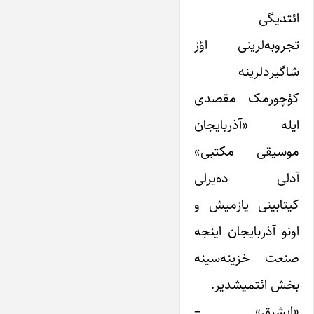
ائتدیگی
تجروبه‌لرینی اؤز
شاگیردلرینه
کؤچورمک مقصدی
ایله «آذربایجان
موسیقی مکتبی»
آدلی ده‌یرلی
کیتابینی یازمیش و
اونو آذربایجان اینجه
صنعت خزینه‌سینه
بخش ائتمیشدیر.
«ایشیق» –