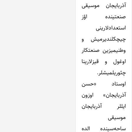
آذربایجان موسیقی
صنعتینده اؤز
استعدادلارینی
چیچکلندیرمیش و
وطنیمیزین صنعتکار
اوغول و قیزلارینا
چئوریلمیشلر.
اوستاد «حسن
آذربایجان» اوزون
ایللر آذربایجان
موسیقی
ساحه‌سینده الده