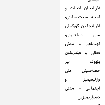
آذربایجان ادبیات و
اینجه صنعت سایتی،
آذربایجانین گؤرکملی
ملی شخصیتی،
اجتماعی و مدنی
فعالی و عؤمرونون
بؤیوک بیر
حصه‌سینی ملی
وارلیغیمیز و
اجتماعی – مدنی
ده‌یرلریمیزین