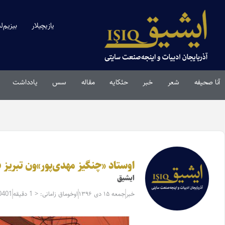
یازیچیلار
بیزیم‌ل
آنا صحیفه
شعر
خبر
حئکایه
مقاله‌
سس
یادداشت
اوستاد «چنگیز مهدی‌پور»ون تبریز 
ایشیق
خبر
جمعه ۱۵ دی ۱۳۹۶
اوخوماق زامانی: < 1 دقیقه
0401