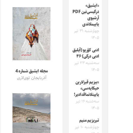
«ایشیق»
درگیسی‌نین PDF
آرشیوی
یاییملاندی
چهارشنبه ۳۱ تیر
۱۴۰۵
ادبی کؤرپو (آیلیق
ادبی درگی) ۴۶
سه‌شنبه ۲۳ تیر
۱۴۰۵
مجله ایشیق شماره 4
آذربایجان توی‌لاری
«بیزیم قیزلارین
حیکایه‌سی»
یایینلانماقدادیر!
سه‌شنبه ۱۶ تیر
۱۴۰۵
تبریزیم منیم
چهارشنبه ۱۰ تیر