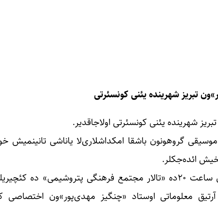
»ون تبریز شهرینده یئنی کونسئرتی
ریز شهرینده یئنی کونسئرتی اولاجاقدیر.
وسیقی گروهونون باشقا امکداشلاری‌لا یاناشی تانینمیش خوان
یش ائده‌جکلر.
«ائل باغچاسی» کونسئرتی دی آیی‌نین ۲۸ و ۲۹نجو گونلری ساعت ۲۰ده «تالار مجتمع فرهنگی پتروشیمی» ده
رتین بلیط‌لرینی بو آدرسدن www.ebilit.com و آرتیق معلوماتی اوستاد «چنگیز مهدی‌پور»ون اختصاص