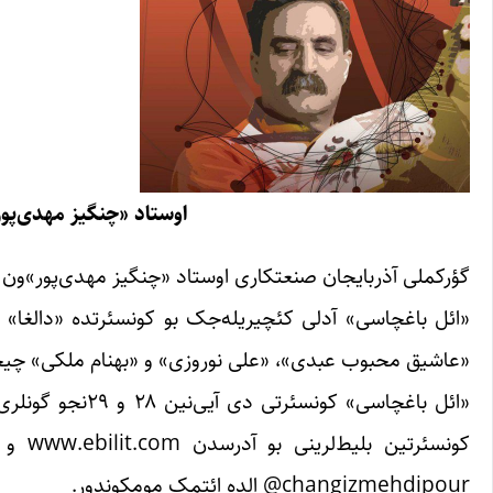
اوستاد «چنگیز مهدی‌پور
گؤرکملی آذربایجان صنعتکاری اوستاد «چنگیز مهدی‌پور»ون تب
«ائل باغچاسی» آدلی کئچیریله‌جک بو کونسئرتده «دالغا» م
«عاشیق محبوب عبدی»، «علی نوروزی» و «بهنام ملکی» چیخ
کونسئ
changizmehdipour@ الده ائتمک مومکوندور.