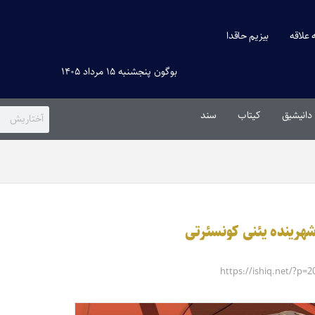
ه علاقه
بیزیم حاقدا
بوگون پنجشنبه ۱۵ مرداد ۱۴۰۵
دانیشیق
کیتاب
سند
شهرینده یئنی کونسئرتی
https://ishiq.net/?p=2