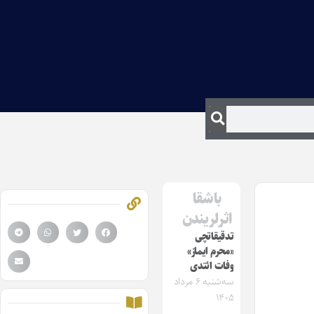
باشقا
اثرلریندن
تدقیقاتچی
«محرم ایماز»
وفات ائتدی
سه‌شنبه ۶ مرداد
۱۴۰۵