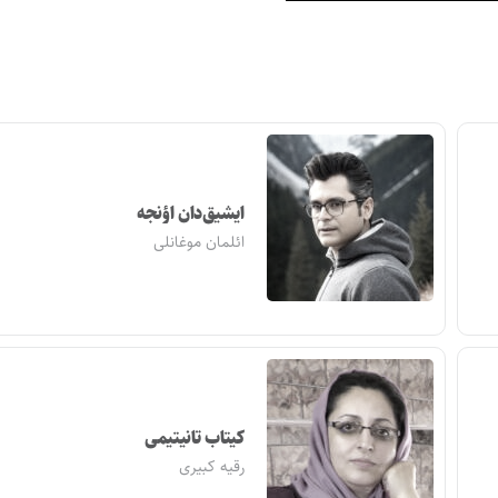
ایشیق‌دان اؤنجه
ائلمان موغانلی
کیتاب تانیتیمی
رقیه کبیری