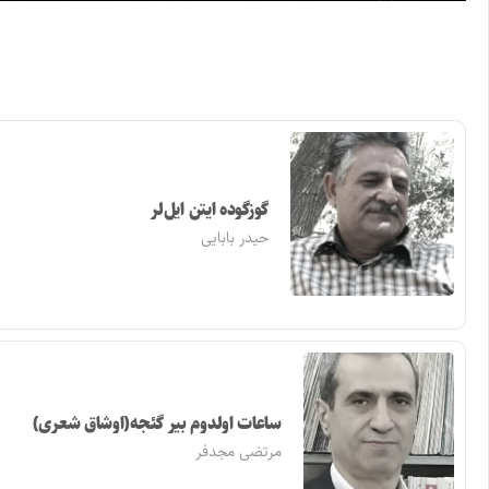
گوزگوده ایتن ایل‌لر
حیدر بابایی
ساعات اولدوم بیر گئجه(اوشاق شعری)
مرتضی مجدفر