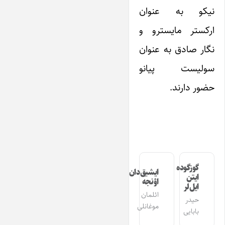
نیکو به عنوان
ارکستر مایسترو و
نگار صادق به عنوان
سولیست پیانو
حضور دارند.
گوزگوده
ایشیق‌دان
ایتن
اؤنجه
ایل‌لر
ائلمان
حیدر
موغانلی
بابایی