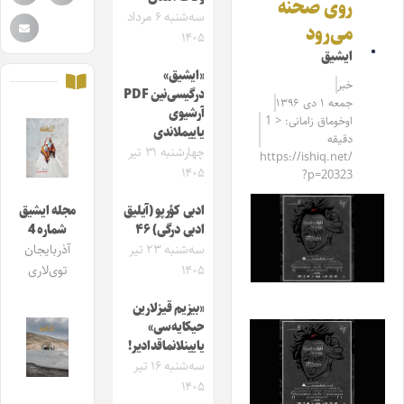
روی صحنه
سه‌شنبه ۶ مرداد
می‌رود
۱۴۰۵
ایشیق
«ایشیق»
خبر
درگیسی‌نین PDF
جمعه ۱ دی ۱۳۹۶
آرشیوی
اوخوماق زامانی: < 1
یاییملاندی
دقیقه
چهارشنبه ۳۱ تیر
https://ishiq.net/
۱۴۰۵
?p=20323
ادبی کؤرپو (آیلیق
مجله ایشیق
ادبی درگی) ۴۶
شماره 4
سه‌شنبه ۲۳ تیر
آذربایجان
۱۴۰۵
توی‌لاری
«بیزیم قیزلارین
حیکایه‌سی»
یایینلانماقدادیر!
سه‌شنبه ۱۶ تیر
۱۴۰۵