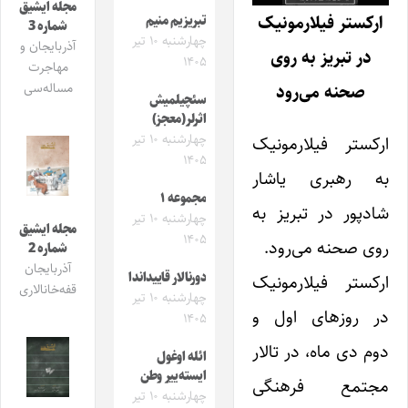
مجله ایشیق
ارکستر فیلارمونیک
تبریزیم منیم
شماره 3
چهارشنبه ۱۰ تیر
آذربایجان و
در تبریز به روی
۱۴۰۵
مهاجرت
مساله‌سی
صحنه می‌رود
سئچیلمیش
اثرلر(معجز)
چهارشنبه ۱۰ تیر
ارکستر فیلارمونیک
۱۴۰۵
به رهبری یاشار
مجموعه ۱
شادپور در تبریز به
چهارشنبه ۱۰ تیر
مجله ایشیق
۱۴۰۵
روی صحنه می‌رود.
شماره 2
آذربایجان
دورنالار قاییداندا
ارکستر فیلارمونیک
قفه‌خانالاری
چهارشنبه ۱۰ تیر
در روزهای اول و
۱۴۰۵
دوم دی ماه، در تالار
ائله اوغول
ایسته‌ییر وطن
مجتمع فرهنگی
چهارشنبه ۱۰ تیر