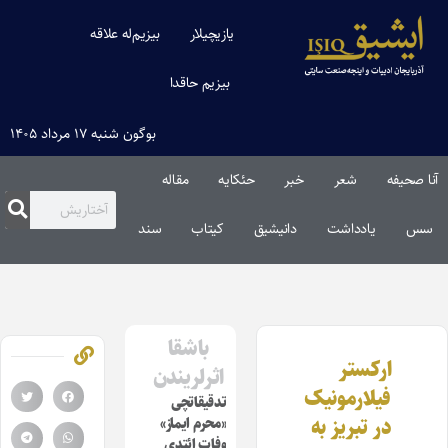
یازیچیلار
بیزیم‌له علاقه
بیزیم حاقدا
بوگون شنبه ۱۷ مرداد ۱۴۰۵
آنا صحیفه
شعر
خبر
حئکایه
مقاله‌
سس
یادداشت
دانیشیق
کیتاب
سند
باشقا
ارکستر
اثرلریندن
فیلارمونیک
تدقیقاتچی
در تبریز به
«محرم ایماز»
وفات ائتدی