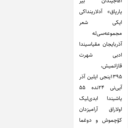
آغاجیندان بیر
یارپاق» آد‌لارینداکی
ایکی شعر
مجموعه‌سی‌له
آذربایجان مقیاسیندا
ادبی شهرت
قازانمیش،
۱۳۹۵ینجی ایلین آذر
آیی‌نی ۲۴نده ۵۵
یاشیندا ابدی‌لیک
اولاراق آرامیزدان
کؤچموش و دوغما