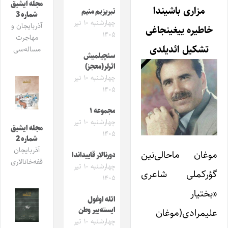
مجله ایشیق
مزاری باشیندا
تبریزیم منیم
شماره 3
چهارشنبه ۱۰ تیر
آذربایجان و
خاطیره ییغینجاغی
۱۴۰۵
مهاجرت
تشکیل ائدیلدی
مساله‌سی
سئچیلمیش
اثرلر(معجز)
چهارشنبه ۱۰ تیر
۱۴۰۵
مجموعه ۱
چهارشنبه ۱۰ تیر
مجله ایشیق
۱۴۰۵
شماره 2
آذربایجان
موغان ماحالی‌نین
دورنالار قاییداندا
قفه‌خانالاری
چهارشنبه ۱۰ تیر
گؤرکملی شاعری
۱۴۰۵
«بختیار
ائله اوغول
ایسته‌ییر وطن
علیمرادی(موغان
چهارشنبه ۱۰ تیر