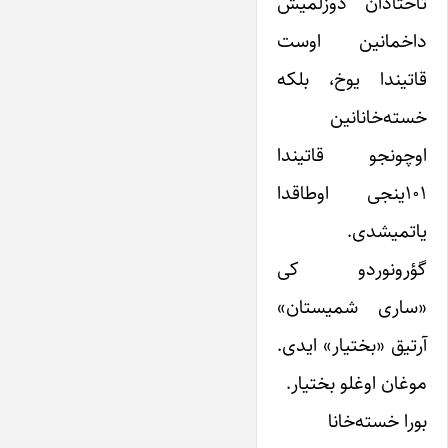
تاختادان دوزلمیش
داخمانین اوست
قاتیندا یوخ، بلکه
خسته‌خانانین
اوچونجو قاتیندا
۱۰۱ینجی اوطاقدا
یاتمیشدی.
گؤرونوردو کی
«ساری شمیستان»
آرتیق «بختیار» ایدی.
موغان اوغلو بختیار.
بورا خسته‌خانا