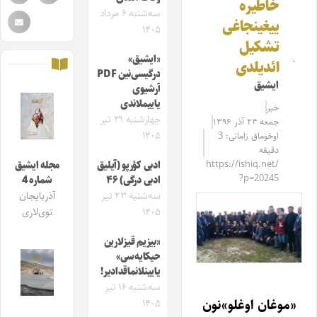
خاطیره
سه‌شنبه ۶ مرداد
ییغینجاغی
۱۴۰۵
تشکیل
«ایشیق»
ائدیلدی
درگیسی‌نین PDF
ایشیق
آرشیوی
یاییملاندی
خبر
چهارشنبه ۳۱ تیر
جمعه ۲۴ آذر ۱۳۹۶
۱۴۰۵
اوخوماق زامانی: 3
دقیقه
https://ishiq.net/
ادبی کؤرپو (آیلیق
مجله ایشیق
?p=20245
ادبی درگی) ۴۶
شماره 4
سه‌شنبه ۲۳ تیر
آذربایجان
۱۴۰۵
توی‌لاری
«بیزیم قیزلارین
حیکایه‌سی»
یایینلانماقدادیر!
سه‌شنبه ۱۶ تیر
«موغان اوغلو»نون
۱۴۰۵