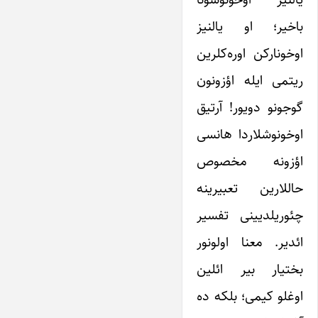
باخیر؛ او یالنیز
اوخونارکن اوره‌کلرین
ریتمی ایله اؤزونون
گوجونو دویور! آرتیق
اوخونوشلاردا هانسی
اؤزونه مخصوص
حاللارین تعبیرینه
چئوریلدیینی تفسیر
ائدیر. معنا اولونور
بختیار بیر ائلین
اوغلو کیمی؛ بلکه ده