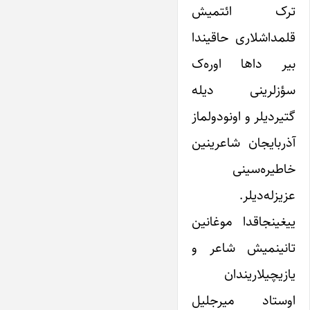
ترک ائتمیش
قلمداشلاری حاقیندا
بیر داها اوره‌ک
سؤزلرینی دیله
گتیردیلر و اونودولماز
آذربایجان شاعرینین
خاطیره‌سینی
عزیزله‌دیلر.
ییغینجاقدا موغانین
تانینمیش شاعر و
یازیچیلاریندان
اوستاد میرجلیل