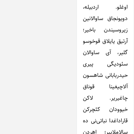
اوغلو. اردبیله،
دویونجاق ساوالانین
زیروسیندن باخیر؛
آرتیق یایلاق قوخوسو
گلیر، آی ساوالان
سئودیگی پیری
حیدربابانی شاهسون
آلاچیغینا قوناق
چاغیریر. لاکن
خیوودان کئچرکن
قاراداغدا نباتی‌نی ده
سالاملاییر؛ اهردن