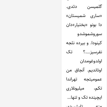
گلمیسن دئدی.
«ساری شمیستان»
دا بونو «بختیار»دان
سوروشموشدو
کینودا. و بیرده نئجه
نفرسیز….؟ تک
اولدوغومدان
اوتاندیم. آنجاق من
عمومیتجه تهراندا
تکم، میلیونلاری
ایچینده تک و تنها…
منه تاپشیردی