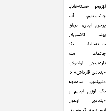
اؤزومو خسته‌خانایا
چاتدیردیم. آت
یوخوم ایدی، آنجاق
یولدا تاکسی‌لار
خسته‌خانایا تئز
چاتماغا منه
یاردیمچی اولدولار.
«یئددی قارداش» دا
دئییلدیم، ساده‌جه
تک اؤزوم ایدیم و
«یئددی اوغول
ایسته‌رم» کینوسوندا