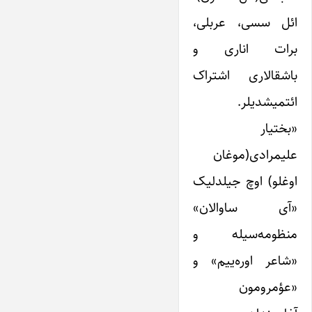
ائل سسی، عربلی،
برات اناری و
باشقالاری اشتراک
ائتمیشدیلر.
«بختیار
علیمرادی(موغان
اوغلو) اوچ جیلدلیک
«آی ساوالان»
منظومه‌سیله و
«شاعر اوره‌ییم» و
«عؤمرومون