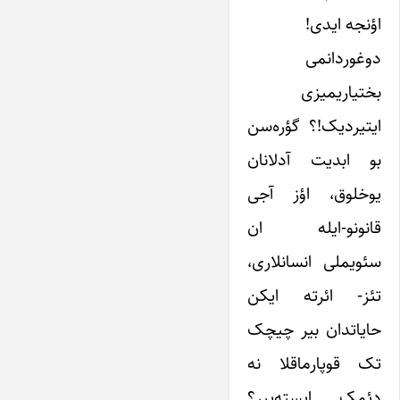
اؤنجه ایدی!
دوغوردانمی
بختیاریمیزی
ایتیردیک!؟ گؤره‌سن
بو ابدیت آدلانان
یوخلوق، اؤز آجی
قانونو-ایله ان
سئویملی انسانلاری،
تئز- ائرته ایکن
حایاتدان بیر چیچک
تک قوپارماقلا نه
دئمک ایسته‌ییر؟