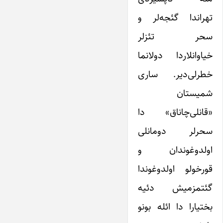
تهراندا گئجه‌لر و
سحر تئزلر
خیاوانلاردا دولانما
خطرلی‌دیر. ساری
شمیستان
«قانلی‌چاناق» دا
سحرلر دومانلی
اولدوغوندان و
قورخولو اولدوغوندا
گئتمزمیش دئیه
بختیارا دا ائله بونو