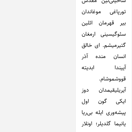
ساحیلی‌نین مقدس
تورپاغی موغاندان
بیر قهرمان ائلین
سئوگیسینی ارمغان
گتیرمیشم. ای خالق
انسان منده آذر
آییندا ابدیته
قووشموشام.
آیریلیقیمدان دوز
ایکی گون اول
پیشه‌وری ایله بی‌ریا
یانیما گلدیلر؛ اونلار