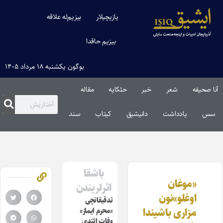
یازیچیلار
بیزیم‌له علاقه
بیزیم حاقدا
بوگون یکشنبه ۱۸ مرداد ۱۴۰۵
آنا صحیفه
شعر
خبر
حئکایه
مقاله‌
سس
یادداشت
دانیشیق
کیتاب
سند
باشقا
«موغان
اثرلریندن
اوغلو»نون
تدقیقاتچی
مزاری باشیندا
«محرم ایماز»
وفات ائتدی