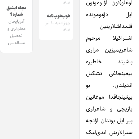
اوغلو)نون اؤلومونون
۱۴۰۵
مجله ایشیق
ایل دؤنومونده
شماره 1
هوپ‌هوپ‌نامه
آذربایجان
چهارشنبه ۱۰ تیر
قلمداشلارینین
معلم‌لری و
۱۴۰۵
تحصیل
اشتراکیلا مرحوم
مساله‌سی
شاعریمیزین مزاری
باشیندا خاطیره
ییغینجاغی تشکیل
ائدیلدی. بو
ییغینجاقدا موغانین
یازیچی و شاعرلری
بیر ایل بوندان اؤنجه
سیرالارینی ابدی‌لیک