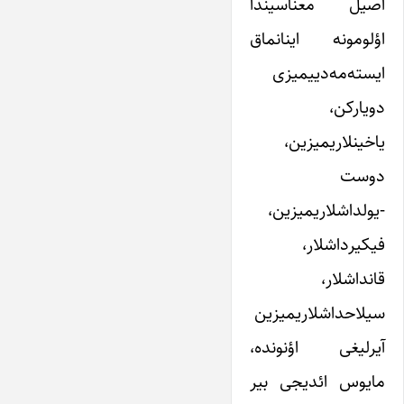
اصیل معناسیندا
اؤلومونه اینانماق
ایسته‌مه‌دییمیزی
دویارکن،
یاخینلاریمیزین،
دوست
-یولداشلاریمیزین،
فیکیرداشلار،
قانداشلار،
سیلاحداشلاریمیزین
آیرلیغی اؤنونده،
مایوس ائدیجی بیر