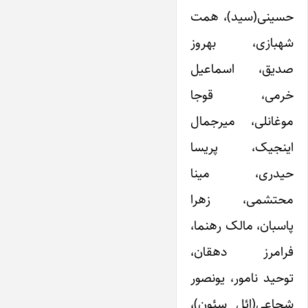
حسینی(سید)، همت
شهبازی، بهروز
صدیق، اسماعیل
خرمی، قوجا
موغانلی، میرجمال
اینجیک، پریسا
حیدری، مینا
محتشمی، زهرا
پاسبان، مالک رهنما،
فرامرز دهقان،
توحید نامور، یونصور
شجاعی(ائل سئون)،