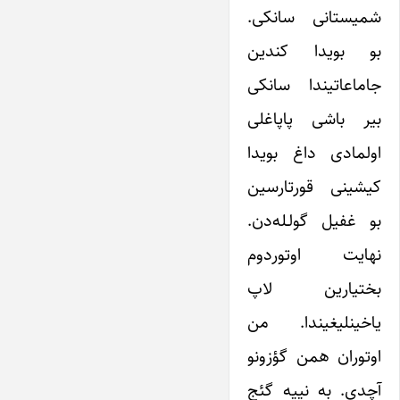
شمیستانی سانکی.
بو بویدا کندین
جاماعاتیندا سانکی
بیر باشی پاپاغلی
اولمادی داغ بویدا
کیشینی قورتارسین
بو غفیل گولـله‌دن.
نهایت اوتوردوم
بختیارین لاپ
یاخینلیغیندا. من
اوتوران همن گؤزونو
آچدی. به نییه گئج