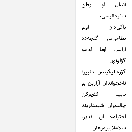
آندان او وطن
سئودالیسی،
باکی‌دان اولو
نظامی‌نی گنجه‌ده
آراییر. اونا اورمو
گؤلونون
گؤزه‌للیگیندن دئییر؛
ناخجواندان آرازین بو
تایینا کئچرکن
چالدیران شهیدلرینه
احتراملا ال ائدیر،
سلاملاییرموغان