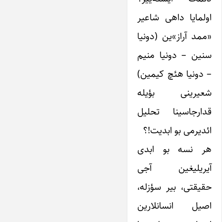
اولمایا داهی شاعیر
«ممد آراز»ین (دونیا
سنین – دونیا منیم
– دونیا هئچ کیمین)
شعیرینی بؤیله
قدارجاسینا تحلیل
ائدیرمی بو ابدیت!؟
هر نسه بو ابدی
آیریلیغین آجی
حقیقتی، بیر سؤزله،
اصیل انسانلارین