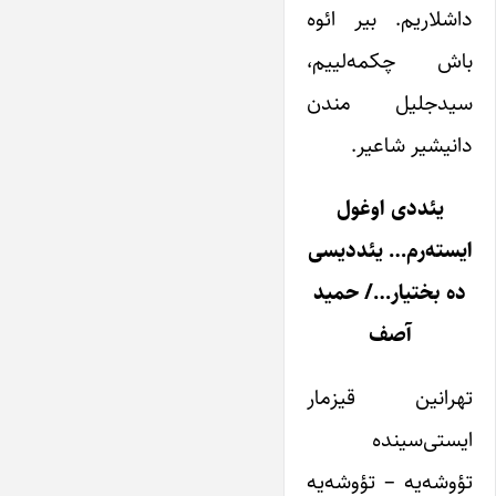
داشلاریم. بیر ائوه
باش چکمه‌لییم،
سیدجلیل مندن
دانیشیر شاعیر.
یئددی اوغول
ایسته‌رم… یئددیسی
ده بختیار…/ حمید
آصف
تهرانین قیزمار
ایستی‌سینده
تؤوشه‌یه – تؤوشه‌یه