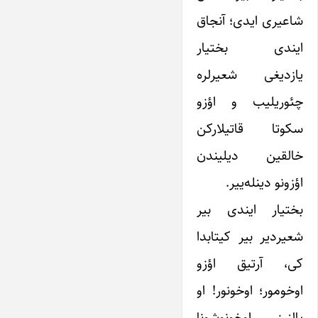
شاعیری ایدی؛ آنجاق
ایندی بختیار
یازدیغی شعیرلره
چئوریلیب و اؤزو
سکوتا قاتیلارکن
خالقین دیلیندن
اؤزونو دینله‌ییر.
بختیار ایندی بیر
شعیردیر بیر کیتابدا
کی، آرتیق اؤزو
اوخومور؛ اوخونور! او
یالنیز اوخونوشونا