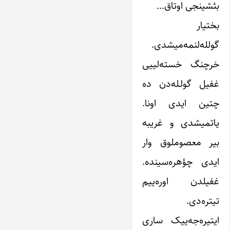
بئشینجی اوتاق…
بختیار
گولله‌لنمه‌میشدی.
خرچنگ خسته‌لییی
غفیل گولـله‌دن ده
چتین ایدی اونا.
یاتمیشدی و غریبه
بیر معصوملوق وار
ایدی چؤهره‌سینده.
غفیلدن اوره‌ییم
تیتره‌دی.
ایتیره‌جه‌ییک ساری