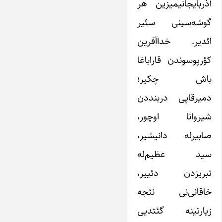
آذربایجانیمیزین هر
گوشه‌سینی سئیر
ائدیر. خداآفرین
کؤرپوسوندن قاراباغا
باش چکیر؛
دمیرقاپی دربنددن
شیروانا اوچور،
صابیرله دانیشیر،
سید عظیم‌له
تبریزدن دئییر،
خاقانی‌نی نئجه
زیارتینه گئتدیی