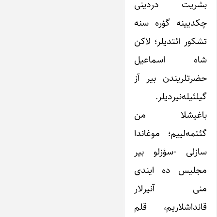
بشریت دردینی
چکدیینه گؤره سنه
تشکور ائتدیلر؛ لاکن
شاه اسماعیل
حضرتلریندن بیر آز
گیلئیله‌نیردیلر.
باغیشلا من
گئتمه‌لییم؛ موغاندا
سازلی -سؤزلو بیر
مجلیس ده ایندی
منی آنیرلار
قانداشلاریم، قلم