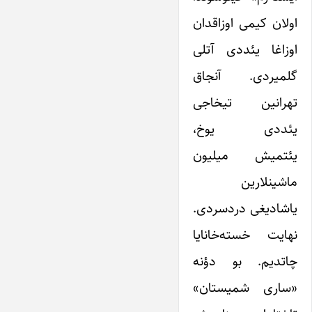
اولان کیمی اوزاقدان
اوزاغا یئددی آتلی
گلمیردی. آنجاق
تهرانین تیخاجی
یئددی یوخ،
یئتمیش میلیون
ماشینلارین
یاشادیغی دردسردی.
نهایت خسته‌خانایا
چاتدیم. بو دؤنه
«ساری شمیستان»