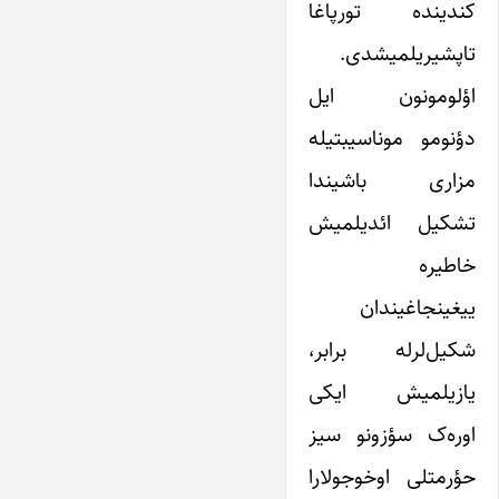
کندینده تورپاغا
تاپشیریلمیشدی.
اؤلومونون ایل
دؤنومو موناسیبتیله
مزاری باشیندا
تشکیل ائدیلمیش
خاطیره
ییغینجاغیندان
شکیل‌لرله برابر،
یازیلمیش ایکی
اوره‌ک سؤزونو سیز
حؤرمتلی اوخوجولارا