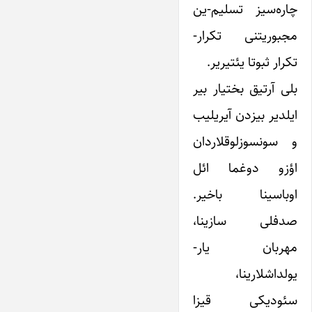
چاره‌سیز تسلیم-ین
مجبوریتنی تکرار-
تکرار ثبوتا یئتیریر.
بلی آرتیق بختیار بیر
ایلدیر بیزدن آیریلیب
و سونسوزلوقلاردان
اؤزو دوغما ائل
اوباسینا باخیر.
صدفلی سازینا،
مهربان یار-
یولداشلارینا،
سئودیکی قیزا