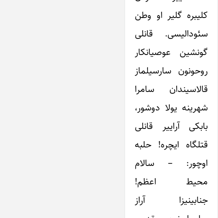
کلیبره گلیر او وطن
سئودالیسی. قانلی
گونشین عوصیانکار
روحونون سارسیلماز
قالاسیندان سامرا
شهرینه یولا دوشور،
بابکی آراییر قانلی
قتلگاه ایچره! حلبه
اوچور: – سالام
محیط اعظم!
جنابینیزا آراز