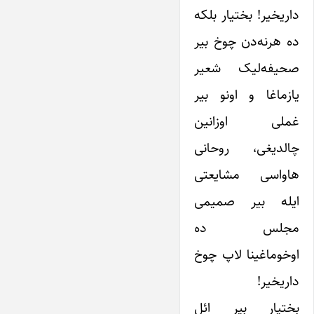
داریخیر! بختیار بلکه
ده هرنه‌دن چوخ بیر
صحیفه‌لیک شعیر
یازماغا و اونو بیر
غملی اوزانین
چالدیغی، روحانی
هاواسی مشایعتی
ایله بیر صمیمی
مجلس ده
اوخوماغینا لاپ چوخ
داریخیر!
بختیار بیر ائل