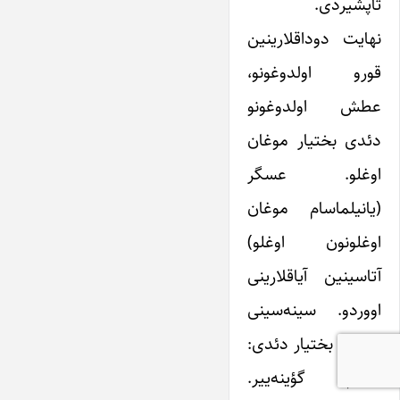
تاپشیردی.
نهایت دوداقلارینین
قورو اولدوغونو،
عطش اولدوغونو
دئدی بختیار موغان
اوغلو. عسگر
(یانیلماسام موغان
اوغلونون اوغلو)
آتاسینین آیاقلارینی
اووردو. سینه‌سینی
اووردو. بختیار دئدی:
سینم گؤینه‌ییر.