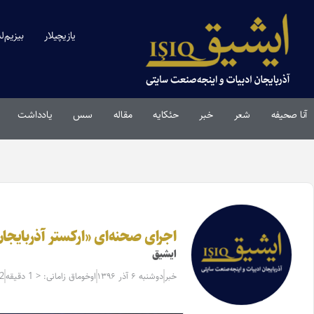
یازیچیلار
بیزیم‌ل
آنا صحیفه
شعر
خبر
حئکایه
مقاله‌
سس
یادداشت
اجرای صحنه‌ای «ارکستر آذربایجان
ایشیق
خبر
دوشنبه ۶ آذر ۱۳۹۶
اوخوماق زامانی: < 1 دقیقه
2