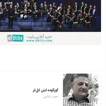
گوزگوده ایتن ایل‌لر
حیدر بابایی