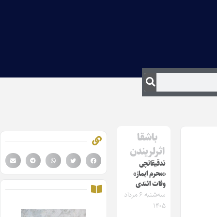
باشقا
اثرلریندن
تدقیقاتچی
«محرم ایماز»
وفات ائتدی
سه‌شنبه ۶ مرداد
۱۴۰۵