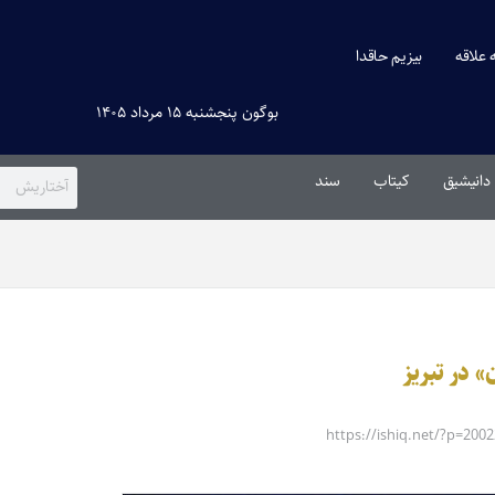
ه علاقه
بیزیم حاقدا
بوگون پنجشنبه ۱۵ مرداد ۱۴۰۵
دانیشیق
کیتاب
سند
» در تبریز
https://ishiq.net/?p=2002