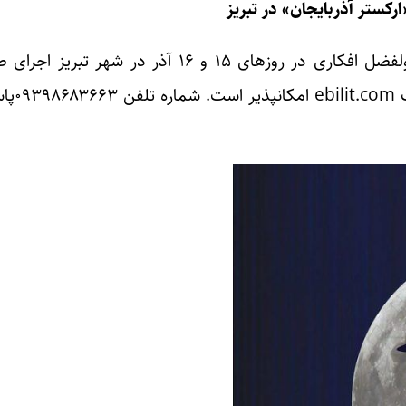
رکستر آذربایجان» در تبریز
«ارکستر آذربایجان» به رهبری امیر علیزاده و سرپرستی ابولفضل افکاری در روزهای ۱۵ و ۱۶ آذر در
خواهد داشت. خرید بلیط کن