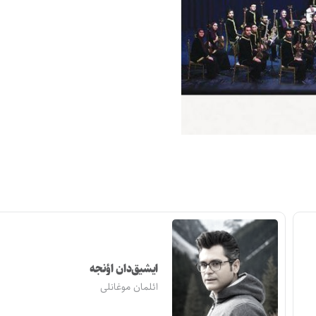
ایشیق‌دان اؤنجه
ائلمان موغانلی