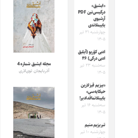
«ایشیق»
درگیسی‌نین PDF
آرشیوی
یاییملاندی
چهارشنبه ۳۱ تیر
۱۴۰۵
ادبی کؤرپو (آیلیق
ادبی درگی) ۴۶
مجله ایشیق شماره 4
سه‌شنبه ۲۳ تیر
آذربایجان توی‌لاری
۱۴۰۵
«بیزیم قیزلارین
حیکایه‌سی»
یایینلانماقدادیر!
سه‌شنبه ۱۶ تیر
۱۴۰۵
تبریزیم منیم
چهارشنبه ۱۰ تیر