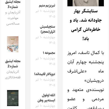
مجله ایشیق
تبریزیم منیم
شماره 3
ستایشگر بهار
چهارشنبه ۱۰ تیر
آذربایجان و
۱۴۰۵
مهاجرت
جاودانه شد. یاد و
مساله‌سی
سئچیلمیش
خاطره‌اش گرامی
اثرلر(معجز)
چهارشنبه ۱۰ تیر
باد!
۱۴۰۵
با کمال تاسف، امروز
مجموعه ۱
چهارشنبه ۱۰ تیر
پنجشنبه چهارم آبان
مجله ایشیق
۱۴۰۵
شماره 2
ماه «علی‌اشرف
آذربایجان
دورنالار قاییداندا
قفه‌خانالاری
درویشیان»
چهارشنبه ۱۰ تیر
۱۴۰۵
نویسنده‌ی متعهد و
ائله اوغول
مردمی و عضو
ایسته‌ییر وطن
چهارشنبه ۱۰ تیر
پرسابقه‌ی کانون