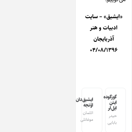
«ایشیق» – سایت
ادبیات و هنر
آذربایجان
۰۴/۰۸/۱۳۹۶
گوزگوده
ایشیق‌دان
ایتن
اؤنجه
ایل‌لر
ائلمان
حیدر
موغانلی
بابایی