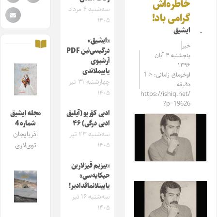
خاطره‌اش
سه‌شنبه ۶ مرداد
گرامی باد!
۱۴۰۵
ایشیق
«ایشیق»
خبر
درگیسی‌نین PDF
پنجشنبه ۴ آبان
آرشیوی
۱۳۹۶
یاییملاندی
اوخوماق زامانی: < 1
چهارشنبه ۳۱ تیر
دقیقه
۱۴۰۵
https://ishiq.net/
?p=19626
ادبی کؤرپو (آیلیق
مجله ایشیق
ادبی درگی) ۴۶
شماره 4
سه‌شنبه ۲۳ تیر
آذربایجان
۱۴۰۵
توی‌لاری
«بیزیم قیزلارین
حیکایه‌سی»
یایینلانماقدادیر!
سه‌شنبه ۱۶ تیر
۱۴۰۵