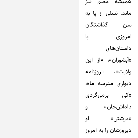
همیشه معلم نیز
ماند. نسلی از پا به
سن گذاشتگان
امروزی با
داستان‌های
«آبشوران»، «از این
ولایت»، «روزنامه
دیواری مدرسه ما»،
«کی برمی‌گردی
داداش‌جان» و
«درشتی» او
دیروزشان را به امروز