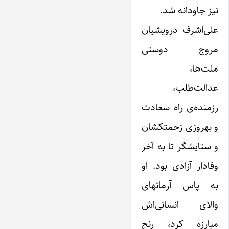
نیز جاودانه شد.
علی‌اشرف درویشیان
مروج دوستی
ملت‌ها،
عدالت‌طلب،
رزمنده‌ی راه سعادت
و بهروزی زحمتکشان
و ستایشگر تا به آخر
وفادار آزادی بود. او
به پاس آرمانهای
والای انسانی‌اش
مبارزه کرد، رنج