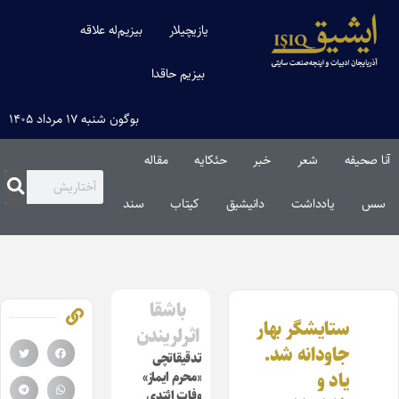
یازیچیلار
بیزیم‌له علاقه
بیزیم حاقدا
بوگون شنبه ۱۷ مرداد ۱۴۰۵
آنا صحیفه
شعر
خبر
حئکایه
مقاله‌
سس
یادداشت
دانیشیق
کیتاب
سند
باشقا
ستایشگر بهار
اثرلریندن
جاودانه شد.
تدقیقاتچی
یاد و
«محرم ایماز»
وفات ائتدی