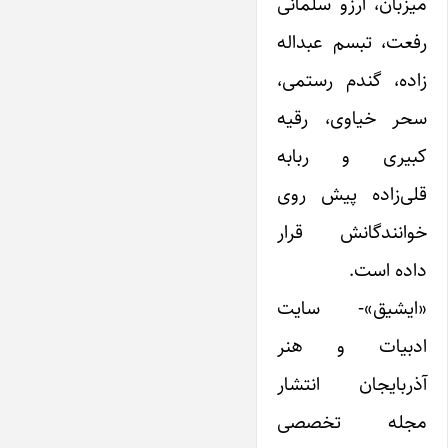
میزبان، آرزو سلمانی
رفعت، تبسم عبداله
زاده، گندم رستمی،
سحر خیاوی، رقیه
کبیری و ربابه
قلی‌زاده پیش روی
خوانندگانش قرار
داده است.
«ایشیق»- سایت
ادبیات و هنر
آذربایجان انتشار
مجله تخصصی