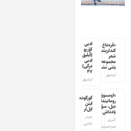
ادبی
«قره‌داغ
کؤرپو
کندلرینده»
(آیلیق
شعر
ادبی
مجموعه‌سینین
درگی)
یئنی نشری
۴۷
ایشیق
ایشیق
«اومسوق»
گوزگوده
رومانیندا
ایتن
دیل، سؤز،
ایل‌لر
یادداش
حیدر
کبری
بابایی
میرحسینی