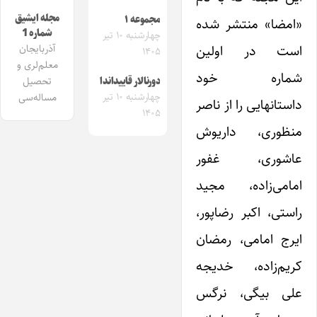
مجله ایشیق
مجموعه ۱
«امضا» منتشر شده
شماره 1
چهارشنبه ۱۰ تیر
است در اولین
آذربایجان
۱۴۰۵
معلم‌لری و
شماره خود
تحصیل
دورنالار قاییداندا
چهارشنبه ۱۰ تیر
مساله‌سی
داستانهایی را از ناصر
۱۴۰۵
منظوری، داریوش
عاشوری، غفور
امامی‌زاده، مجید
راستی، اکبر رضاپور،
ایرج امامی، رمضان
کریم‌زاده، خدیجه
علی بیگی، نرگس