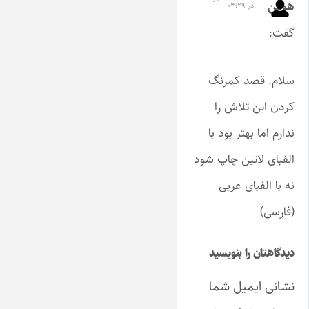
هومن
در ۰۳:۲۹
گفت:
سلام. قصد کمرنگ
کردن این تلاش را
ندارم اما بهتر بود با
الفبای لاتین چاپ شود
نه با الفبای عربی
(فارسی)
دیدگاهتان را بنویسید
نشانی ایمیل شما