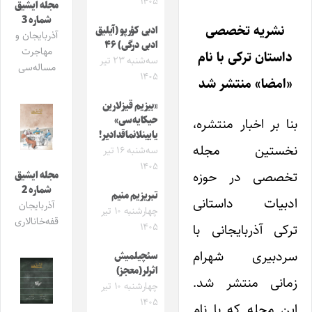
۱۴۰۵
مجله ایشیق
شماره 3
نشریه تخصصی
ادبی کؤرپو (آیلیق
آذربایجان و
ادبی درگی) ۴۶
مهاجرت
داستان ترکی با نام
سه‌شنبه ۲۳ تیر
مساله‌سی
۱۴۰۵
«امضا» منتشر شد
«بیزیم قیزلارین
حیکایه‌سی»
بنا بر اخبار منتشره،
یایینلانماقدادیر!
نخستین مجله
سه‌شنبه ۱۶ تیر
۱۴۰۵
تخصصی در حوزه
مجله ایشیق
شماره 2
تبریزیم منیم
ادبیات داستانی
آذربایجان
چهارشنبه ۱۰ تیر
قفه‌خانالاری
ترکی آذربایجانی با
۱۴۰۵
سردبیری شهرام
سئچیلمیش
اثرلر(معجز)
زمانی منتشر شد.
چهارشنبه ۱۰ تیر
۱۴۰۵
این مجله که با نام