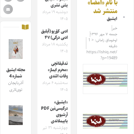
با نام «امضا»
یئنی نشری
منتشر شد
دوشنبه ۱۹ مرداد
ایشیق
۱۴۰۵
خبر
ادبی کؤرپو (آیلیق
جمعه ۷ مهر ۱۳۹۶
ادبی درگی) ۴۷
اوخوماق زامانی: < 1
یکشنبه ۱۸ مرداد
دقیقه
۱۴۰۵
https://ishiq.net/
?p=19489
تدقیقاتچی
«محرم ایماز»
مجله ایشیق
وفات ائتدی
شماره 4
سه‌شنبه ۶ مرداد
آذربایجان
۱۴۰۵
توی‌لاری
«ایشیق»
درگیسی‌نین PDF
آرشیوی
یاییملاندی
چهارشنبه ۳۱ تیر