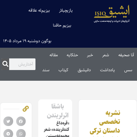
یازیچیلار
بیزیم‌له علاقه
بیزیم حاقدا
بوگون دوشنبه ۱۹ مرداد ۱۴۰۵
آنا صحیفه
شعر
خبر
حئکایه
مقاله‌
سس
یادداشت
دانیشیق
کیتاب
سند
باشقا
نشریه
اثرلریندن
تخصصی
«قره‌داغ
داستان ترکی
کندلرینده» شعر
مجموعه‌سینین