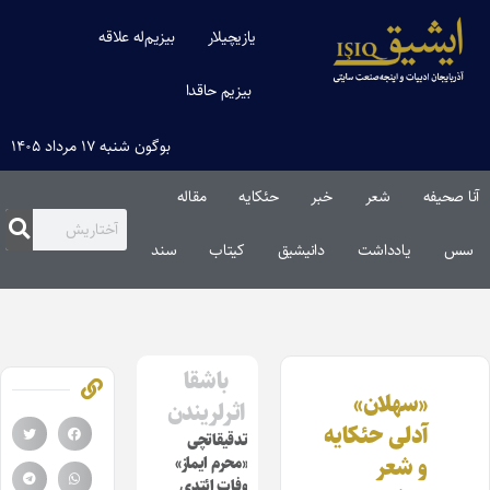
یازیچیلار
بیزیم‌له علاقه
بیزیم حاقدا
بوگون شنبه ۱۷ مرداد ۱۴۰۵
آنا صحیفه
شعر
خبر
حئکایه
مقاله‌
سس
یادداشت
دانیشیق
کیتاب
سند
باشقا
«سهلان»
اثرلریندن
آدلی حئکایه
تدقیقاتچی
و شعر
«محرم ایماز»
وفات ائتدی