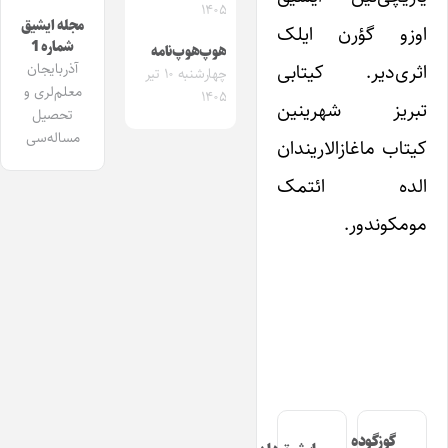
۱۴۰۵
مجله ایشیق
اوزو گؤرن ایلک
شماره 1
هوپ‌هوپ‌نامه
اثری‌دیر. کیتابی
آذربایجان
چهارشنبه ۱۰ تیر
معلم‌لری و
۱۴۰۵
تبریز شهرینین
تحصیل
مساله‌سی
کیتاب ماغازالاریندان
الده ائتمک
مومکوندور.
گوزگوده