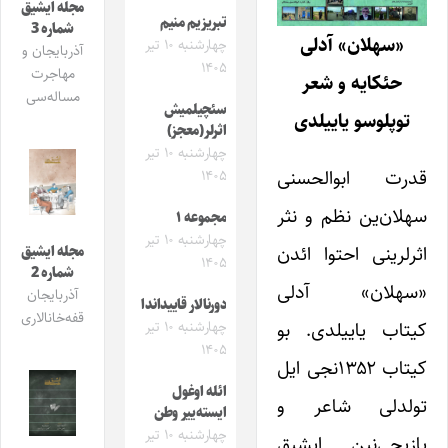
مجله ایشیق
تبریزیم منیم
شماره 3
«سهلان» آدلی
چهارشنبه ۱۰ تیر
آذربایجان و
۱۴۰۵
مهاجرت
حئکایه و شعر
مساله‌سی
سئچیلمیش
توپلوسو یاییلدی
اثرلر(معجز)
چهارشنبه ۱۰ تیر
قدرت‌ ابوالحسنی
۱۴۰۵
سهلان‌ین نظم و نثر
مجموعه ۱
چهارشنبه ۱۰ تیر
اثرلرینی احتوا ائدن
مجله ایشیق
۱۴۰۵
شماره 2
«سهلان» آدلی
آذربایجان
دورنالار قاییداندا
قفه‌خانالاری
کیتاب یاییلدی. بو
چهارشنبه ۱۰ تیر
۱۴۰۵
کیتاب ۱۳۵۲نجی ایل
ائله اوغول
تولدلی شاعر و
ایسته‌ییر وطن
چهارشنبه ۱۰ تیر
یازیچی‌نین ایشیق