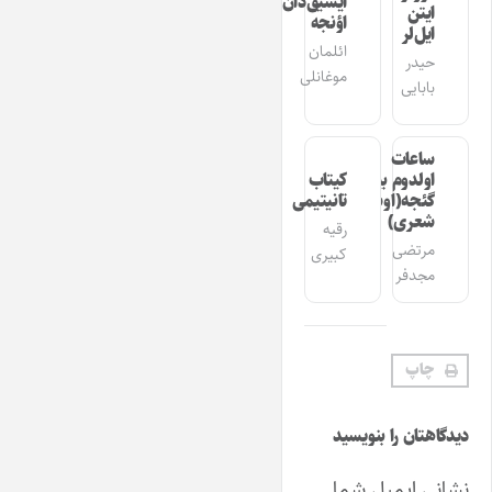
ایشیق‌دان
ایتن
اؤنجه
ایل‌لر
ائلمان
حیدر
موغانلی
بابایی
ساعات
اولدوم بیر
کیتاب
گئجه(اوشاق
تانیتیمی
شعری)
رقیه
مرتضی
کبیری
مجدفر
چاپ
دیدگاهتان را بنویسید
نشانی ایمیل شما