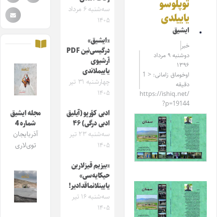
توپلوسو
سه‌شنبه ۶ مرداد
یاییلدی
۱۴۰۵
ایشیق
«ایشیق»
خبر
درگیسی‌نین PDF
دوشنبه ۹ مرداد
آرشیوی
۱۳۹۶
یاییملاندی
اوخوماق زامانی: < 1
چهارشنبه ۳۱ تیر
دقیقه
۱۴۰۵
https://ishiq.net/
?p=19144
ادبی کؤرپو (آیلیق
مجله ایشیق
ادبی درگی) ۴۶
شماره 4
سه‌شنبه ۲۳ تیر
آذربایجان
۱۴۰۵
توی‌لاری
«بیزیم قیزلارین
حیکایه‌سی»
یایینلانماقدادیر!
سه‌شنبه ۱۶ تیر
۱۴۰۵