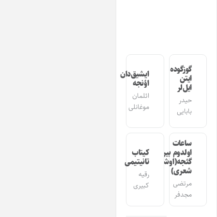
گوزگوده
ایشیق‌دان
ایتن
اؤنجه
ایل‌لر
ائلمان
حیدر
موغانلی
بابایی
ساعات
اولدوم بیر
کیتاب
گئجه(اوشاق
تانیتیمی
شعری)
رقیه
مرتضی
کبیری
مجدفر