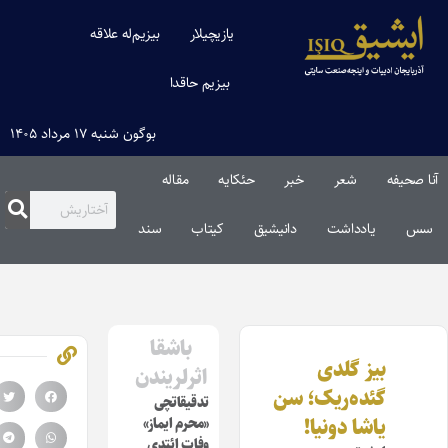
یازیچیلار
بیزیم‌له علاقه
بیزیم حاقدا
بوگون شنبه ۱۷ مرداد ۱۴۰۵
ا صحیفه
شعر
خبر
حئکایه
مقاله‌
س
یادداشت
دانیشیق
کیتاب
سند
باشقا
بیز گلدی
اثرلریندن
گئده‌ریک؛ سن
تدقیقاتچی
یاشا دونیا!
«محرم ایماز»
وفات ائتدی