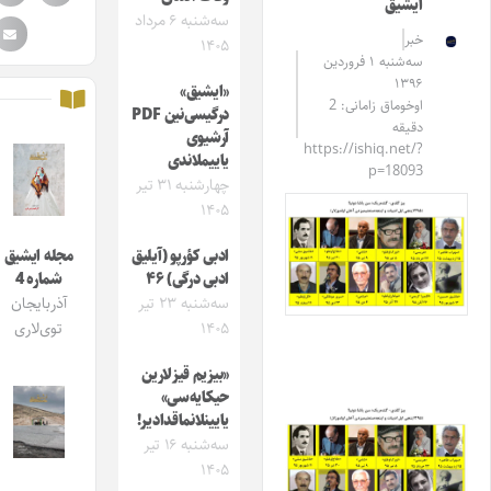
ایشیق
سه‌شنبه ۶ مرداد
خبر
۱۴۰۵
سه‌شنبه ۱ فروردین
۱۳۹۶
«ایشیق»
اوخوماق زامانی: 2
درگیسی‌نین PDF
دقیقه
آرشیوی
https://ishiq.net/?
یاییملاندی
p=18093
چهارشنبه ۳۱ تیر
۱۴۰۵
ادبی کؤرپو (آیلیق
مجله ایشیق
ادبی درگی) ۴۶
شماره 4
سه‌شنبه ۲۳ تیر
آذربایجان
۱۴۰۵
توی‌لاری
«بیزیم قیزلارین
حیکایه‌سی»
یایینلانماقدادیر!
سه‌شنبه ۱۶ تیر
۱۴۰۵