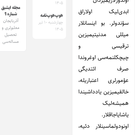
۱۴۰۵
مجله ایشیق
ابدی‌لیک اولاراق
شماره 1
هوپ‌هوپ‌نامه
آذربایجان
سؤندولر. بو اینسانلار
چهارشنبه ۱۰ تیر
معلم‌لری و
۱۴۰۵
میللی مدنیتیمیزین
تحصیل
مساله‌سی
ترقیسی و
چیچکلنمه‌سی اوغروندا
صرف ائتدیگی
عؤمورلری اعتباریله،
خالقیمیزین یادداشیندا
همیشه‌لیک
یاشایاجاقلار.
اونودولماسینلار دئیه،