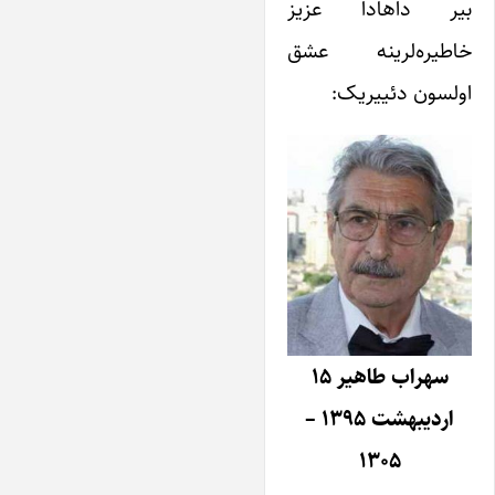
بیر داهادا عزیز
خاطیره‌لرینه عشق
اولسون دئییریک:
سهراب طاهیر ۱۵
اردیبهشت ۱۳۹۵ –
۱۳۰۵