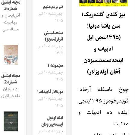
مجله ایشیق
تبریزیم منیم
شماره 3
بیز گلدی گئده‌ریک؛
چهارشنبه ۱۰ تیر
آذربایجان و
۱۴۰۵
مهاجرت
سن یاشا دونیا!
مساله‌سی
سئچیلمیش
(۱۳۹۵ینجی ایل
اثرلر(معجز)
چهارشنبه ۱۰ تیر
ادبیات و
۱۴۰۵
اینجه‌صنعتیمیزدن
مجموعه ۱
آخان اولدوزلار)
چهارشنبه ۱۰ تیر
مجله ایشیق
۱۴۰۵
شماره 2
چوخ تاسفله آرخادا
آذربایجان
دورنالار قاییداندا
قفه‌خانالاری
چهارشنبه ۱۰ تیر
قویدوغوموز ۱۳۹۵ینجی
۱۴۰۵
ایلده ده ادبیات و
ائله اوغول
مدنیت
ایسته‌ییر وطن
چهارشنبه ۱۰ تیر
اولدوزلاریمیزدان