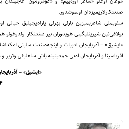
موغان اوغلو «شاعر اوره‌ییم» و «عؤمرومون آغاجیندان بیر
صنعتکارلاریمیزدان اولموشدور.
سئویملی شاعریمیزین بارلی بهرلی یارادیجیلیق حیاتی اونو
بولاغی‌نین شیرینلیگینی هوپدوران بیر صنعتکار اولدوغونو ه
«ایشیق» – آذربایجان ادبیات و اینجه‌صنعت سایتی امکداشلا
اقرباسینا و آذربایجان ادبی جمعیتینه باش ساغلیغی وئریر و
«ایشیق» – آذربایجا
۲۴ آذ