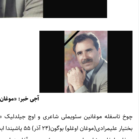
آجی خبر: «موغان
چوخ تاسفله موغانین سئویملی شاعری و اوچ جیلدلیک «آی 
بختیار علیمرادی(موغان اوغلو) بوگون(۲۴ آذر) ۵۵ یاشیندا ابدی‌لیک اولاراق آرامیزدان کوچدو.