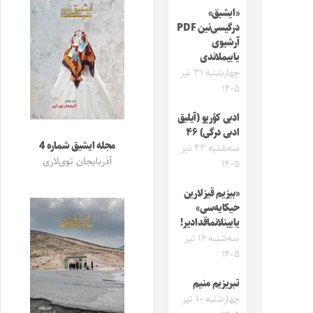
«ایشیق»
درگیسی‌نین PDF
آرشیوی
یاییملاندی
چهارشنبه ۳۱ تیر
۱۴۰۵
ادبی کؤرپو (آیلیق
ادبی درگی) ۴۶
مجله ایشیق شماره 4
سه‌شنبه ۲۳ تیر
آذربایجان توی‌لاری
۱۴۰۵
«بیزیم قیزلارین
حیکایه‌سی»
یایینلانماقدادیر!
سه‌شنبه ۱۶ تیر
۱۴۰۵
تبریزیم منیم
چهارشنبه ۱۰ تیر