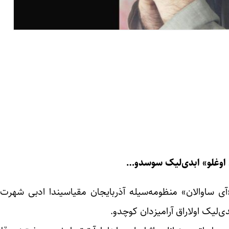
 اوغلو» ابدی‌لیک سوسدو…
ساوالان» منظومه‌سیله آذربایجان مقیاسیندا ادبی شهرت ق