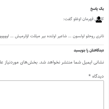
یک پاسخ
کامیل قهرمان اوغلو
گفت:
تانری روحلو اولسون … شاعیر اولنده بیر میللت اؤلرمیش … اوووو
دیدگاهتان را بنویسید
نشانی ایمیل شما منتشر نخواهد شد.
بخش‌های موردنیاز عل
دیدگاه
*