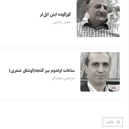
گوزگوده ایتن ایل‌لر
حیدر بابایی
ساعات اولدوم بیر گئجه(اوشاق شعری)
مرتضی مجدفر
چاپ