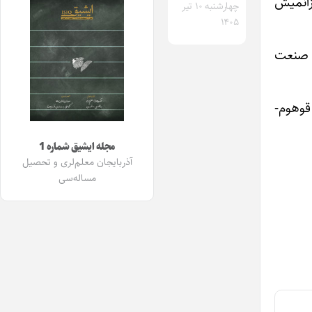
زانمیش
چهارشنبه ۱۰ تیر
۱۴۰۵
ن صنعت
قوهوم-
مجله ایشیق شماره 1
آذربایجان معلم‌لری و تحصیل
مساله‌سی