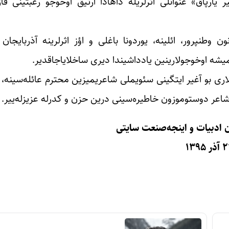
 یارپاق» عنوانلی اثرلریله داهادا آرتیق اوخوجو رغبتینی قا
ن وطنپرور، ائلینه، یوردونا باغلی و اؤز اثرلرینه آذربایجا
میشه اوخوجولارینین یادداشیندا دیری ساخلایاجاقدیر.
ری بو آغیر ایتگینی سئویملی شاعریمیزین محترم عائله‌سینه، 
 شاعر دوستوموزون خاطیره‌سینی درین حزن و کدرله عزیزله‌ییر.
ن ادبیات و اینجه‌صنعت سایتی
ر ۱۳۹۵