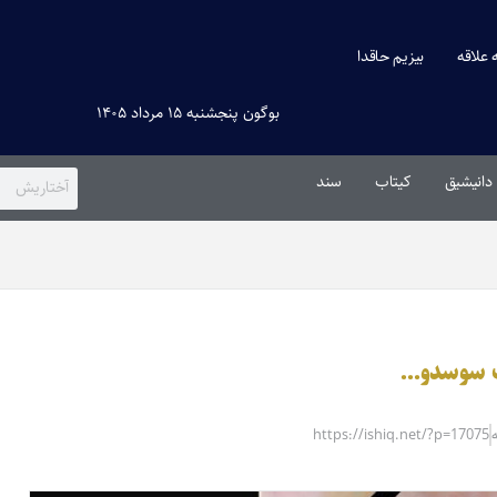
ه علاقه
بیزیم حاقدا
بوگون پنجشنبه ۱۵ مرداد ۱۴۰۵
دانیشیق
کیتاب
سند
یک سوسدو…
https://ishiq.net/?p=17075