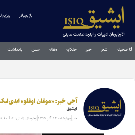
یازیچیلار
بیزیم‌ل
آنا صحیفه
شعر
خبر
حئکایه
مقاله‌
سس
یادداشت
آجی خبر: «موغان اوغلو» ابدی‌ل
ایشیق
خبر
چهارشنبه ۲۴ آذر ۱۳۹۵
اوخوماق زامانی: < 1 دقیقه