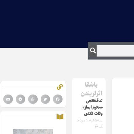
باشقا
اثرلریندن
تدقیقاتچی
«محرم ایماز»
وفات ائتدی
سه‌شنبه ۶ مرداد
۱۴۰۵