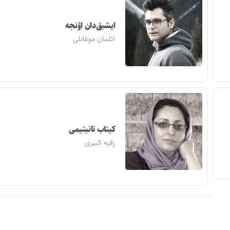
ایشیق‌دان اؤنجه
ائلمان موغانلی
کیتاب تانیتیمی
رقیه کبیری