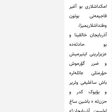
امکداشلاری بو آغیر
فاجیعه‌نی بوتون
وطنداشلاریمیزا،
آذربایجان خالقینا و
بو حادثه‌ده
عزیزلرینی ایتیرمیش
و ضرر گؤرموش
حؤرمتلی عائله‌لره
باش ساغلیغی وئریر
و بؤیوک کدر و
حزن‌له « باشین ساغ
اولسون آذربایجان!»