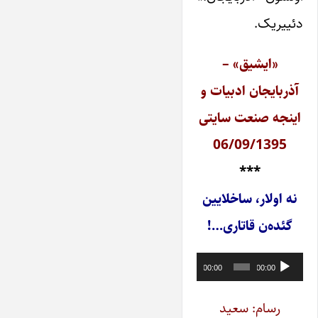
دئییریک.
«ایشیق» –
آذربایجان ادبیات و
اینجه صنعت سایتی
06/09/1395
***
نه اولار، ساخلایین
گئده‌ن قاتاری…!
پخش‌کننده
00:00
00:00
صوت
رسام: سعید