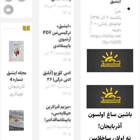
ایشیق
سه‌شنبه ۶ مرداد
خبر
۱۴۰۵
یکشنبه ۷ آذر ۱۳۹۵
اوخوماق زامانی: < 1
«ایشیق»
دقیقه
درگیسی‌نین PDF
https://ishiq.net
آرشیوی
/?p=16976
یاییملاندی
چهارشنبه ۳۱ تیر
۱۴۰۵
ادبی کؤرپو (آیلیق
مجله ایشیق
ادبی درگی) ۴۶
شماره 4
سه‌شنبه ۲۳ تیر
آذربایجان
۱۴۰۵
توی‌لاری
«بیزیم قیزلارین
باشین ساغ اولسون
حیکایه‌سی»
یایینلانماقدادیر!
آذربایجان!
سه‌شنبه ۱۶ تیر
۱۴۰۵
نه اولار، ساخلایین