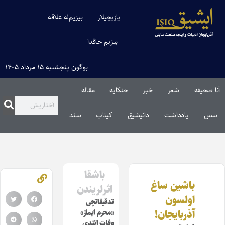
یازیچیلار
بیزیم‌له علاقه
بیزیم حاقدا
بوگون پنجشنبه ۱۵ مرداد ۱۴۰۵
آنا صحیفه
شعر
خبر
حئکایه
مقاله‌
سس
یادداشت
دانیشیق
کیتاب
سند
باشقا
باشین ساغ
اثرلریندن
اولسون
تدقیقاتچی
آذربایجان!
«محرم ایماز»
وفات ائتدی