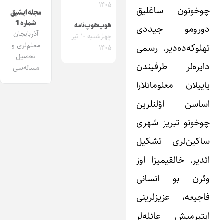
۱۴۰۵
چوخونون ساغلیق
مجله ایشیق
شماره 1
هوپ‌هوپ‌نامه
دورومو جیددی
آذربایجان
چهارشنبه ۱۰ تیر
معلم‌لری و
تهلوکه‌ده‌دیر. رسمی
۱۴۰۵
تحصیل
دایره‌لر طرفیندن
مساله‌سی
یاییلان معلوماتلارا
اساسن اؤلنلرین
چوخونو تبریز شهری
ساکین‌لری تشکیل
ائدیر. خالقیمیزا اوز
وئرن بو انسانی
فاجیعه، عزیزلرینی
ایتیرمیش عائله‌لر