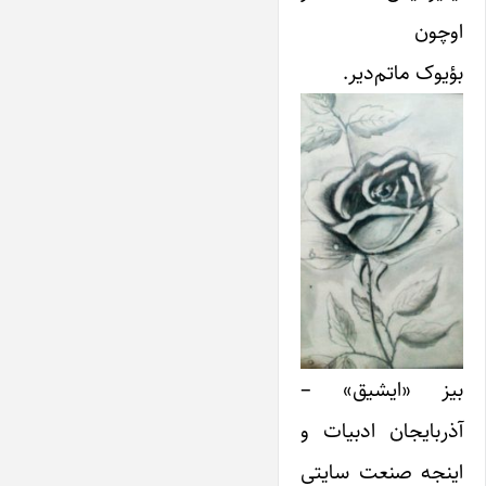
اوچون
بؤیوک ماتم‌دیر.
بیز «ایشیق» –
آذربایجان ادبیات و
اینجه صنعت سایتی