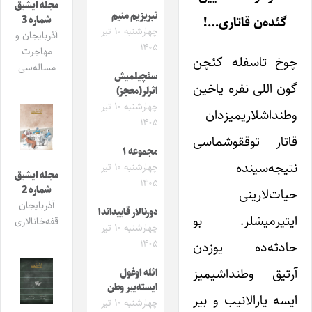
مجله ایشیق
تبریزیم منیم
گئده‌ن قاتاری…!
شماره 3
چهارشنبه ۱۰ تیر
آذربایجان و
۱۴۰۵
مهاجرت
چوخ تاسفله کئچن
مساله‌سی
سئچیلمیش
گون اللی نفره یاخین
اثرلر(معجز)
چهارشنبه ۱۰ تیر
وطنداشلاریمیزدان
۱۴۰۵
قاتار توققوشماسی
مجموعه ۱
نتیجه‌سینده
چهارشنبه ۱۰ تیر
مجله ایشیق
۱۴۰۵
شماره 2
حیات‌لارینی
آذربایجان
دورنالار قاییداندا
ایتیرمیشلر. بو
قفه‌خانالاری
چهارشنبه ۱۰ تیر
۱۴۰۵
حادثه‌ده یوزدن
آرتیق وطنداشیمیز
ائله اوغول
ایسته‌ییر وطن
ایسه یارالانیب و بیر
چهارشنبه ۱۰ تیر