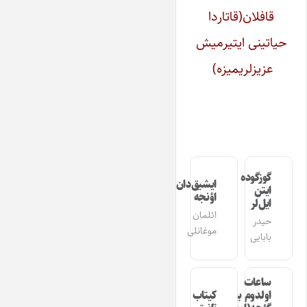
قافلان(قاتاردا
حیاتینی ایتیرمیش
عزیزلریمیزه)
گوزگوده
ایشیق‌دان
ایتن
اؤنجه
ایل‌لر
ائلمان
حیدر
موغانلی
بابایی
ساعات
اولدوم بیر
کیتاب