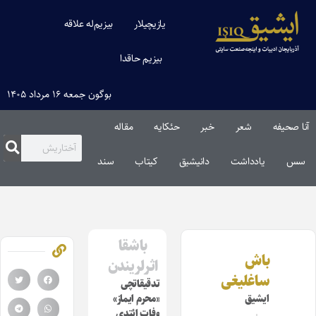
یازیچیلار
بیزیم‌له علاقه
بیزیم حاقدا
بوگون جمعه ۱۶ مرداد ۱۴۰۵
آنا صحیفه
شعر
خبر
حئکایه
مقاله‌
سس
یادداشت
دانیشیق
کیتاب
سند
باشقا
باش
اثرلریندن
ساغلیغی
تدقیقاتچی
ایشیق
«محرم ایماز»
وفات ائتدی