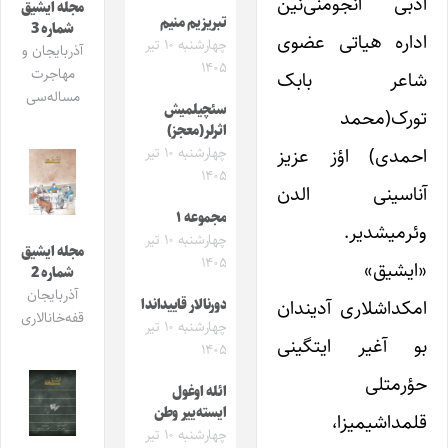
ادبی انجومنی‌نین
مجله ایشیق
تبریزیم منیم
شماره 3
اداره هیاتی عضوی
چهارشنبه ۱۰ تیر
آذربایجان و
۱۴۰۵
مهاجرت
شاعر بابک
مساله‌سی
سئچیلمیش
تورک(محمد
اثرلر(معجز)
احمدی) اؤز عزیز
چهارشنبه ۱۰ تیر
۱۴۰۵
آناسینی الدن
مجموعه ۱
وئرمیشدیر.
چهارشنبه ۱۰ تیر
مجله ایشیق
۱۴۰۵
«ایشیق»
شماره 2
آذربایجان
امکداشلاری آدیندان
دورنالار قاییداندا
قفه‌خانالاری
چهارشنبه ۱۰ تیر
بو آغیر ایتگینی
۱۴۰۵
حؤرمتلی
ائله اوغول
ایسته‌ییر وطن
قلمداشیمیزا،
چهارشنبه ۱۰ تیر