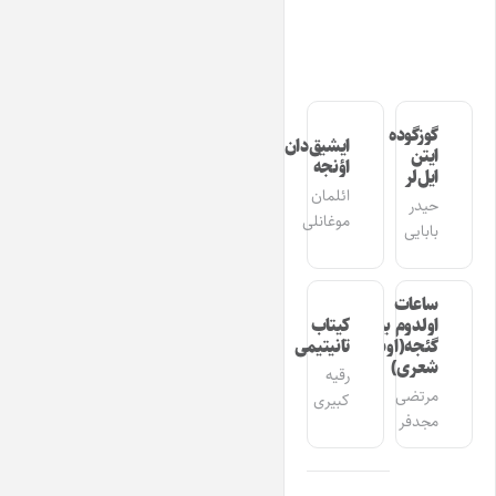
گوزگوده
ایشیق‌دان
ایتن
اؤنجه
ایل‌لر
ائلمان
حیدر
موغانلی
بابایی
ساعات
اولدوم بیر
کیتاب
گئجه(اوشاق
تانیتیمی
شعری)
رقیه
مرتضی
کبیری
مجدفر