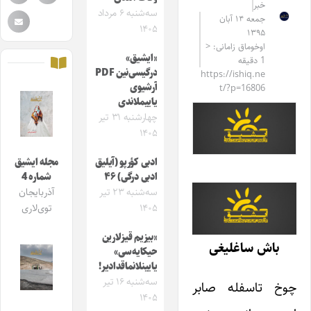
خبر
سه‌شنبه ۶ مرداد
جمعه ۱۴ آبان
۱۴۰۵
۱۳۹۵
اوخوماق زامانی: <
«ایشیق»
1 دقیقه
درگیسی‌نین PDF
https://ishiq.ne
آرشیوی
t/?p=16806
یاییملاندی
چهارشنبه ۳۱ تیر
۱۴۰۵
ادبی کؤرپو (آیلیق
مجله ایشیق
ادبی درگی) ۴۶
شماره 4
سه‌شنبه ۲۳ تیر
آذربایجان
۱۴۰۵
توی‌لاری
«بیزیم قیزلارین
باش ساغلیغی
حیکایه‌سی»
یایینلانماقدادیر!
سه‌شنبه ۱۶ تیر
چوخ تاسفله صابر
۱۴۰۵