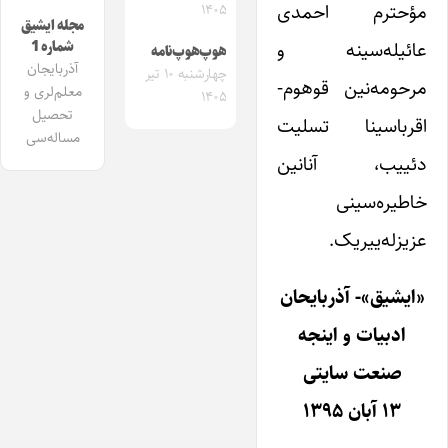
مؤحترم احمدی
۱۴۰۵
مجله ایشیق
عائیله‌سینه و
شماره 1
هوپ‌هوپ‌نامه
آذربایجان
چهارشنبه ۱۰ تیر
مرحومه‌نین قوهوم-
معلم‌لری و
۱۴۰۵
تحصیل
اقرباسینا تسلیت
مساله‌سی
دئییب، آنانین
خاطیره‌سینی
عزیزله‌ییریک.
«ایشیق»- آذربایحان
ادبیات و اینجه
صنعت سایتی
۱۳ آبان ۱۳۹۵