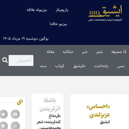
یازیچیلار
بیزیم‌له علاقه
بیزیم حاقدا
بوگون دوشنبه ۱۹ مرداد ۱۴۰۵
نا صحیفه
شعر
خبر
حئکایه
مقاله‌
سس
یادداشت
دانیشیق
کیتاب
سند
باشقا
«احساس»
اثرلریندن
عزیزلندی
«قره‌داغ
ایشیق
کندلرینده» شعر
مجموعه‌سینین