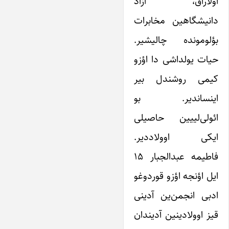
اولاراق، آزاد
دانیشگاهین مخابرات
بؤلومونده چالیشیر.
حیات یولداشی دا اؤزو
کیمی روشندل بیر
اینساندیر. بو
ائولی‌لییین حاصیلی
ایکی اوولاددیر.
فاطیمه عبدالجبار ۱۵
ایل اؤنجه اؤزو قوردوغو
ادبی انجمن‌ین آدینی
قیز اوولادینین آدیندان