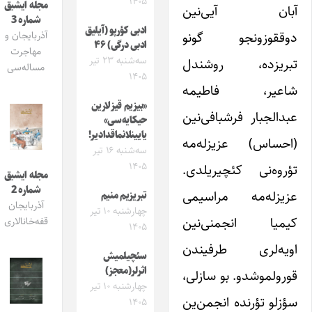
۱۴۰۵
مجله ایشیق
آبان آیی‌نین
شماره 3
ادبی کؤرپو (آیلیق
دوققوزونجو گونو
آذربایجان و
ادبی درگی) ۴۶
مهاجرت
سه‌شنبه ۲۳ تیر
تبریزده، روشندل
مساله‌سی
۱۴۰۵
شاعیر، فاطیمه
«بیزیم قیزلارین
عبدالجبار فرشبافی‌نین
حیکایه‌سی»
یایینلانماقدادیر!
(احساس) عزیزله‌مه
سه‌شنبه ۱۶ تیر
۱۴۰۵
تؤروه‌نی کئچیریلدی.
مجله ایشیق
شماره 2
عزیزله‌مه مراسیمی
تبریزیم منیم
آذربایجان
چهارشنبه ۱۰ تیر
کیمیا انجمنی‌نین
قفه‌خانالاری
۱۴۰۵
اویه‌لری طرفیندن
سئچیلمیش
اثرلر(معجز)
قورولموشدو. بو سازلی،
چهارشنبه ۱۰ تیر
سؤزلو تؤرنده انجمن‌ین
۱۴۰۵