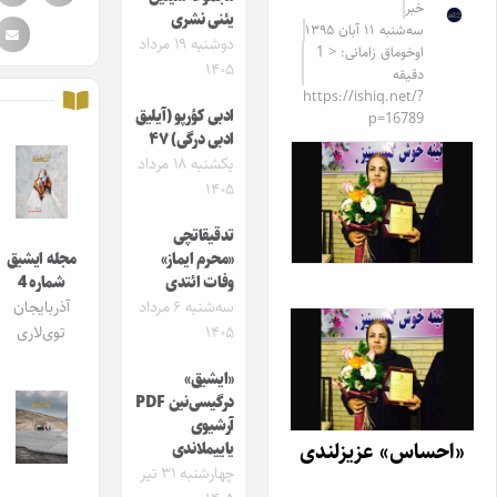
خبر
یئنی نشری
سه‌شنبه ۱۱ آبان ۱۳۹۵
دوشنبه ۱۹ مرداد
اوخوماق زامانی: < 1
۱۴۰۵
دقیقه
https://ishiq.net/?
ادبی کؤرپو (آیلیق
p=16789
ادبی درگی) ۴۷
یکشنبه ۱۸ مرداد
۱۴۰۵
تدقیقاتچی
«محرم ایماز»
مجله ایشیق
وفات ائتدی
شماره 4
سه‌شنبه ۶ مرداد
آذربایجان
۱۴۰۵
توی‌لاری
«ایشیق»
درگیسی‌نین PDF
آرشیوی
«احساس» عزیزلندی
یاییملاندی
چهارشنبه ۳۱ تیر