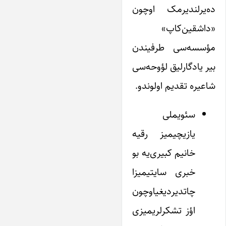
ده‌یرلندیرمک اوچون
«داشقین‌کاپ»
مؤسسه‌سی طرفیندن
بیر یادگارلیق لؤوحه‌سی
شاعیره تقدیم اولوندو.
سئویملی
یازیچیمیز رقیه
خانیم کبیری‌یه بو
خبری سایتیمیزا
چاتدیردیغیاوچون
اؤز تشکرلریمیزی