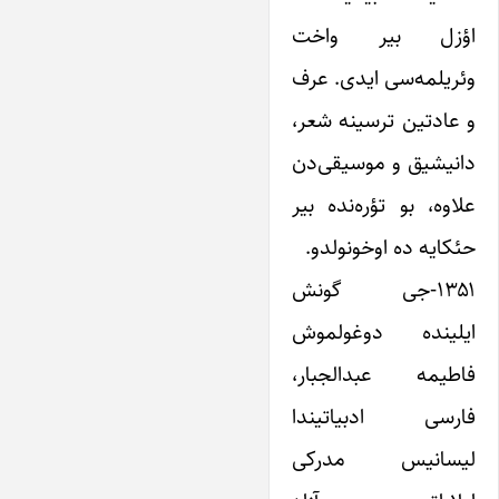
اؤزل بیر واخت
وئریلمه‌سی ایدی. عرف
و عادتین ترسینه شعر،
دانیشیق و موسیقی‌دن
علاوه، بو تؤره‌نده بیر
حئکایه ده اوخونولدو.
۱۳۵۱-جی گونش
ایلینده دوغولموش
فاطیمه عبدالجبار،
فارسی ادبیاتیندا
لیسانیس مدرکی