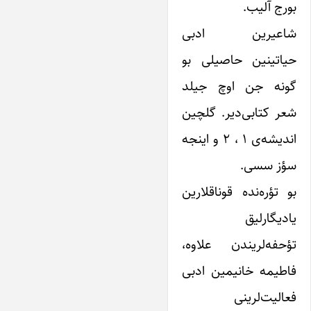
بورج آلیب.
شاعیرین ادبی
حیاتینین حاصیلی بو
گونه جن اوچ جیلد
شعر کتابی‌دیر. گلچین
اندیشه‌ی ۱ ، ۲ و اینجه
سؤز سسی.
بو تؤره‌نده قوناقلارین
یادیگارلیق
تؤحفه‌لریندن علاوه،
فاطیمه خانیمین ادبی
فعالیت‌لرینی