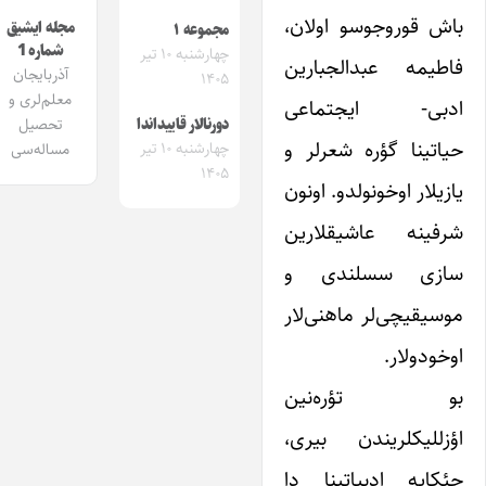
باش قوروجوسو اولان،
مجله ایشیق
مجموعه ۱
شماره 1
چهارشنبه ۱۰ تیر
فاطیمه عبدالجبارین
آذربایجان
۱۴۰۵
معلم‌لری و
ادبی- ایجتماعی
تحصیل
دورنالار قاییداندا
حیاتینا گؤره شعرلر و
چهارشنبه ۱۰ تیر
مساله‌سی
۱۴۰۵
یازیلار اوخونولدو. اونون
شرفینه عاشیقلارین
سازی سسلندی و
موسیقیچی‌لر ماهنی‌لار
اوخودولار.
بو تؤره‌نین
اؤزللیکلریندن بیری،
حئکایه ادبیاتینا دا