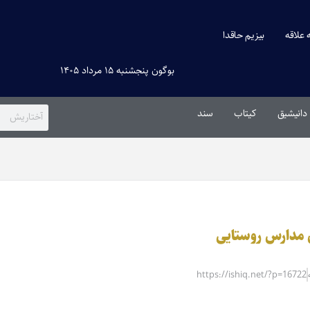
ه علاقه
بیزیم حاقدا
بوگون پنجشنبه ۱۵ مرداد ۱۴۰۵
دانیشیق
کیتاب
سند
ای مدارس روستایی
https://ishiq.net/?p=16722