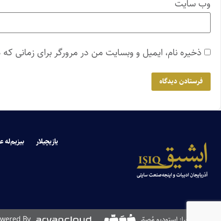
وب‌ سایت
ذخیره نام، ایمیل و وبسایت من در مرورگر برای زمانی که 
یازیچیلار
بیزیم‌له ع
طراحی و اجرا: استودیو مُصوّر
wered By