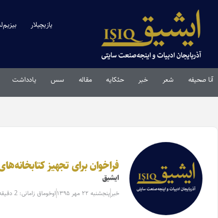
یازیچیلار
بیزیم‌ل
آنا صحیفه
شعر
خبر
حئکایه
مقاله‌
سس
یادداشت
فراخوان برای تجهیز کتابخانه‌ه
ایشیق
خبر
پنجشنبه ۲۲ مهر ۱۳۹۵
اوخوماق زامانی: 2 دقیقه