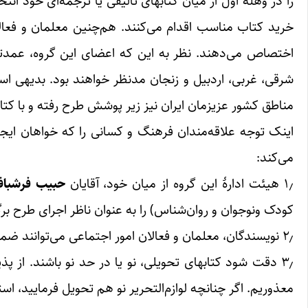
را در وهلۀ اول از میان کتابهای تألیفی یا ترجمه‌ای خود ان
خرید کتاب مناسب اقدام می‌کنند. هم‌چنین معلمان و فعالان
اختصاص می‌دهند. نظر به این که اعضای این گروه، عمدتاً 
شرقی، غربی، اردبیل و زنجان مد‌نظر خواهند بود. بدیهی
مناطق کشور عزیزمان ایران نیز زیر پوشش طرح رفته و با کت
اینک توجه علاقه‌مندان فرهنگ و کسانی را که خواهان ایج
می‌کند:
۱٫ هیئت ادارۀ این گروه از میان خود، آقایان
حبیب فرشبا
کودک ونوجوان و روان‌شناس) را به عنوان ناظر اجرای طرح برگز
۲٫ نویسندگان، معلمان و فعالان امور اجتماعی می‌توانند ضمن تماس با تلفن زیر، کتابهای خود را به ستاد اجرایی طرح تحویل دهند.
۳٫ دقت شود کتابهای تحویلی، نو یا در حد نو باشند. از پ
معذوریم. اگر چنانچه لوازم‌التحریر نو هم تحویل فرمایید، ا