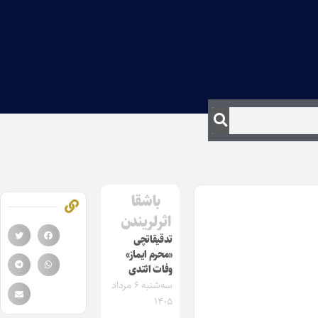
باشقا
اثرلریندن
تدقیقاتچی
«محرم ایماز»
وفات ائتدی
سه‌شنبه ۶ مرداد
۱۴۰۵