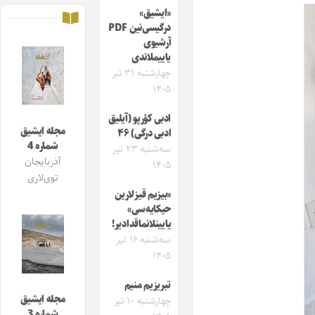
«ایشیق»
درگیسی‌نین PDF
آرشیوی
یاییملاندی
چهارشنبه ۳۱ تیر
۱۴۰۵
ادبی کؤرپو (آیلیق
مجله ایشیق
ادبی درگی) ۴۶
شماره 4
سه‌شنبه ۲۳ تیر
آذربایجان
۱۴۰۵
توی‌لاری
«بیزیم قیزلارین
حیکایه‌سی»
یایینلانماقدادیر!
سه‌شنبه ۱۶ تیر
۱۴۰۵
تبریزیم منیم
مجله ایشیق
چهارشنبه ۱۰ تیر
شماره 3