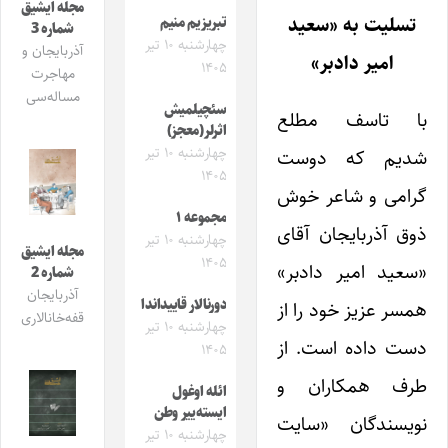
مجله ایشیق
تسلیت به «سعید
تبریزیم منیم
شماره 3
چهارشنبه ۱۰ تیر
آذربایجان و
امیر دادبر»
۱۴۰۵
مهاجرت
مساله‌سی
سئچیلمیش
با تاسف مطلع
اثرلر(معجز)
چهارشنبه ۱۰ تیر
شدیم که دوست
۱۴۰۵
گرامی و شاعر خوش
مجموعه ۱
ذوق آذربایجان آقای
چهارشنبه ۱۰ تیر
مجله ایشیق
۱۴۰۵
«سعید امیر دادبر»
شماره 2
آذربایجان
دورنالار قاییداندا
همسر عزیز خود را از
قفه‌خانالاری
چهارشنبه ۱۰ تیر
دست داده است. از
۱۴۰۵
طرف همکاران و
ائله اوغول
ایسته‌ییر وطن
نویسندگان «سایت
چهارشنبه ۱۰ تیر