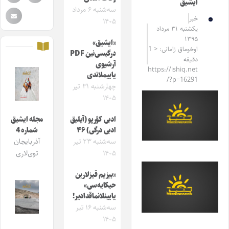
ایشیق
سه‌شنبه ۶ مرداد
خبر
۱۴۰۵
یکشنبه ۳۱ مرداد
۱۳۹۵
«ایشیق»
اوخوماق زامانی: < 1
درگیسی‌نین PDF
دقیقه
آرشیوی
https://ishiq.net
یاییملاندی
/?p=16291
چهارشنبه ۳۱ تیر
۱۴۰۵
ادبی کؤرپو (آیلیق
مجله ایشیق
ادبی درگی) ۴۶
شماره 4
سه‌شنبه ۲۳ تیر
آذربایجان
۱۴۰۵
توی‌لاری
«بیزیم قیزلارین
حیکایه‌سی»
یایینلانماقدادیر!
سه‌شنبه ۱۶ تیر
۱۴۰۵