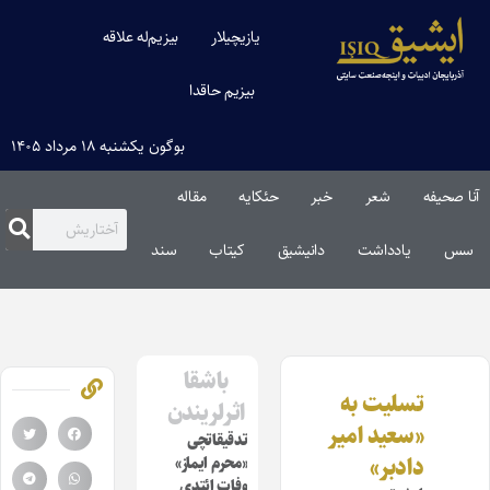
یازیچیلار
بیزیم‌له علاقه
بیزیم حاقدا
بوگون یکشنبه ۱۸ مرداد ۱۴۰۵
آنا صحیفه
شعر
خبر
حئکایه
مقاله‌
سس
یادداشت
دانیشیق
کیتاب
سند
باشقا
تسلیت به
اثرلریندن
«سعید امیر
تدقیقاتچی
دادبر»
«محرم ایماز»
وفات ائتدی