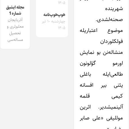
۱۴۰۵
شهرینده
مجله ایشیق
شماره 1
هوپ‌هوپ‌نامه
صحنه‌لشدی.
آذربایجان
چهارشنبه ۱۰ تیر
معلم‌لری و
۱۴۰۵
موضوع اعتباریله
تحصیل
مساله‌سی
فولکلوردان
منشاله‌نن بو نمایش
اورمو گؤلونون
طالعی‌ایله باغلی
یئنی بیر افسانه
کیمی قلمه
آلینمیشدیر. اثرین
موللیفی «علی صابر
رضایی»،