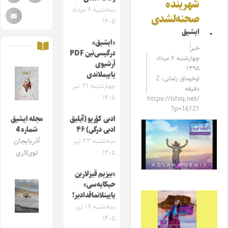
شهرینده
سه‌شنبه ۶ مرداد
صحنه‌لشدی
۱۴۰۵
ایشیق
«ایشیق»
خبر
درگیسی‌نین PDF
چهارشنبه ۶ مرداد
آرشیوی
۱۳۹۵
یاییملاندی
اوخوماق زامانی: 2
چهارشنبه ۳۱ تیر
دقیقه
۱۴۰۵
https://ishiq.net/
?p=16121
ادبی کؤرپو (آیلیق
مجله ایشیق
ادبی درگی) ۴۶
شماره 4
سه‌شنبه ۲۳ تیر
آذربایجان
۱۴۰۵
توی‌لاری
«بیزیم قیزلارین
حیکایه‌سی»
یایینلانماقدادیر!
سه‌شنبه ۱۶ تیر
۱۴۰۵