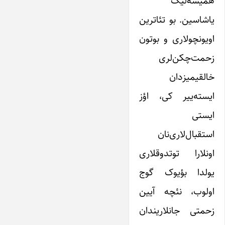
همیشه‌لیک
یاشاسین. بو تئاترین
اویونچولاری و بوتون
زحمت‌چکن‌لری
خالقیمیزدان
ایسته‌ییر کی، اؤز
ایستی
استقبال‌لاری‌نان
اونلارا توتدوقلاری
یولدا بؤیوک گوج
اولوب، نئچه آیین
زحمتی جانلاریندان