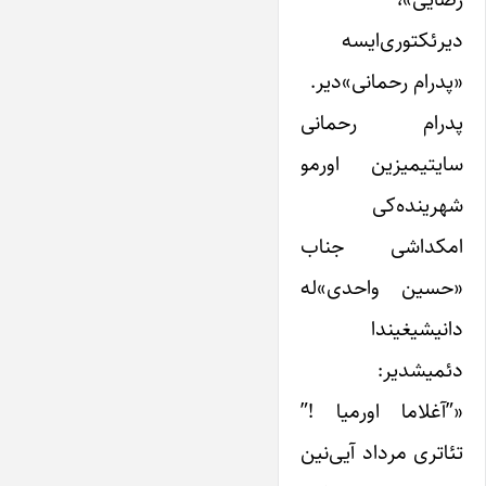
دیرئکتوری‌ایسه
«پدرام رحمانی»دیر.
پدرام رحمانی
سایتیمیزین اورمو
شهرینده‌کی
امکداشی جناب
«حسین واحدی»‌له
دانیشیغیندا
دئمیشدیر:
«”آغلاما اورمیا !”
تئاتری مرداد آیی‌نین