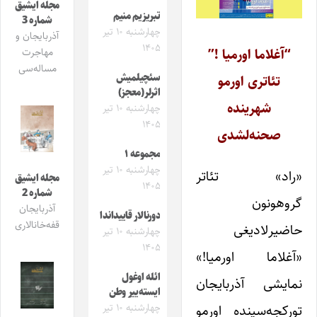
مجله ایشیق
تبریزیم منیم
شماره 3
چهارشنبه ۱۰ تیر
آذربایجان و
۱۴۰۵
“آغلاما اورمیا !”
مهاجرت
مساله‌سی
سئچیلمیش
تئاتری اورمو
اثرلر(معجز)
شهرینده
چهارشنبه ۱۰ تیر
۱۴۰۵
صحنه‌لشدی
مجموعه ۱
چهارشنبه ۱۰ تیر
«راد» تئاتر
مجله ایشیق
۱۴۰۵
شماره 2
گروهونون
آذربایجان
دورنالار قاییداندا
قفه‌خانالاری
حاضیرلادیغی
چهارشنبه ۱۰ تیر
۱۴۰۵
«آغلاما اورمیا!»
ائله اوغول
نمایشی آذربایجان
ایسته‌ییر وطن
تورکجه‌سینده اورمو
چهارشنبه ۱۰ تیر