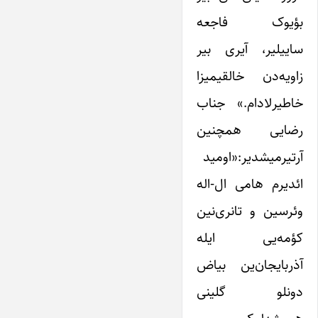
بؤیوک فاجعه
ساییلیر، آیری بیر
زاویه‌دن خالقیمیزا
خاطیرلادام.» جناب
رضایی همچنین
آرتیرمیشدیر:«اومید
ائدیرم هامی ال‌-‌اله
وئرسین و تانری‌نین
کؤمه‌یی ایله
آذربایجان‌ین بیاض
دونلو گلینی