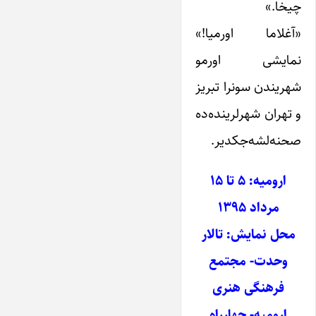
چیخا.»
«آغلاما اورمیا!»
نمایشی اورمو
شهریندن سونرا تبریز
و تهران شهرلرینده‌ده
صحنه‌لشه‌جکدیر.
ارومیه: ۵ تا ۱۵
مرداد ۱۳۹۵
محل نمایش: تالار
وحدت- مجتمع
فرهنگی هنری
ارومیه- چهارراه