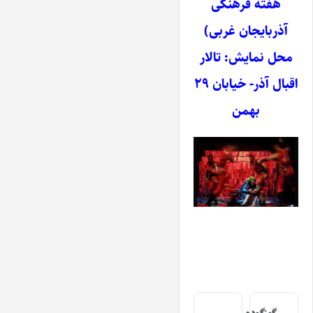
هفته فرهنگی
آذربایجان غربی)
محل نمایش: تالار
اقبال آذر- خیابان ۲۹
بهمن