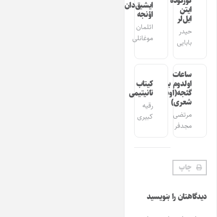
گوزگوده
ایشیق‌دان
ایتن
اؤنجه
ایل‌لر
ائلمان
حیدر
موغانلی
بابایی
ساعات
اولدوم بیر
کیتاب
گئجه(اوشاق
تانیتیمی
شعری)
رقیه
مرتضی
کبیری
مجدفر
چاپ
دیدگاهتان را بنویسید