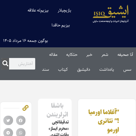
یازیچیلار
بیزیم‌له علاقه
بیزیم حاقدا
بوگون جمعه ۱۶ مرداد ۱۴۰۵
آنا صحیفه
شعر
خبر
حئکایه
مقاله‌
سس
یادداشت
دانیشیق
کیتاب
سند
باشقا
“آغلاما اورمیا
اثرلریندن
!” تئاتری
تدقیقاتچی
اورمو
«محرم ایماز»
وفات ائتدی