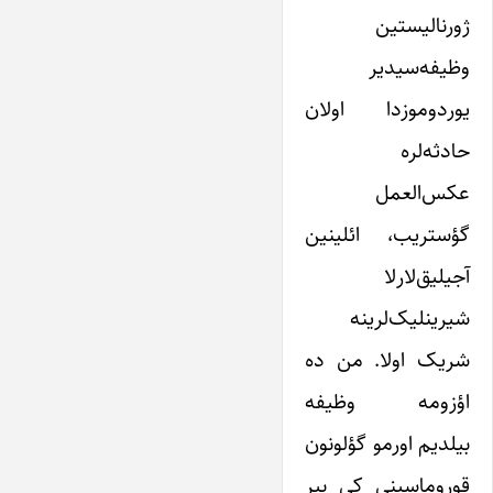
ژورنالیستین
وظیفه‌سیدیر
یوردوموزدا اولان
حادثه‌لره
عکس‌العمل
گؤستریب، ائلینین
آجیلیق‌لارلا
شیرینلیک‌لرینه
شریک اولا. من ده
اؤزومه وظیفه
بیلدیم اورمو گؤلونون
قوروماسینی کی بیر