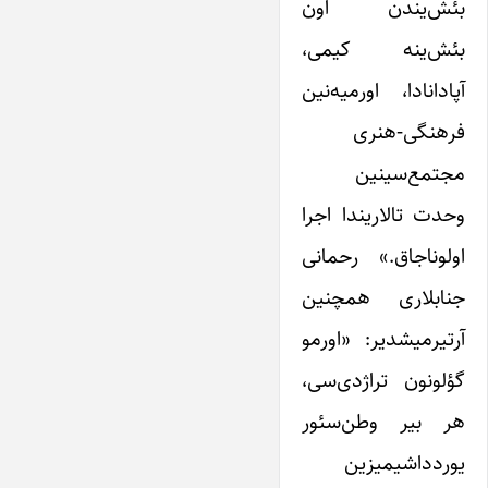
بئش‌یندن اون
بئش‌ینه کیمی،
آپادانادا، اورمیه‌نین
فرهنگی-هنری
مجتمع‌سینین
وحدت تالاریندا اجرا
اولوناجاق.» رحمانی
جنابلاری همچنین
آرتیرمیشدیر: «اورمو
گؤلونون تراژد‌ی‌سی،
هر بیر وطن‌سئور
یوردداشیمیزین