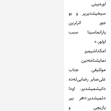
اوره‌یینی
سیخیشدیریر و بو
جور اثرلرین
یارانماسینا سبب
اولور.»
امکداشیمیز
نمایشنامه‌نین
موللیفی جناب
علی‌صابر رضایی‌له‌ده
دانیشمیشدیر. اودا
دئمیشدیر:«هر بیر
یازیچی و