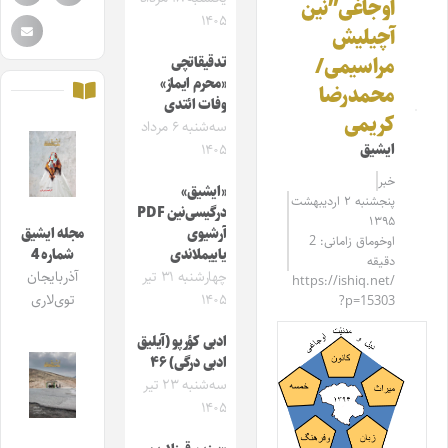
اوجاغی”‌نین
۱۴۰۵
آچیلیش
مراسیمی/
تدقیقاتچی
«محرم ایماز»
محمدرضا
وفات ائتدی
کریمی
سه‌شنبه ۶ مرداد
ایشیق
۱۴۰۵
خبر
«ایشیق»
پنجشنبه ۲ اردیبهشت
درگیسی‌نین PDF
۱۳۹۵
آرشیوی
مجله ایشیق
اوخوماق زامانی: 2
یاییملاندی
شماره 4
دقیقه
چهارشنبه ۳۱ تیر
آذربایجان
https://ishiq.net/
۱۴۰۵
توی‌لاری
?p=15303
ادبی کؤرپو (آیلیق
ادبی درگی) ۴۶
سه‌شنبه ۲۳ تیر
۱۴۰۵