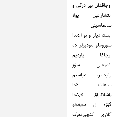
اوجاقدان بیر درگی و
انتشاراتین یولا
سالماسینی
ایسته‌دیلر و بو آلاندا
سوروملو مودیرلر ده
اوجاغا یاردیم
ائتمه‌یی سؤز
وئردیلر. مراسیم
ساعات ۶دا
باشلاناراق ۸٫۵دا
گؤزه ل دویغولو
آنلاری کئچیرده‌رک