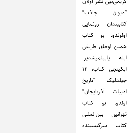
کریمی‌نین نشر اولان
“دیوان جاذب”
کتابیندان رونمایی
اولوندو. بو کتاب
همین اوجاق طریقی
ایله یاییلمیشدیر.
ایکینجی کتاب، ۱۲
جیلدلیک “تاریخ
ادبیات آذربایجان”
اولدو. بو کتاب
تهرانین بین‌المللی
کتاب سرگیسینده