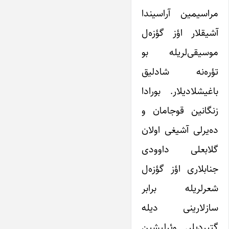
مراسیمین آراسیندا
آشیقلار اؤز گؤزه‌ل
موسیقی‌لریله بو
تؤره‌نه شادلیق
باغیشلادیلار. بورادا
زنگانین قوجامان و
ده‌یرلی آشیغی اولان
گلابعلی داوودی
جنابلاری اؤز گؤزه‌ل
شعرلریله برابر
سازلارینی دیله
گتیردیلر. وئرلیشین