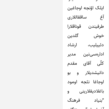
ایلک اؤنجه اوجاغین
آغ ساققاللاری
طرفیندن قوناقلارا
خوش گلدین
دئییلیب، ارشاد
اداره‌سی‌نین مدیر
کلّی آقای مقدم
دانیشدیلار و بو
اوجاغا نئجه اومود
باغلادیقلارینی و
“بنیاد فرهنگ