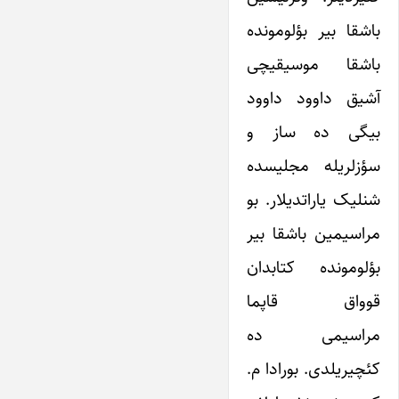
باشقا بیر بؤلومونده
باشقا موسیقیچی
آشیق داوود داوود
بیگی ده ساز و
سؤزلریله مجلیسده
شنلیک یاراتدیلار. بو
مراسیمین باشقا بیر
بؤلومونده کتابدان
قوواق قاپما
مراسیمی ده
کئچیریلدی. بورادا م.