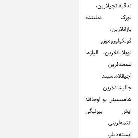
تدقیقاتچیلارین،
تورک دیلینده
یازانلارین،
فولکولوروموزو
توپلایانلارین، الیازما
نسخه‌لرین
آچیقلاماسیندا
چالیشانلارین
هامیسینی بو اوجاقلا
ایش بیرلیگی
ائتمه‌لرینی
ایسته‌دیلر.