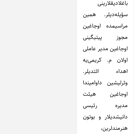
باغلادیقلارینی
سؤیله‌دیلر. همین
مراسیمده اوجاغین
مجوز پیتیگینی
اوجاغین مدیر عاملی
اولان م. کریمی‌یه
اهداء ائتدیلر.
وئرلیشین داوامیندا
اوجاغین هیئت
مدیره رئیسی
دانیشدیلار و بوتون
هنرمندلرین،