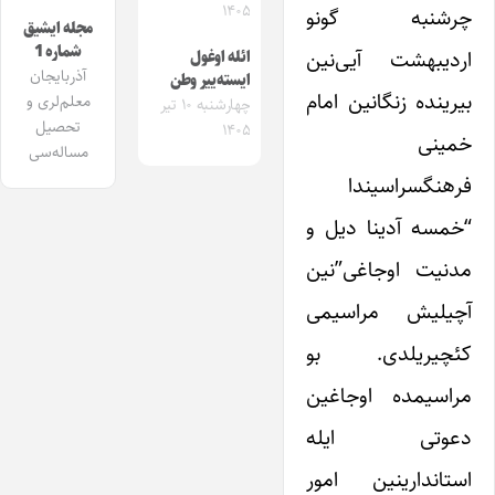
۱۴۰۵
چرشنبه گونو
مجله ایشیق
شماره 1
اردیبهشت آیی‌نین
ائله اوغول
آذربایجان
ایسته‌ییر وطن
بیرینده زنگانین امام
معلم‌لری و
چهارشنبه ۱۰ تیر
تحصیل
۱۴۰۵
خمینی
مساله‌سی
فرهنگسراسیندا
“خمسه آدینا دیل و
مدنیت اوجاغی”‌نین
آچیلیش مراسیمی
کئچیریلدی. بو
مراسیمده اوجاغین
دعوتی ایله
استاندارینین امور