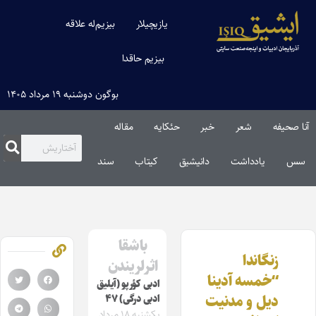
یازیچیلار
بیزیم‌له علاقه
بیزیم حاقدا
بوگون دوشنبه ۱۹ مرداد ۱۴۰۵
آنا صحیفه
شعر
خبر
حئکایه
مقاله‌
سس
یادداشت
دانیشیق
کیتاب
سند
باشقا
زنگاندا
اثرلریندن
“خمسه آدینا
ادبی کؤرپو (آیلیق
دیل و مدنیت
ادبی درگی) ۴۷
یکشنبه ۱۸ مرداد