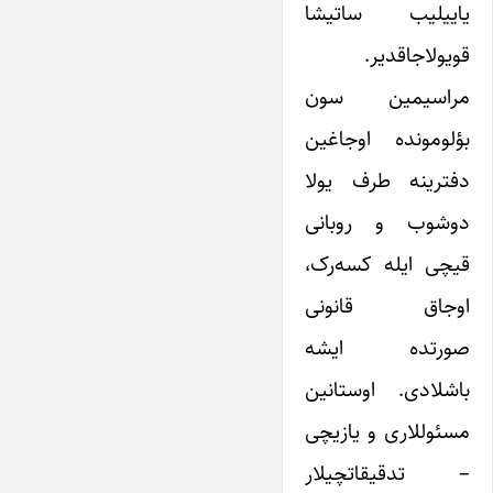
یاییلیب ساتیشا
قویولاجاقدیر.
مراسیمین سون
بؤلومونده اوجاغین
دفترینه طرف یولا
دوشوب و روبانی
قیچی ایله کسه‌رک،
اوجاق قانونی
صورتده ایشه
باشلادی. اوستانین
مسئوللاری و یازیچی
– تدقیقاتچیلار