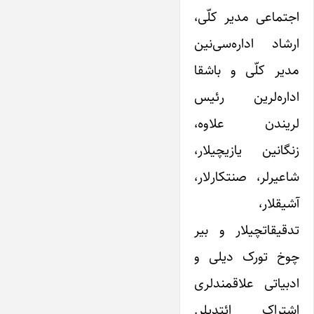
اجتماعی مدیر کلّی،
ارشاد اداره‌سی‌نین
مدیر کلّی و باشقا
اداره‌لرین رئیس
لریندن علاوه،
زنگانین یازیچیلار،
شاعیرلر، صنتکارلار،
آشیقلار،
تدقیقاتچیلار و بیر
چوخ تورک دیلی و
ادبیاتی علاقمندلری
اشتراک ائتدیلر.