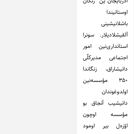
آذربایجان”ین زنگان
اوستانیندا
باشلانیشینی
آلقیشلادیلار. سونرا
استانداری‌نین امور
اجتماعی مدیرکلّی
دانیشاراق، زنگاندا
۳۵۰ مؤسسه‌نین
اولدوغوندان
دانیشیب آنجاق بو
مؤسسه اوچون
اؤزه‌ل بیر اومود