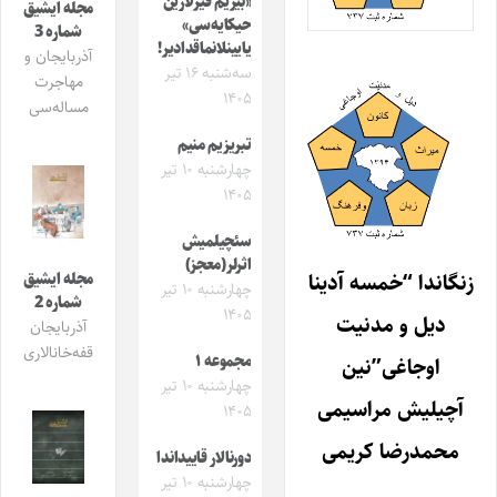
«بیزیم قیزلارین
مجله ایشیق
حیکایه‌سی»
شماره 3
یایینلانماقدادیر!
آذربایجان و
سه‌شنبه ۱۶ تیر
مهاجرت
۱۴۰۵
مساله‌سی
تبریزیم منیم
چهارشنبه ۱۰ تیر
۱۴۰۵
سئچیلمیش
اثرلر(معجز)
زنگاندا “خمسه آدینا
مجله ایشیق
چهارشنبه ۱۰ تیر
شماره 2
۱۴۰۵
دیل و مدنیت
آذربایجان
قفه‌خانالاری
مجموعه ۱
اوجاغی”‌نین
چهارشنبه ۱۰ تیر
آچیلیش مراسیمی
۱۴۰۵
محمدرضا کریمی
دورنالار قاییداندا
چهارشنبه ۱۰ تیر