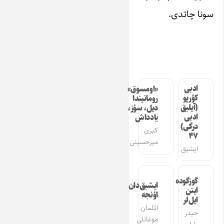
سونا چاتدی.
ادبی
«اومسوق»
کؤرپو
رومانیندا
(آیلیق
دیل، سؤز،
ادبی
یادداش
درگی)
کبری
۴۷
میرحسینی
ایشیق
گوزگوده
ایشیق‌دان
ایتن
اؤنجه
ایل‌لر
ائلمان
حیدر
موغانلی