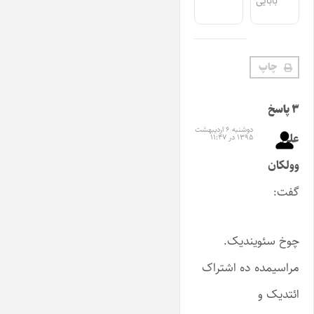
بابایی
چاپ
۳ پاسخ
دوشنبه ۶ اردیبهشت
علی
۱۳۹۵ در ۱۱:۴۷
وولکان
گفت:
چوخ سئویندیک.
مراسیمده ده اشتراک
ائتدیک و