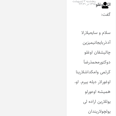
پنجشنبه ۲ اردیبهشت
ائل اوغلو
۱۳۹۵ در ۲۳:۳۱
گفت:
سلام و سایعیلارلا
آدذربایجانیمیزین
چالیشقان اوغلو
دوکتورمحمذرضآ
کرئمی وامکداشلارینا
اوغورلار دیله ییرم. او،
همیشه اوعورلو
یوللارین اراده لی
یولچولاریندان