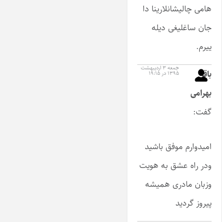
هامی چالیشانلارینا دا
جان ساغلیغی دیله
ییرم.
جمعه ۳ اردیبهشت
باقر
۱۳۹۵ در ۱۹:۱۵
بهرامی
گفت:
امیدوارم موفق باشید
ودر راه عشق به هویت
وزبان مادری همیشه
پیروز گردید