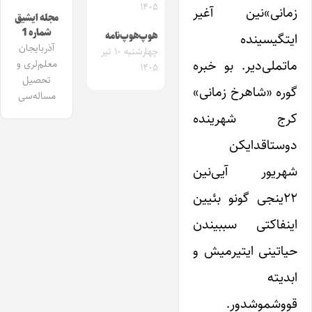
۱۴۰۵
زمانی»نین آغیر
مجله ایشیق
شماره 1
ایتگیسینده
هوپ‌هوپ‌نامه
آذربایجان
چهارشنبه ۱۰ تیر
ماتملی‌دیر. بو خبره
معلم‌لری و
۱۴۰۵
تحصیل
گوره «شاهرخ زمانی»
مساله‌سی
کرج شهرینده
دوستاقدایکن
شهریور آیی‌نین
۲۲ینجی گونو بئیین
اینفاکتی سببیندن
حیاتینی ایتیرمیش و
ابدیته
قووشموشدور.