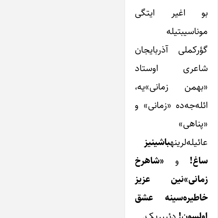
بو اغیر ایتگی
موناسیبتیله
گؤرکملی آذربایجان
شاعری اوستاد
«بهمن زمانی»یه،
ائله‌جه‌ده «زمانی» و
«پناهی»
عائیله‌لرینه
باشینیز
ساغ!
و
«شاهرخ
زمانی»نین عزیز
خاطیره‌سینه عشق
اولسون!
دئییریک.