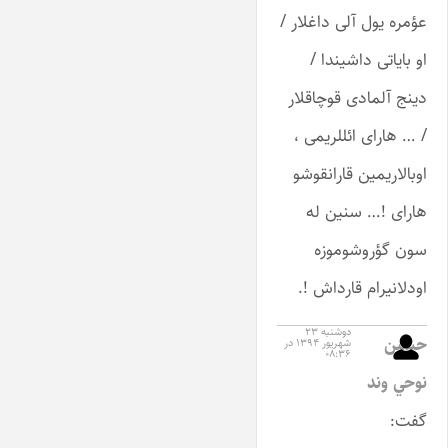
عؤمره یول آلی داغلار /
او بایاتی داشیندا /
دینج آلمادی قوچاقلار
/ … هارای ائللریمی ،
اوبالاریمین قارانقوشو
هارای !… سنین له
سون گؤروشوموزه
اودلانیرام قارداش !.
دوشنبه ۲۳
ﺣﺴﻴﻦ
شهریور ۱۳۹۴ در
۰۸:۳۶
ﻧﻮﺣﻲ ﻭﻧﺪ
گفت: