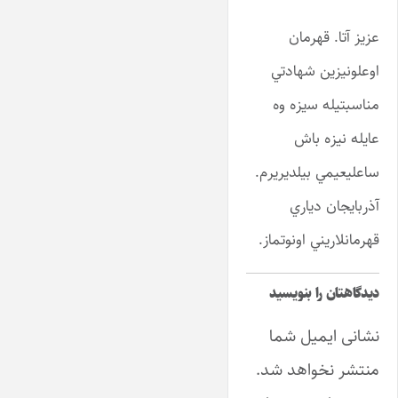
ﻋﺰﻳﺰ ﺁﺗﺎ. ﻗﻬﺮﻣﺎﻥ
اﻭﻋﻠﻮﻧﻴﺰﻳﻦ ﺷﻬﺎﺩﺗﻲ
ﻣﻨﺎﺳﺒﺘﻴﻠﻪ ﺳﻳﺰﻩ ﻭﻩ
ﻋﺎﻳﻠﻪ ﻧﻴﺰﻩ ﺑﺎﺵ
ﺳﺎﻋﻠﻴﻌﻴﻤﻲ ﺑﻴﻠﺪﻳﺮﻳﺮﻡ.
ﺁﺫﺭﺑﺎﻳﺠﺎﻥ ﺩﻳﺎﺭﻱ
ﻗﻬﺮﻣﺎﻧﻼﺭﻳﻨﻲ اﻭﻧﻮﺗﻤﺎﺯ.
دیدگاهتان را بنویسید
نشانی ایمیل شما
منتشر نخواهد شد.