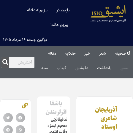
یازیچیلار
بیزیم‌له علاقه
بیزیم حاقدا
بوگون جمعه ۱۶ مرداد ۱۴۰۵
آنا صحیفه
شعر
خبر
حئکایه
مقاله‌
سس
یادداشت
دانیشیق
کیتاب
سند
باشقا
آذربایجان
اثرلریندن
شاعری
تدقیقاتچی
اوستاد
«محرم ایماز»
وفات ائتدی