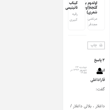
اولدوم بیر
کیتاب
گئجه(اوشاق
تانیتیمی
شعری)
رقیه
مرتضی
کبیری
مجدفر
چاپ
۲ پاسخ
دوشنبه ۲۳
انصار
شهریور ۱۳۹۴ در
۱۴:۵۵
قاراداغلی
گفت:
داغلار ، بلالی داغلار /