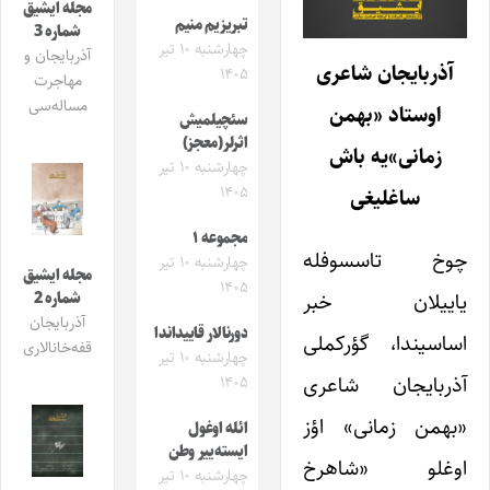
مجله ایشیق
تبریزیم منیم
شماره 3
چهارشنبه ۱۰ تیر
آذربایجان و
آذربایجان شاعری
۱۴۰۵
مهاجرت
مساله‌سی
اوستاد «بهمن
سئچیلمیش
اثرلر(معجز)
زمانی»‌یه باش
چهارشنبه ۱۰ تیر
۱۴۰۵
ساغلیغی
مجموعه ۱
چوخ تاسسوفله
چهارشنبه ۱۰ تیر
مجله ایشیق
۱۴۰۵
یاییلان خبر
شماره 2
آذربایجان
دورنالار قاییداندا
اساسیندا، گؤرکملی
قفه‌خانالاری
چهارشنبه ۱۰ تیر
آذربایجان شاعری
۱۴۰۵
«بهمن زمانی» اؤز
ائله اوغول
ایسته‌ییر وطن
اوغلو «شاهرخ
چهارشنبه ۱۰ تیر