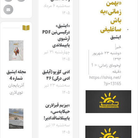
«بهمن
سه‌شنبه ۶ مرداد
زمانی»‌یه
۱۴۰۵
باش
«ایشیق»
ساغلیغی
درگیسی‌نین PDF
ایشیق
آرشیوی
یاییملاندی
خبر
چهارشنبه ۳۱ تیر
دوشنبه ۲۳ شهریور
۱۴۰۵
۱۳۹۴
اوخوماق زامانی: < 1
دقیقه
ادبی کؤرپو (آیلیق
مجله ایشیق
https://ishiq.net/
ادبی درگی) ۴۶
شماره 4
?p=13165
سه‌شنبه ۲۳ تیر
آذربایجان
۱۴۰۵
توی‌لاری
«بیزیم قیزلارین
حیکایه‌سی»
یایینلانماقدادیر!
سه‌شنبه ۱۶ تیر
۱۴۰۵