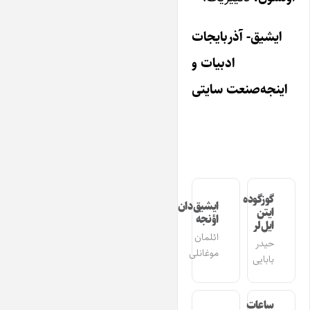
ایشیق- آذربایجات
ادبیات و
اینجه‌صنعت سایتی
گوزگوده
ایشیق‌دان
ایتن
اؤنجه
ایل‌لر
ائلمان
حیدر
موغانلی
بابایی
ساعات