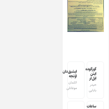
گوزگوده
ایشیق‌دان
ایتن
اؤنجه
ایل‌لر
ائلمان
حیدر
موغانلی
بابایی
ساعات