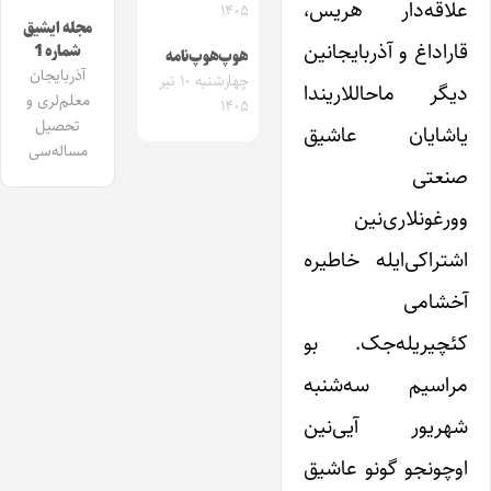
علاقه‌دار هریس،
۱۴۰۵
مجله ایشیق
قاراداغ و آذربایجانین
شماره 1
هوپ‌هوپ‌نامه
آذربایجان
چهارشنبه ۱۰ تیر
دیگر ماحاللاریندا
معلم‌لری و
۱۴۰۵
تحصیل
یاشایان عاشیق
مساله‌سی
صنعتی
وورغونلاری‌نین
اشتراکی‌ایله خاطیره
آخشامی
کئچیریله‌جک. بو
مراسیم سه‌شنبه
شهریور آیی‌نین
اوچونجو گونو عاشیق