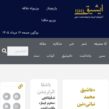
یازیچیلار
بیزیم‌له علاقه
بیزیم حاقدا
بوگون جمعه ۱۶ مرداد ۱۴۰۵
آنا صحیفه
شعر
خبر
حئکایه
مقاله‌
سس
یادداشت
دانیشیق
کیتاب
سند
باشقا
«عاشیق
اثرلریندن
محمد
تدقیقاتچی
نباتی»نین
«محرم ایماز»
وفات ائتدی