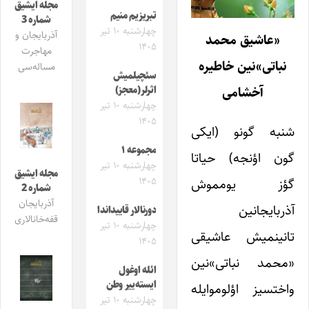
مجله ایشیق
تبریزیم منیم
شماره 3
چهارشنبه ۱۰ تیر
آذربایجان و
«عاشیق محمد
۱۴۰۵
مهاجرت
نباتی»نین خاطیره
مساله‌سی
سئچیلمیش
آخشامی
اثرلر(معجز)
چهارشنبه ۱۰ تیر
۱۴۰۵
شنبه گونو (ایکی
مجموعه ۱
گون اؤنجه) حیاتا
چهارشنبه ۱۰ تیر
مجله ایشیق
۱۴۰۵
گؤز یومموش
شماره 2
آذربایجان
آذربایجانین
دورنالار قاییداندا
قفه‌خانالاری
چهارشنبه ۱۰ تیر
تانینمیش عاشیقی
۱۴۰۵
«محمد نباتی»‌نین
ائله اوغول
ایسته‌ییر وطن
واختسیز اؤلوموایله
چهارشنبه ۱۰ تیر