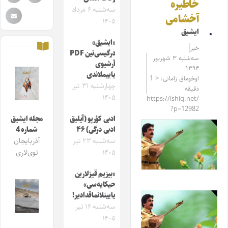
خاطیره
سه‌شنبه ۶ مرداد
آخشامی
۱۴۰۵
ایشیق
«ایشیق»
خبر
درگیسی‌نین PDF
سه‌شنبه ۳ شهریور
آرشیوی
۱۳۹۴
یاییملاندی
اوخوماق زامانی: < 1
چهارشنبه ۳۱ تیر
دقیقه
۱۴۰۵
https://ishiq.net/
?p=12982
ادبی کؤرپو (آیلیق
مجله ایشیق
ادبی درگی) ۴۶
شماره 4
سه‌شنبه ۲۳ تیر
آذربایجان
۱۴۰۵
توی‌لاری
«بیزیم قیزلارین
حیکایه‌سی»
یایینلانماقدادیر!
سه‌شنبه ۱۶ تیر
۱۴۰۵