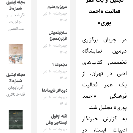
تجلیل از یک عمر
مجله ایشیق
تبریزیم منیم
شماره 3
فعالیت «احمد
چهارشنبه ۱۰ تیر
آذربایجان و
۱۴۰۵
پوری»
مهاجرت
مساله‌سی
سئچیلمیش
در جریان برگزاری
اثرلر(معجز)
چهارشنبه ۱۰ تیر
دومین نمایشگاه
۱۴۰۵
تخصصی کتاب‌های
مجموعه ۱
چهارشنبه ۱۰ تیر
ادبی در تهران، از
مجله ایشیق
۱۴۰۵
شماره 2
یک عمر فعالیت
آذربایجان
دورنالار قاییداندا
قفه‌خانالاری
فرهنگی «احمد
چهارشنبه ۱۰ تیر
۱۴۰۵
پوری» تجلیل شد.
ائله اوغول
به گزارش خبرنگار
ایسته‌ییر وطن
ادبیات ایسنا، در
چهارشنبه ۱۰ تیر