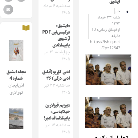
ایشیق
سه‌شنبه ۶ مرداد
خبر
۱۴۰۵
شنبه ۲۳ خرداد
۱۳۹۴
«ایشیق»
اوخوماق زامانی: 10
درگیسی‌نین PDF
دقیقه
آرشیوی
https://ishiq.net
یاییملاندی
/?p=12347
چهارشنبه ۳۱ تیر
۱۴۰۵
ادبی کؤرپو (آیلیق
مجله ایشیق
ادبی درگی) ۴۶
شماره 4
سه‌شنبه ۲۳ تیر
آذربایجان
۱۴۰۵
توی‌لاری
«بیزیم قیزلارین
حیکایه‌سی»
یایینلانماقدادیر!
سه‌شنبه ۱۶ تیر
۱۴۰۵