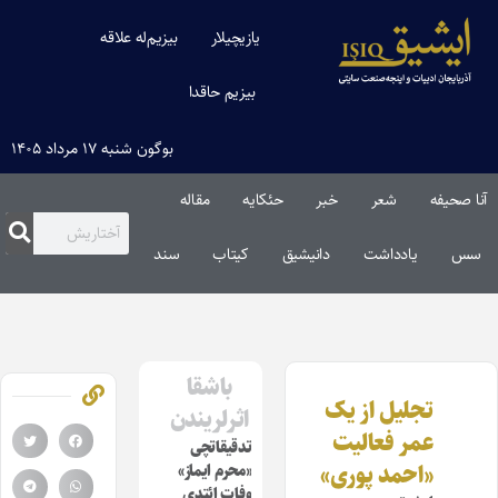
یازیچیلار
بیزیم‌له علاقه
بیزیم حاقدا
بوگون شنبه ۱۷ مرداد ۱۴۰۵
آنا صحیفه
شعر
خبر
حئکایه
مقاله‌
سس
یادداشت
دانیشیق
کیتاب
سند
باشقا
تجلیل از یک
اثرلریندن
عمر فعالیت
تدقیقاتچی
«احمد پوری»
«محرم ایماز»
وفات ائتدی