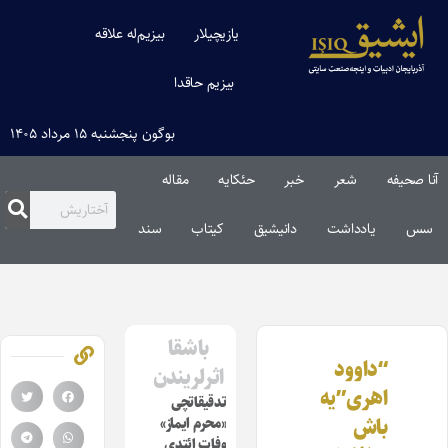
یازیچیلار
بیزیم‌له علاقه
بیزیم حاقدا
بوگون پنجشنبه ۱۵ مرداد ۱۴۰۵
آنا صحیفه
شعر
خبر
حئکایه
مقاله‌
سس
یادداشت
دانیشیق
کیتاب
سند
باشقا
“داوود
اثرلریندن
اهری”یه
تدقیقاتچی
باش
«محرم ایماز»
وفات ائتدی