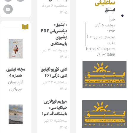
ساغلیغی
سه‌شنبه ۶ مرداد
ایشیق
۱۴۰۵
خبر
«ایشیق»
دوشنبه ۵ آبان
درگیسی‌نین PDF
۱۳۹۳
اوخوماق زامانی: < 1
آرشیوی
دقیقه
یاییملاندی
https://ishiq.net
چهارشنبه ۳۱ تیر
/?p=10466
۱۴۰۵
ادبی کؤرپو (آیلیق
مجله ایشیق
ادبی درگی) ۴۶
شماره 4
سه‌شنبه ۲۳ تیر
آذربایجان
۱۴۰۵
توی‌لاری
«بیزیم قیزلارین
حیکایه‌سی»
یایینلانماقدادیر!
سه‌شنبه ۱۶ تیر
۱۴۰۵