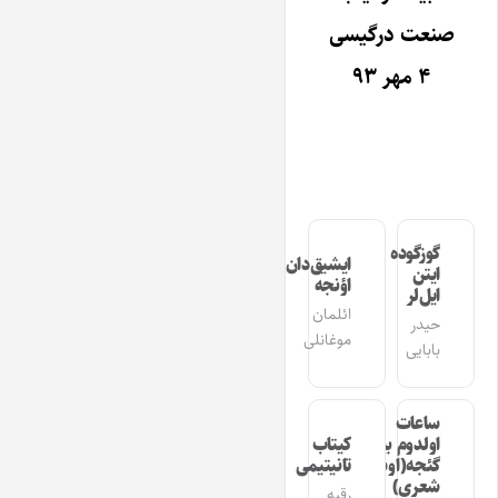
صنعت درگیسی
۴ مهر ۹۳
گوزگوده
ایشیق‌دان
ایتن
اؤنجه
ایل‌لر
ائلمان
حیدر
موغانلی
بابایی
ساعات
اولدوم بیر
کیتاب
گئجه(اوشاق
تانیتیمی
شعری)
رقیه