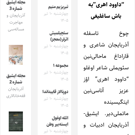
مجله ایشیق
“داوود اهری”یه
تبریزیم منیم
شماره 3
چهارشنبه ۱۰ تیر
باش ساغلیغی
آذربایجان و
۱۴۰۵
مهاجرت
مساله‌سی
چوخ تاسفله
سئچیلمیش
اثرلر(معجز)
آذربایجان شاعری و
چهارشنبه ۱۰ تیر
۱۴۰۵
قاراداغ ماحالی‌نین
مجموعه ۱
سئویملی شاعر اوغلو
چهارشنبه ۱۰ تیر
مجله ایشیق
“داوود اهری” اؤز
۱۴۰۵
شماره 2
آذربایجان
عزیز آناسی‌نین
دورنالار قاییداندا
قفه‌خانالاری
چهارشنبه ۱۰ تیر
ایتگیسینده
۱۴۰۵
ماتملی‌دیر. ایشیق-
ائله اوغول
آذربایجان ادبیات و
ایسته‌ییر وطن
چهارشنبه ۱۰ تیر