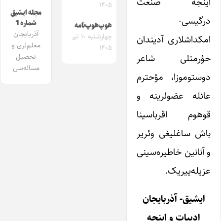
اینجه صنعت
۱۴۰۵
مجله ایشیق
درگیسی-
شماره 1
هوپ‌هوپ‌نامه
آذربایجان
چهارشنبه ۱۰ تیر
امکداشلاری آدیندان
معلم‌لری و
۱۴۰۵
حؤرمتلی شاعر
تحصیل
مساله‌سی
دوستوموزا، مؤحترم
عائله عضولرینه و
قوهوم اقرباسینا
باش ساغلیغی وئریر
و آنانین خاطیره‌سینی
عزیله‌ییریک.
ایشیق- آذربایجان
ادبیات و اینجه